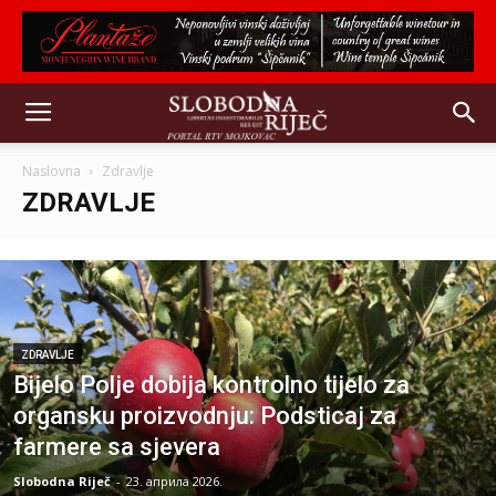
Naslovna
Zdravlje
ZDRAVLJE
ZDRAVLJE
Bijelo Polje dobija kontrolno tijelo za
organsku proizvodnju: Podsticaj za
farmere sa sjevera
Slobodna Riječ
-
23. априла 2026.