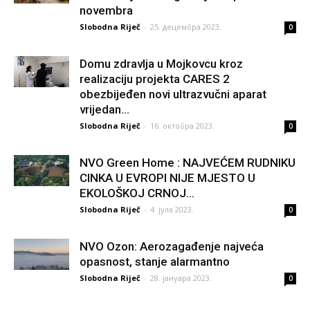
novembra
Slobodna Riječ
-
25. децембра 2023.
0
Domu zdravlja u Mojkovcu kroz
realizaciju projekta CARES 2
obezbijeđen novi ultrazvučni aparat
vrijedan...
Slobodna Riječ
-
16. октобра 2023.
0
NVO Green Home : NAJVEĆEM RUDNIKU
CINKA U EVROPI NIJE MJESTO U
EKOLOŠKOJ CRNOJ...
Slobodna Riječ
-
4. јула 2023.
0
NVO Ozon: Aerozagađenje najveća
opasnost, stanje alarmantno
Slobodna Riječ
-
28. јануара 2023.
0