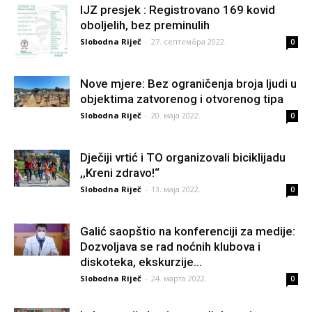
IJZ presjek : Registrovano 169 kovid
oboljelih, bez preminulih
Slobodna Riječ
-
27. септембра 2022.
0
Nove mjere: Bez ograničenja broja ljudi u
objektima zatvorenog i otvorenog tipa
Slobodna Riječ
-
20. маја 2022.
0
Dječiji vrtić i TO organizovali biciklijadu
,,Kreni zdravo!“
Slobodna Riječ
-
13. маја 2022.
0
Galić saopštio na konferenciji za medije:
Dozvoljava se rad noćnih klubova i
diskoteka, ekskurzije...
Slobodna Riječ
-
24. марта 2022.
0