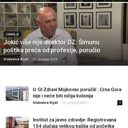
ZDRAVLJE
Jokić više nije direktor DZ: Šimunu
politika preča od profesije, poručio
Slobodna Riječ
-
29. јануара 2024.
Iz GI Zdravi Mojkovac poručili : Crna Gora
nije i neće biti ničija kolonija
Slobodna Riječ
-
25. јануара 2024.
0
Institut za javno zdravlje: Registrovana
154 slučaja velikog kašlja od početka