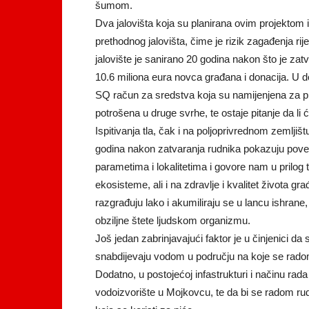
šumom.
Dva jalovišta koja su planirana ovim projektom 
prethodnog jalovišta, čime je rizik zagađenja ri
jalovište je sanirano 20 godina nakon što je zatvo
10.6 miliona eura novca građana i donacija. U d
SQ račun za sredstva koja su namijenjena za pro
potrošena u druge svrhe, te ostaje pitanje da li ć
Ispitivanja tla, čak i na poljoprivrednom zemljiš
godina nakon zatvaranja rudnika pokazuju poveć
parametima i lokalitetima i govore nam u prilog t
ekosisteme, ali i na zdravlje i kvalitet života g
razgrađuju lako i akumiliraju se u lancu ishrane
obziljne štete ljudskom organizmu.
Još jedan zabrinjavajući faktor je u činjenici da
snabdijevaju vodom u području na koje se rado
Dodatno, u postojećoj infastrukturi i načinu rad
vodoizvorište u Mojkovcu, te da bi se radom rud