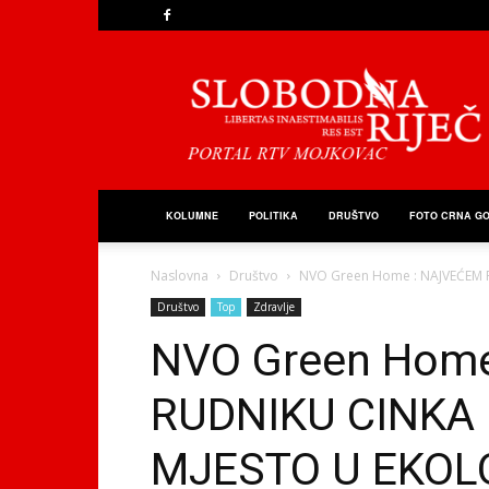
Slobodna
Riječ
KOLUMNE
POLITIKA
DRUŠTVO
FOTO CRNA G
Naslovna
Društvo
NVO Green Home : NAJVEĆEM R
Društvo
Top
Zdravlje
NVO Green Hom
RUDNIKU CINKA 
MJESTO U EKOL