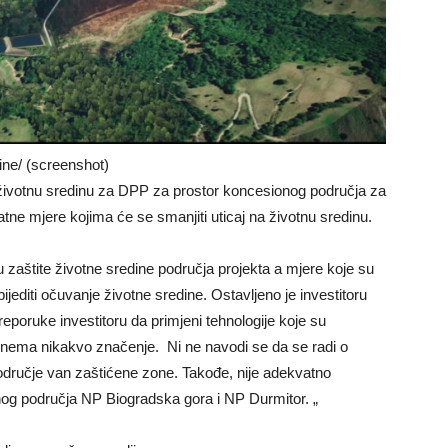
ine/ (screenshot)
 životnu sredinu za DPP za prostor koncesionog područja za
tne mjere kojima će se smanjiti uticaj na životnu sredinu.
u zaštite životne sredine područja projekta a mjere koje su
editi očuvanje životne sredine. Ostavljeno je investitoru
preporuke investitoru da primjeni tehnologije koje su
si nema nikakvo značenje. Ni ne navodi se da se radi o
 područje van zaštićene zone. Takođe, nije adekvatno
enog područja NP Biogradska gora i NP Durmitor. „