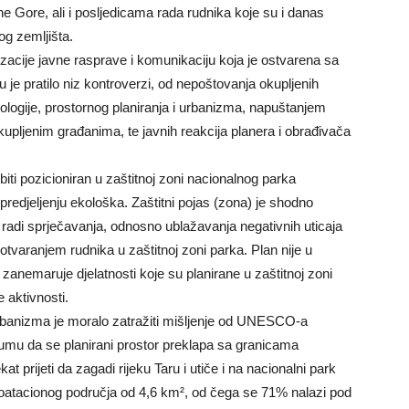
ne Gore, ali i posljedicama rada rudnika koje su i danas
og zemljišta.
zacije javne rasprave i komunikaciju koja je ostvarena sa
e pratilo niz kontroverzi, od nepoštovanja okupljenih
ologije, prostornog planiranja i urbanizma, napuštanjem
upljenim građanima, te javnih reakcija planera i obrađivača
biti pozicioniran u zaštitnoj zoni nacionalnog parka
redjeljenju ekološka. Zaštitni pojas (zona) je shodno
e radi sprječavanja, odnosno ublažavanja negativnih uticaja
otvaranjem rudnika u zaštitnoj zoni parka. Plan nije u
anemaruje djelatnosti koje su planirane u zaštitnoj zoni
e aktivnosti.
 urbanizma je moralo zatražiti mišljenje od UNESCO-a
 umu da se planirani prostor preklapa sa granicama
t prijeti da zagadi rijeku Taru i utiče i na nacionalni park
ploatacionog područja od 4,6 km², od čega se 71% nalazi pod