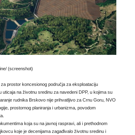
ine/ (screenshot)
n za prostor koncesionog područja za eksploataciju
u uticaja na životnu sredinu za navedeni DPP, u kojima su
ranje rudnika Brskovo nije prihvatljivo za Crnu Goru, NVO
gije, prostornog planiranja i urbanizma, povodom
ta.
kumentima koja su na javnoj raspravi, ali i prethodnom
jkovcu koje je decenijama zagađivalo životnu sredinu i