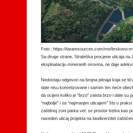
Foto : https://tararesources.com/me/brskovo-m
Sa druge strane, Strateška procjene uticaja na
eksploataciju mineranih sirovina, ne daje adekva
Nedostaju odgovori na brojna pitnaja koja se tič
date nisu konretizovane i samim tim neće obezbij
da ocijeni koliko je “brzo” zaista brzo i date su 
“najbolje” i sa “najmanjim uticajem” što u prak
zaštitnoj zoni parka već se prostor tretira kao
naveden uticaj projekta na biodiverzitet zaštić