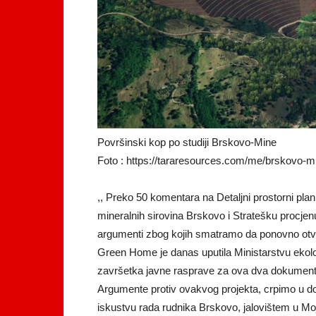
Površinski kop po studiji Brskovo-Mine
Foto : https://tararesources.com/me/brskovo-m
,, Preko 50 komentara na Detaljni prostorni pla
mineralnih sirovina Brskovo i Stratešku procjen
argumenti zbog kojih smatramo da ponovno otva
Green Home je danas uputila Ministarstvu ekolo
završetka javne rasprave za ova dva dokumen
Argumente protiv ovakvog projekta, crpimo u do
iskustvu rada rudnika Brskovo, jalovištem u Mo