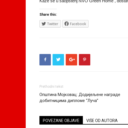
Kaže se u saopštenj NVO Green Home , dosta
Share this:
Twitter
Facebook
Prethodni tekst
Општина Мојковац: Додијељене награде
добитницима дипломе “Луча”
POVEZANE OBJAVE
VIŠE OD AUTORA