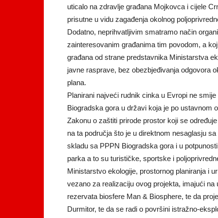
uticalo na zdravlje građana Mojkovca i cijele Cr
prisutne u vidu zagađenja okolnog poljoprivredn
Dodatno, neprihvatljivim smatramo način organi
zainteresovanim građanima tim povodom, a koju j
građana od strane predstavnika Ministarstva ek
javne rasprave, bez obezbjeđivanja odgovora ok
plana.
Planirani najveći rudnik cinka u Evropi ne smije 
Biogradska gora u državi koja je po ustavnom op
Zakonu o zaštiti prirode prostor koji se određuj
na ta područja što je u direktnom nesaglasju sa 
skladu sa PPPN Biogradska gora i u potpunosti z
parka a to su turističke, sportske i poljoprivredn
Ministarstvo ekologije, prostornog planiranja i
vezano za realizaciju ovog projekta, imajući na
rezervata biosfere Man & Biosphere, te da projeka
Durmitor, te da se radi o površini istražno-eks