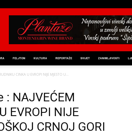
ORA
FELJTON
KULTURA
REPORTAŽE
SVIJET
ZANIMLJIVOSTI
LJ
UDNIKU CINKA U EVROPI NIJE MJESTO U...
e : NAJVEĆEM
U EVROPI NIJE
OŠKOJ CRNOJ GORI