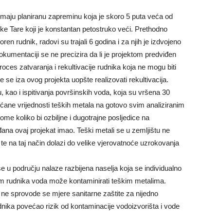
imaju planiranu zapreminu koja je skoro 5 puta veća od
jeke Tare koji je konstantan petostruko veći. Prethodno
ren rudnik, radovi su trajali 6 godina i za njih je izdvojeno
okumentaciji se ne precizira da li je projektom predviđen
ces zatvaranja i rekultivacije rudnika koja ne mogu biti
e se iza ovog projekta uopšte realizovati rekultivacija.
tu, kao i ispitivanja površinskih voda, koja su vršena 30
ane vrijednosti teških metala na gotovo svim analiziranim
ome koliko bi ozbiljne i dugotrajne posljedice na
rađana ovaj projekat imao. Teški metali se u zemljištu ne
, te na taj način dolazi do velike vjerovatnoće uzrokovanja
 se u području nalaze razbijena naselja koja se individualno
m rudnika voda može kontaminirati teškim metalima.
a ne sprovode se mjere sanitarne zaštite za nijedno
nika povećao rizik od kontaminacije vodoizvorišta i vode