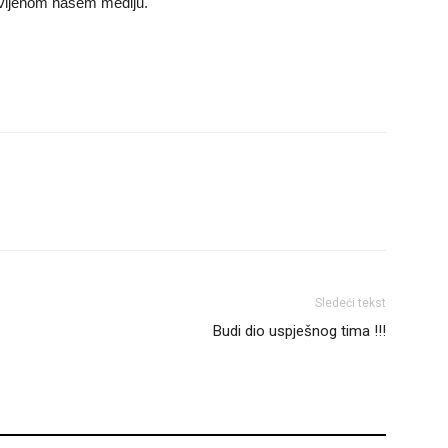
vljenom našem mediju.
Sledeći tekst
Budi dio uspješnog tima !!!