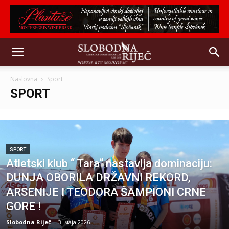
Naslovna
Sport
SPORT
SPORT
Atletski klub “ Tara“ nastavlja dominaciju:
DUNJA OBORILA DRŽAVNI REKORD,
ARSENIJE I TEODORA ŠAMPIONI CRNE
GORE !
Slobodna Riječ
-
3. маја 2026.