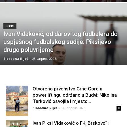
SPORT
Ivan Vidaković, od darovitog fudbalera do
uspješnog fudbalskog sudije: Piksijevo
drugo poluvrijeme
Slobodna Riječ
-
28. априла 2026.
Otvoreno prvenstvo Crne Gore u
powerliftingu održano u Budvi: Nikolina
Turković osvojila I mjesto...
Slobodna Riječ
-
26. априла 2026.
0
Ivan Piksi Vidaković o FK,,Brskovo“ :