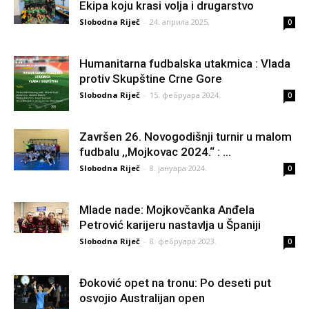
Ekipa koju krasi volja i drugarstvo
Slobodna Riječ
-
24. априла 2025.
0
Humanitarna fudbalska utakmica : Vlada
protiv Skupštine Crne Gore
Slobodna Riječ
-
15. фебруара 2024.
0
Završen 26. Novogodišnji turnir u malom
fudbalu ,,Mojkovac 2024.“ : ...
Slobodna Riječ
-
8. јануара 2024.
0
Mlade nade: Mojkovčanka Anđela
Petrović karijeru nastavlja u Španiji
Slobodna Riječ
-
8. фебруара 2023.
0
Đoković opet na tronu: Po deseti put
osvojio Australijan open