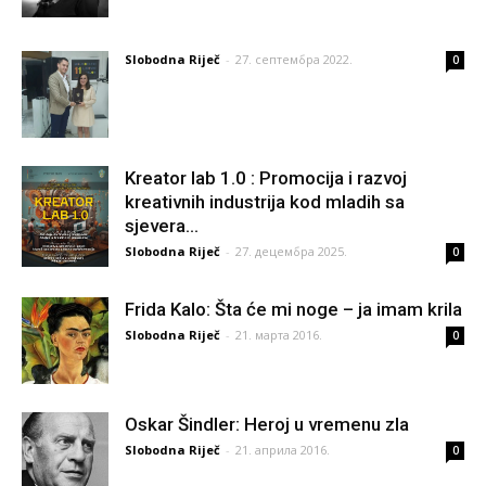
Slobodna Riječ
-
27. септембра 2022.
0
Kreator lab 1.0 : Promocija i razvoj
kreativnih industrija kod mladih sa
sjevera...
Slobodna Riječ
-
27. децембра 2025.
0
Frida Kalo: Šta će mi noge – ja imam krila
Slobodna Riječ
-
21. марта 2016.
0
Oskar Šindler: Heroj u vremenu zla
Slobodna Riječ
-
21. априла 2016.
0