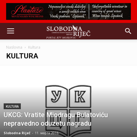
Naslovna
Kultura
KULTURA
KULTURA
UKCG: Vratite Miodragu Bulatoviću
nepravedno oduzetu nagradu
Slobodna Riječ
-
11. марта 2016.