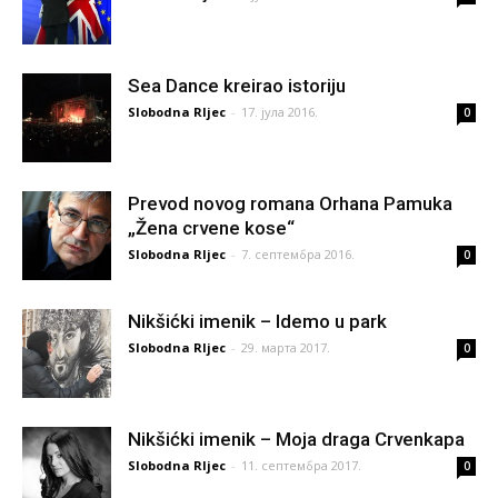
Sea Dance kreirao istoriju
Slobodna RIjec
-
17. јула 2016.
0
Prevod novog romana Orhana Pamuka
„Žena crvene kose“
Slobodna RIjec
-
7. септембра 2016.
0
Nikšićki imenik – Idemo u park
Slobodna RIjec
-
29. марта 2017.
0
Nikšićki imenik – Moja draga Crvenkapa
Slobodna RIjec
-
11. септембра 2017.
0