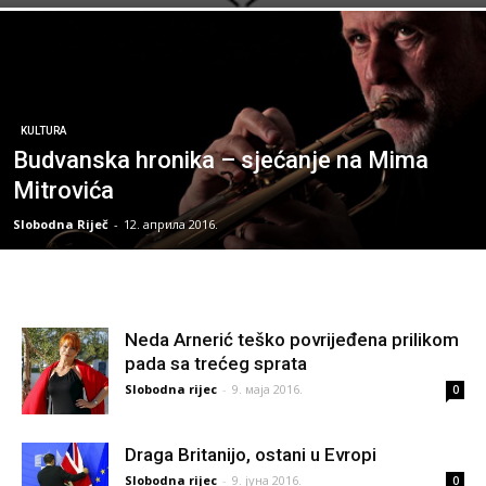
KULTURA
Budvanska hronika – sjećanje na Mima
Mitrovića
Slobodna Riječ
-
12. априла 2016.
Neda Arnerić teško povrijeđena prilikom
pada sa trećeg sprata
Slobodna rijec
-
9. маја 2016.
0
Draga Britanijo, ostani u Evropi
Slobodna rijec
-
9. јуна 2016.
0