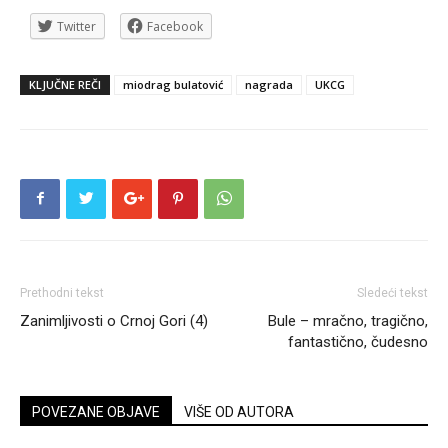
Twitter
Facebook
KLJUČNE REČI
miodrag bulatović
nagrada
UKCG
Prethodni tekst
Sledeći tekst
Zanimljivosti o Crnoj Gori (4)
Bule – mračno, tragično,
fantastično, čudesno
POVEZANE OBJAVE
VIŠE OD AUTORA