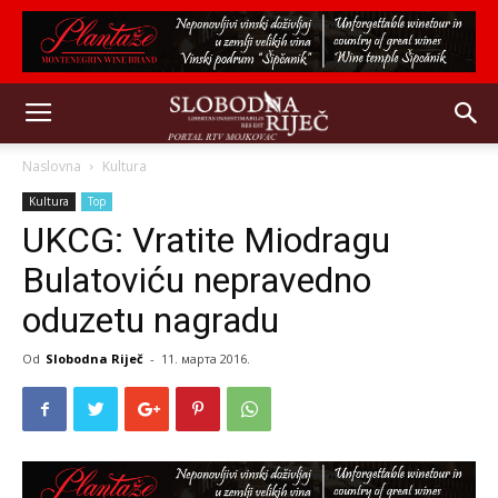
Naslovna
Kultura
Kultura
Top
UKCG: Vratite Miodragu
Bulatoviću nepravedno
oduzetu nagradu
Od
Slobodna Riječ
-
11. марта 2016.