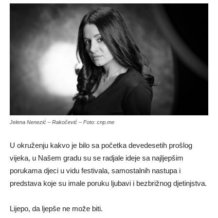
Jelena Nenezić – Rakočević – Foto: cnp.me
U okruženju kakvo je bilo sa početka devedesetih prošlog
vijeka, u Našem gradu su se radjale ideje sa najljepšim
porukama djeci u vidu festivala, samostalnih nastupa i
predstava koje su imale poruku ljubavi i bezbrižnog djetinjstva.
Lijepo, da ljepše ne može biti.