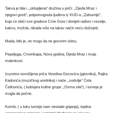
Takva je bila i ,,sklopljena“ družina u priči: ,,Djeda Mraz i
njegovi gosti“, potpomognuta ljudima iz KUD-a ,,Zahumlje“,
koja će obići sve gradove Crne Gore i donijeti radost i veselje,
kakvu, možda, nikada više na takav način neću doživjeti.
Mada, bilo je, ne mogu da ne govorim istinu.
Pepeljuga, Crvenkapa, Nova godina, Djeda Mraz i moja
malenkost.
Izuzetno osmišljena priča Veselina Gezovića (pjesnika), Rajka
Kadovića (muzičkog urednika) i naše ,,vodvilje“ Ćela
Četkovića, ( bubnjara kultne grupe ,,Osma sila“), i turneja je
mogla da počne.
Kombi, ( u toku turneje nam nestade grijanja), toplina