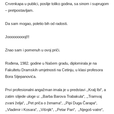
Crvenkapa u publici, poslije toliko godina, sa sinom i suprugom
– pretpostavljam.
Da sam mogao, poletio bih od radosti.
Joooooooooj!!!
Znao sam i pomenuh u ovoj priči.
Rođena, 1982. godine u Našem gradu, diplomirala je na
Fakultetu Dramskih umjetnosti na Cetinju, u klasi profesora
Bora Stjepanovića.
Prvi profesionalni angažman imala je u predstavi ,,Kralj Ibi“, a
zatim slijede uloge u: ,,Barba Barova Trabakula“, ,,Tramvaj
zvani želja“, ,,Pet priča o ženama“, ,,Pipi Duga Čarapa“,
,,Vladimir i Kosara“, ,,Višnjik“, ,,Petar Pan“, ,,Njegoš-vatre“,