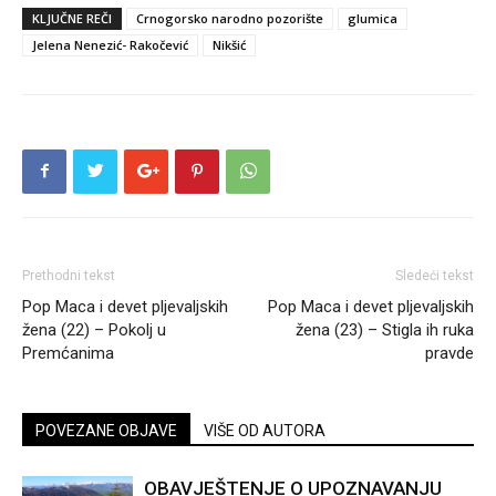
KLJUČNE REČI
Crnogorsko narodno pozorište
glumica
Jelena Nenezić- Rakočević
Nikšić
Prethodni tekst
Sledeći tekst
Pop Maca i devet pljevaljskih
Pop Maca i devet pljevaljskih
žena (22) – Pokolj u
žena (23) – Stigla ih ruka
Premćanima
pravde
POVEZANE OBJAVE
VIŠE OD AUTORA
OBAVJEŠTENJE O UPOZNAVANJU