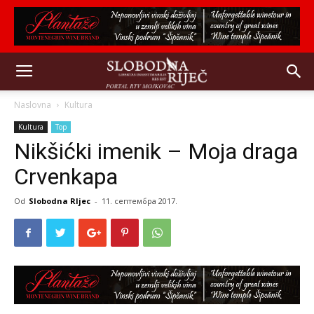
Naslovna
Kultura
Kultura
Top
Nikšićki imenik – Moja draga
Crvenkapa
Od
Slobodna RIjec
-
11. септембра 2017.