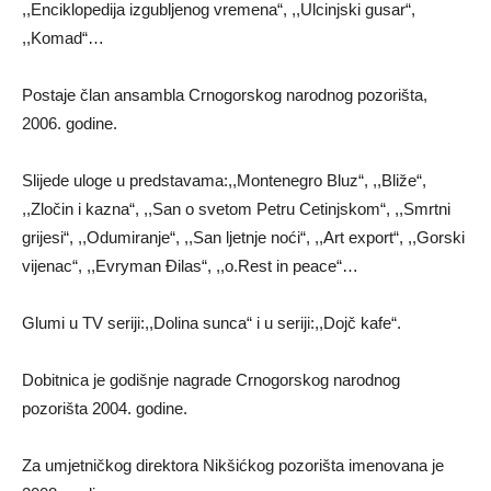
,,Enciklopedija izgubljenog vremena“, ,,Ulcinjski gusar“,
,,Komad“…
Postaje član ansambla Crnogorskog narodnog pozorišta,
2006. godine.
Slijede uloge u predstavama:,,Montenegro Bluz“, ,,Bliže“,
,,Zločin i kazna“, ,,San o svetom Petru Cetinjskom“, ,,Smrtni
grijesi“, ,,Odumiranje“, ,,San ljetnje noći“, ,,Art export“, ,,Gorski
vijenac“, ,,Evryman Đilas“, ,,o.Rest in peace“…
Glumi u TV seriji:,,Dolina sunca“ i u seriji:,,Dojč kafe“.
Dobitnica je godišnje nagrade Crnogorskog narodnog
pozorišta 2004. godine.
Za umjetničkog direktora Nikšićkog pozorišta imenovana je