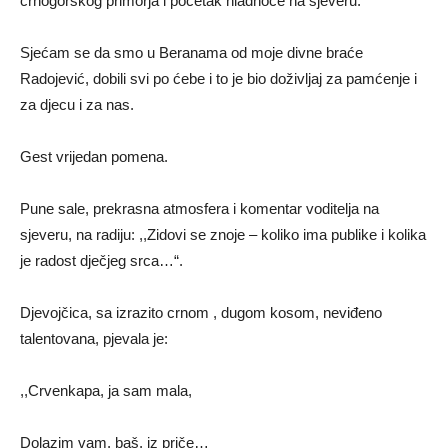
crnogorskog primorja i početak hladnoće na sjeveru.
Sjećam se da smo u Beranama od moje divne braće
Radojević, dobili svi po ćebe i to je bio doživljaj za pamćenje i
za djecu i za nas.
Gest vrijedan pomena.
Pune sale, prekrasna atmosfera i komentar voditelja na
sjeveru, na radiju: ,,Zidovi se znoje – koliko ima publike i kolika
je radost dječjeg srca…“.
Djevojčica, sa izrazito crnom , dugom kosom, neviđeno
talentovana, pjevala je:
,,Crvenkapa, ja sam mala,
Dolazim vam, baš, iz priče…