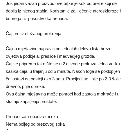
Još jedan vazan proizvod ove biljke je sok od breze koji se
dobija iz njenog stabla. Koristan je za liječenje ateroskleroze i
bubrega uz prisustvo kamenaca.
Čaj protiv otežanog mokrenja
Čajnu mješavinu napraviti od jednakih delova lista breze,
cvjetova podbjela, preslice i medvedjeg grozđa.
Čaj se priprema tako što se u 2 dl vode prokuva jedna velika
kašika čaja, u trajanju od 5 minuta. Nakon toga se poklopljen
čaj ostavi da odstoji oko 3 sata. Procijedi se i pije po 2-3 šolje
dnevno, prije obroka.
Ova čajna mješavina može pomoći kod zastoja mokraće i u
slučaju zapaljenja prostate.
Probao sam obadva mi oka
Nema boljeg od brezovog soka