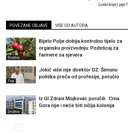
(uskršnje) jaje?
POVEZANE OBJAVE
VIŠE OD AUTORA
Bijelo Polje dobija kontrolno tijelo za
organsku proizvodnju: Podsticaj za
farmere sa sjevera
Društvo
Jokić više nije direktor DZ: Šimunu
politika preča od profesije, poručio
Top
Iz GI Zdravi Mojkovac poručili : Crna
Gora nije i neće biti ničija kolonija
Društvo