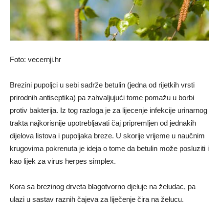
Foto: vecernji.hr
Brezini pupoljci u sebi sadrže betulin (jedna od rijetkih vrsti
prirodnih antiseptika) pa zahvaljujući tome pomažu u borbi
protiv bakterija. Iz tog razloga je za lijecenje infekcije urinarnog
trakta najkorisnije upotrebljavati čaj pripremljen od jednakih
dijelova listova i pupoljaka breze. U skorije vrijeme u naučnim
krugovima pokrenuta je ideja o tome da betulin može posluziti i
kao lijek za virus herpes simplex.
Kora sa brezinog drveta blagotvorno djeluje na želudac, pa
ulazi u sastav raznih čajeva za liječenje čira na želucu.