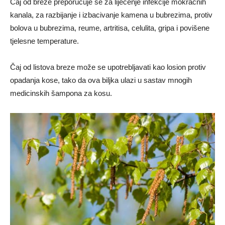
Čaj od breze preporučuje se za liječenje infekcije mokraćnih
kanala, za razbijanje i izbacivanje kamena u bubrezima, protiv
bolova u bubrezima, reume, artritisa, celulita, gripa i povišene
tjelesne temperature.
Čaj od listova breze može se upotrebljavati kao losion protiv
opadanja kose, tako da ova biljka ulazi u sastav mnogih
medicinskih šampona za kosu.