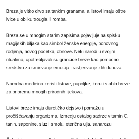
Breza je vitko drvo sa tankim granama, a listovi imaju oštre
ivice u obliku trougla ili romba.
Breza se u mnogim starim zapisima pojavljuje na spisku
magijskih biljaka kao simbol ženske energije, ponovnog
rodjenja, novog početka, obnove. Neki narodi u svojim
ritualima, upotrebljavali su grančice breze kao pomoćno
sredstvo za smirivanje emocija i rastjerivanje zlih duhova.
Narodna medicina koristi listove, pupoljke, koru i stablo breze
za pripremu mnogih prirodnih lijekova.
Listovi breze imaju diuretičko dejstvo i pomažu u
pročišćavanju organizma. Izmedju ostalog sadrze vitamin C,
tanin, saponine, sluzi, smolu, eterična ulja, saharozu.