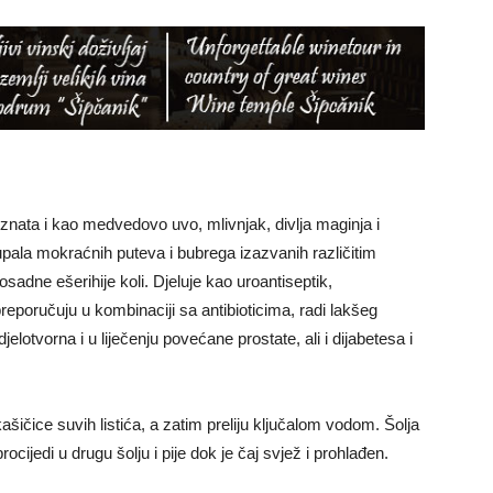
poznata i kao medvedovo uvo, mlivnjak, divlja maginja i
a upala mokraćnih puteva i bubrega izazvanih različitim
adne ešerihije koli. Djeluje kao uroantiseptik,
 preporučuju u kombinaciji sa antibioticima, radi lakšeg
jelotvorna i u liječenju povećane prostate, ali i dijabetesa i
ašičice suvih listića, a zatim preliju ključalom vodom. Šolja
rocijedi u drugu šolju i pije dok je čaj svjež i prohlađen.