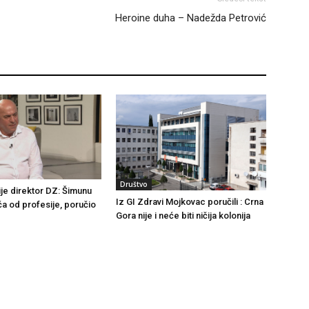
Heroine duha – Nadežda Petrović
Društvo
ije direktor DZ: Šimunu
Iz GI Zdravi Mojkovac poručili : Crna
ča od profesije, poručio
Gora nije i neće biti ničija kolonija