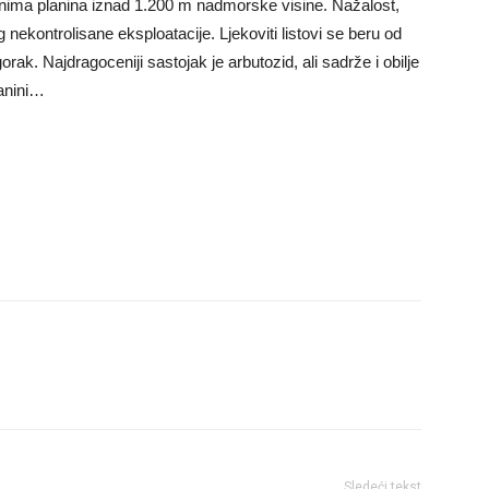
nima planina iznad 1.200 m nadmorske visine. Nažalost,
 nekontrolisane eksploatacije. Ljekoviti listovi se beru od
rak. Najdragoceniji sastojak je arbutozid, ali sadrže i obilje
tanini…
Sledeći tekst