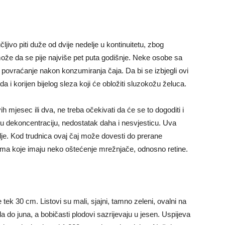
ljivo piti duže od dvije nedelje u kontinuitetu, zbog
 može da se pije najviše pet puta godišnje. Neke osobe sa
povraćanje nakon konzumiranja čaja. Da bi se izbjegli ovi
 i korijen bijelog sleza koji će obložiti sluzokožu želuca.
ih mjesec ili dva, ne treba očekivati da će se to dogoditi i
vu dekoncentraciju, nedostatak daha i nesvjesticu. Uva
jilje. Kod trudnica ovaj čaj može dovesti do prerane
bama koje imaju neko oštećenje mrežnjače, odnosno retine.
tek 30 cm. Listovi su mali, sjajni, tamno zeleni, ovalni na
prila do juna, a bobičasti plodovi sazrijevaju u jesen. Uspijeva