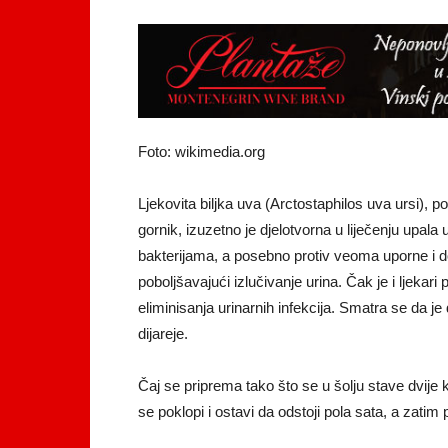
Foto: wikimedia.org
Ljekovita biljka uva (Arctostaphilos uva ursi), 
gornik, izuzetno je djelotvorna u liječenju upal
bakterijama, a posebno protiv veoma uporne i dos
poboljšavajući izlučivanje urina. Čak je i ljekari
eliminisanja urinarnih infekcija. Smatra se da je d
dijareje.
Čaj se priprema tako što se u šolju stave dvije k
se poklopi i ostavi da odstoji pola sata, a zatim p