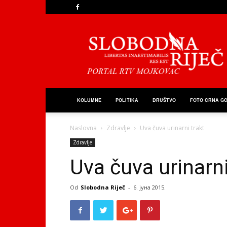
Slobodna
Riječ
KOLUMNE
POLITIKA
DRUŠTVO
FOTO CRNA G
Naslovna
Zdravlje
Uva čuva urinarni trakt
Zdravlje
Uva čuva urinarni
Od
Slobodna Riječ
-
6. јуна 2015.