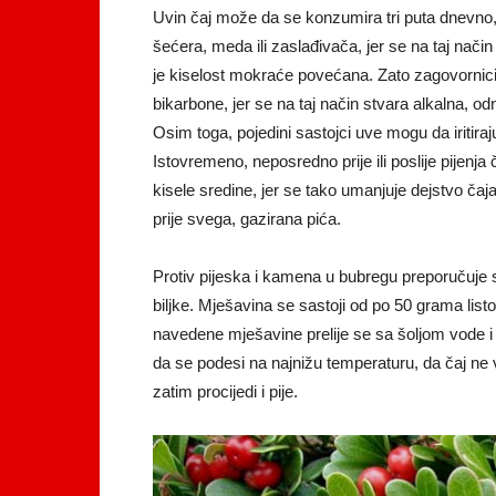
Uvin čaj može da se konzumira tri puta dnevno,
šećera, meda ili zaslađivača, jer se na taj način
je kiselost mokraće povećana. Zato zagovornic
bikarbone, jer se na taj način stvara alkalna, o
Osim toga, pojedini sastojci uve mogu da iritir
Istovremeno, neposredno prije ili poslije pijenja č
kisele sredine, jer se tako umanjuje dejstvo ča
prije svega, gazirana pića.
Protiv pijeska i kamena u bubregu preporučuje 
biljke. Mješavina se sastoji od po 50 grama listo
navedene mješavine prelije se sa šoljom vode i k
da se podesi na najnižu temperaturu, da čaj ne v
zatim procijedi i pije.