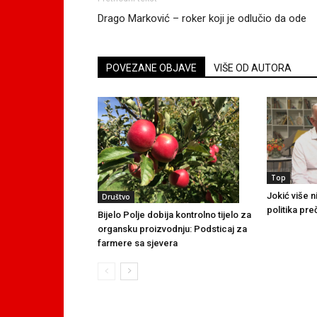
Drago Marković – roker koji je odlučio da ode
POVEZANE OBJAVE
VIŠE OD AUTORA
Top
Jokić više n
Društvo
politika pre
Bijelo Polje dobija kontrolno tijelo za
organsku proizvodnju: Podsticaj za
farmere sa sjevera