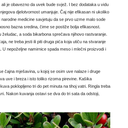
 ali je obavezno da uvek bude svjež. I bez dodataka u vidu
 njegova djelotvornost umanjuje. Čaj nije efikasan ni ukoliko
i narodne medicine savjetuju da se prvo uzme malo sode
dnosno bazna sredina, čime se postiže bolja efikasnost.
aju želudac, a soda bikarbona sprečava njihovo rastvaranje.
aja, ne treba jesti ili piti druga pića koja utiču na stvaranje
ja. U nepoželjne namirnice spada meso i mlečni proizvodi i
se čajna mješavina, u kojoj se osim uve nalaze i druge
va uve i breza i isto toliko rizoma pirevine. Kašika
uva poklopljeno tri do pet minuta na tihoj vatri. Ringla treba
ri. Nakon kuvanja ostavi se dva do tri sata da odstoji,