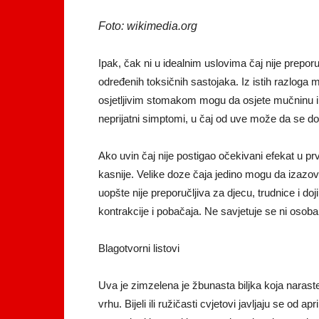
Foto: wikimedia.org
Ipak, čak ni u idealnim uslovima čaj nije preporuč
određenih toksičnih sastojaka. Iz istih razloga
osjetljivim stomakom mogu da osjete mučninu i 
neprijatni simptomi, u čaj od uve može da se doda
Ako uvin čaj nije postigao očekivani efekat u prv
kasnije. Velike doze čaja jedino mogu da izazo
uopšte nije preporučljiva za djecu, trudnice i do
kontrakcije i pobačaja. Ne savjetuje se ni oso
Blagotvorni listovi
Uva je zimzelena je žbunasta biljka koja naraste 
vrhu. Bijeli ili ružičasti cvjetovi javljaju se od a