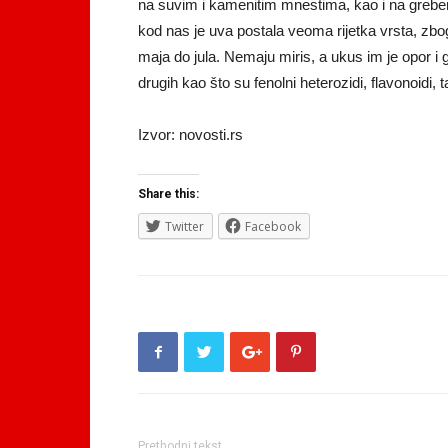
na suvim i kamenitim mnestima, kao i na grebe
kod nas je uva postala veoma rijetka vrsta, zbog
maja do jula. Nemaju miris, a ukus im je opor i go
drugih kao što su fenolni heterozidi, flavonoidi, 
Izvor: novosti.rs
Share this:
Twitter
Facebook
Prethodni tekst