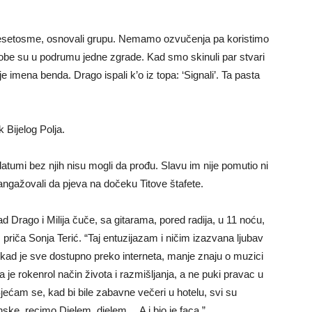
desetosme, osnovali grupu. Nemamo ozvučenja pa koristimo
Probe su u podrumu jedne zgrade. Kad smo skinuli par stvari
nje imena benda. Drago ispali k’o iz topa: ‘Signali’. Ta pasta
k Bijelog Polja.
datumi bez njih nisu mogli da prođu. Slavu im nije pomutio ni
 angažovali da pjeva na dočeku Titove štafete.
 Drago i Milija čuče, sa gitarama, pored radija, u 11 noću,
 priča Sonja Terić. “Taj entuzijazam i ničim izazvana ljubav
 kad je sve dostupno preko interneta, manje znaju o muzici
a je rokenrol način života i razmišljanja, a ne puki pravac u
ćam se, kad bi bile zabavne večeri u hotelu, svi su
nske, recimo Djelem, djelem… A i bio je faca.”