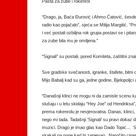
Pasta za zube i rokenrol
“Drago, ja, Baća Đurović i Ahmo Ćatović, šes
radio kao pojačalo”, sjeća se Milija Margitić. “
i već postali ozbiljna rok grupa postavi se i pita
za zube bila mu je omiljena.”
“Signali” su postali, pored Komiteta, zaštitni zna
Sve gradske svečanosti, igranke, štafete, bitni 
Mijo Babalj kad su ga, jedne godine, Bjelopoljci
“Današnji klinci ne mogu ni da zamisle scenu kad
slušaju i u letu skidaju “Hey Joe” od Hendriksa”,
prema rokenrolu je nevjerovatna. Danas, klinci,
nego mi tada. Tadašnji ‘Signali’ su pravi dokaz d
muzici. Drago je imao glas kao Dado Topić… Sje
skakali na noge kad bi zapjevao . Naročito ciga