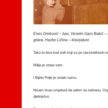
Enes Dreković – bas, Veselin Garo Bakić – b
gitara, Hazbo Ličina – klavijature
Tako to biva kod onih koji su po nacionalnosti ro
Milija je ostao sam.
I Bijelo Polje je ostalo samo.
Nisam imao smjelosti da odem na sahranu. Osje
djetinjstvo.