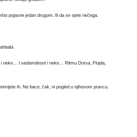
nešto pojasne jedan drugom. Ili da se sjete nečega.
 ahbabi.
t i neke… I sedamdeset i neke… Ritmu Dorsa, Flojda,
…
 primijete ih. Ne bace, čak, ni pogled u njihovom pravcu.