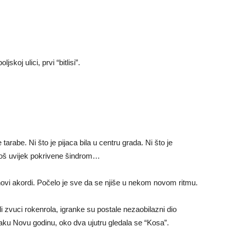
skoj ulici, prvi “bitlisi”.
 tarabe. Ni što je pijaca bila u centru grada. Ni što je
još uvijek pokrivene šindrom…
i novi akordi. Počelo je sve da se njiše u nekom novom ritmu.
 zvuci rokenrola, igranke su postale nezaobilazni dio
aku Novu godinu, oko dva ujutru gledala se “Kosa”.