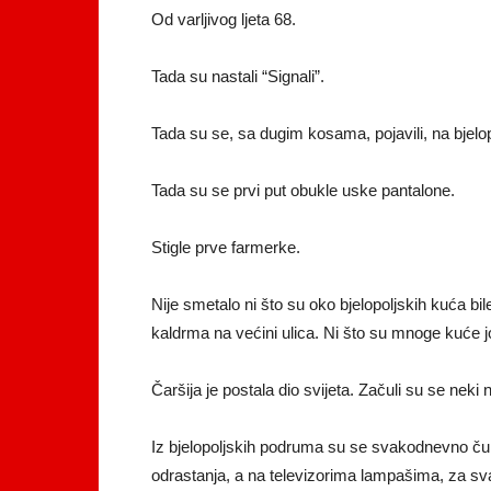
Od varljivog ljeta 68.
Tada su nastali “Signali”.
Tada su se, sa dugim kosama, pojavili, na bjelopolj
Tada su se prvi put obukle uske pantalone.
Stigle prve farmerke.
Nije smetalo ni što su oko bjelopoljskih kuća bile
kaldrma na većini ulica. Ni što su mnoge kuće 
Čaršija je postala dio svijeta. Začuli su se nek
Iz bjelopoljskih podruma su se svakodnevno čuli
odrastanja, a na televizorima lampašima, za sv