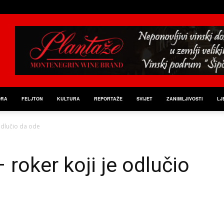
ORA
FELJTON
KULTURA
REPORTAŽE
SVIJET
ZANIMLJIVOSTI
LJ
odlučio da ode
roker koji je odlučio