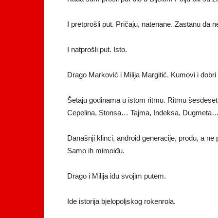
I pretprošli put. Pričaju, natenane. Zastanu da 
I natprošli put. Isto.
Drago Marković i Milija Margitić. Kumovi i dobri
Šetaju godinama u istom ritmu. Ritmu šesdese
Cepelina, Stonsa… Tajma, Indeksa, Dugmeta
Današnji klinci, android generacije, prođu, a ne
Samo ih mimoiđu.
Drago i Milija idu svojim putem.
Ide istorija bjelopoljskog rokenrola.