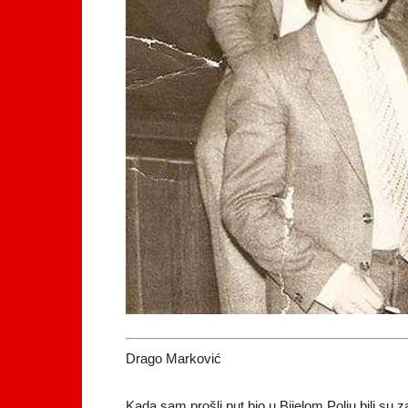
Drago Marković
Kada sam prošli put bio u Bijelom Polju bili su 