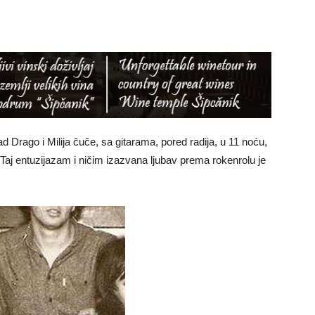
 Drago i Milija čuče, sa gitarama, pored radija, u 11 noću,
 Taj entuzijazam i ničim izazvana ljubav prema rokenrolu je