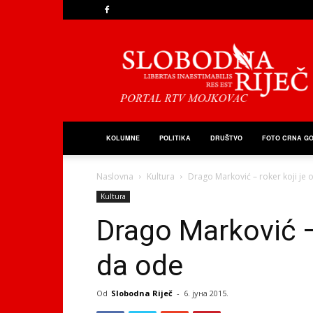
Slobodna
Riječ
KOLUMNE
POLITIKA
DRUŠTVO
FOTO CRNA G
Naslovna
Kultura
Drago Marković – roker koji je 
Kultura
Drago Marković – 
da ode
Od
Slobodna Riječ
-
6. јуна 2015.