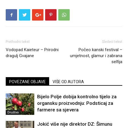
Prethodni tekst
Sledeći tekst
Vodopad Kaieteur – Prirodni
Počeo kanski festival –
dragulj Gvajane
umjetnost, glamur i zabrana
selfija
POVEZANE OBJAVE
VIŠE OD AUTORA
Bijelo Polje dobija kontrolno tijelo za
organsku proizvodnju: Podsticaj za
farmere sa sjevera
Društvo
Jokić više nije direktor DZ: Šimunu