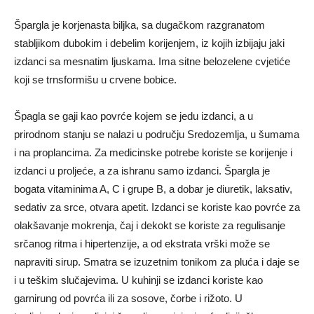
Špargla je korjenasta biljka, sa dugačkom razgranatom
stabljikom dubokim i debelim korijenjem, iz kojih izbijaju jaki
izdanci sa mesnatim ljuskama. Ima sitne belozelene cvjetiće
koji se trnsformišu u crvene bobice.
Špagla se gaji kao povrće kojem se jedu izdanci, a u
prirodnom stanju se nalazi u području Sredozemlja, u šumama
i na proplancima. Za medicinske potrebe koriste se korijenje i
izdanci u proljeće, a za ishranu samo izdanci. Špargla je
bogata vitaminima A, C i grupe B, a dobar je diuretik, laksativ,
sedativ za srce, otvara apetit. Izdanci se koriste kao povrće za
olakšavanje mokrenja, čaj i dekokt se koriste za regulisanje
srčanog ritma i hipertenzije, a od ekstrata vrški može se
napraviti sirup. Smatra se izuzetnim tonikom za pluća i daje se
i u teškim slučajevima. U kuhinji se izdanci koriste kao
garnirung od povrća ili za sosove, čorbe i rižoto. U