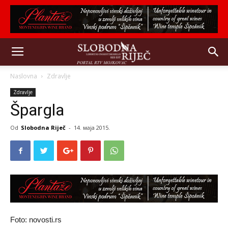
Naslovna
Zdravlje
Zdravlje
Špargla
Od
Slobodna Riječ
-
14. маја 2015.
Foto: novosti.rs