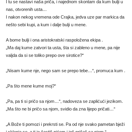
I tu se nastavi naša priča, i najednom skontam da kum bulji u
nas, otvorenih usta…
I nakon nekog vremena ode Crajka, jedva uze par markica da
nešto sebi kupi, a kum i dalje bulji u mene.
A bome bulji i ona aristokratski raspoložena ekipa .
„Ma daj kume zatvori ta usta, šta si zableno u mene, pa nije
valjda da si se toliko prepo ove sirotice?“
„Nisam kume nje, nego sam se prepo tebe…“, promuca kum .
„Pa što mene kume moj?“
„Pa, pa ti si pričo sa njom…“, nadoveza se zaplićući jezikom.
„Ma što ne bi pričo sa njom, svidio da zna lijepo pričati…“
„A Bože ti pomozi i prekrsti se. Pa od nje svako pametan bježi
i sklanja se, a ti je častiš pićem i još pričaš sa njom.“