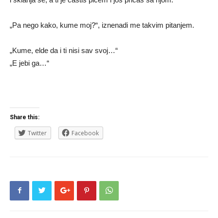
„Pa nego kako, kume moj?“, iznenadi me takvim pitanjem.
„Kume, elde da i ti nisi sav svoj…“
„E jebi ga…“
Share this:
Twitter
Facebook