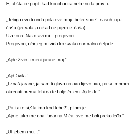
E, al šta će popiti kad konobarica neće ni da proviri.
„Jebiga evo ti onda pola ove moje beter sode“, nasuh joj u
čašu (jer vala ja nikad ne pijem iz čaša)…
Uze ona. Nazdravi mi. I progovori.
Progovori, očinjeg mi vida ko svako normalno čeljade.
„Ajde živio ti meni jarane moj.“
„Ajd živila.“
„I znaš jarane, ja sam ti gluva na ovo lijevo uvo, pa se moram
okrenuti prema tebi da te bolje čujem. Ajde de.“
„Pa kako si,šta ima kod tebe?“, pitam je.
„Ajme tuko me onaj lugarina Mića, sve me boli preko leđa.“
„Uf jebem mu…“