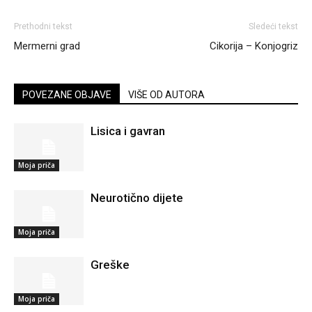
Prethodni tekst
Sledeći tekst
Mermerni grad
Cikorija – Konjogriz
POVEZANE OBJAVE
VIŠE OD AUTORA
Lisica i gavran
Moja priča
Neurotično dijete
Moja priča
Greške
Moja priča