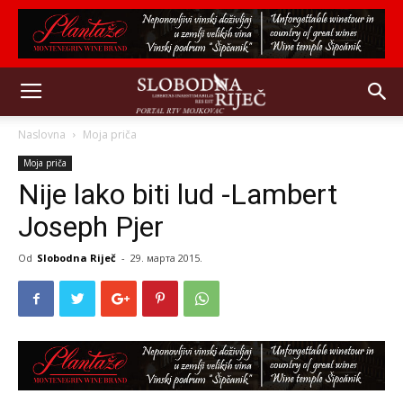
Naslovna
Moja priča
Moja priča
Nije lako biti lud -Lambert
Joseph Pjer
Od
Slobodna Riječ
-
29. марта 2015.