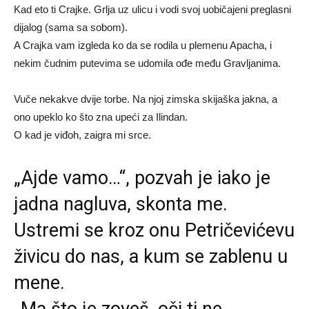
Kad eto ti Crajke. Grlja uz ulicu i vodi svoj uobičajeni preglasni
dijalog (sama sa sobom).
A Crajka vam izgleda ko da se rodila u plemenu Apacha, i
nekim čudnim putevima se udomila ođe među Gravljanima.
Vuče nekakve dvije torbe. Na njoj zimska skijaška jakna, a
ono upeklo ko što zna upeći za Ilindan.
O kad je viđoh, zaigra mi srce.
„Ajde vamo…“, pozvah je iako je
jadna nagluva, skonta me.
Ustremi se kroz onu Petričevićevu
živicu do nas, a kum se zablenu u
mene.
„Ma što je zoveš, oči ti ne