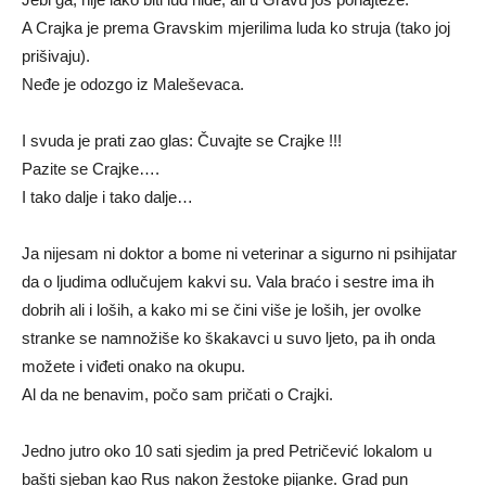
A Crajka je prema Gravskim mjerilima luda ko struja (tako joj
prišivaju).
Neđe je odozgo iz Maleševaca.
I svuda je prati zao glas: Čuvajte se Crajke !!!
Pazite se Crajke….
I tako dalje i tako dalje…
Ja nijesam ni doktor a bome ni veterinar a sigurno ni psihijatar
da o ljudima odlučujem kakvi su. Vala braćo i sestre ima ih
dobrih ali i loših, a kako mi se čini više je loših, jer ovolke
stranke se namnožiše ko škakavci u suvo ljeto, pa ih onda
možete i viđeti onako na okupu.
Al da ne benavim, počo sam pričati o Crajki.
Jedno jutro oko 10 sati sjedim ja pred Petričević lokalom u
bašti sjeban kao Rus nakon žestoke pijanke. Grad pun