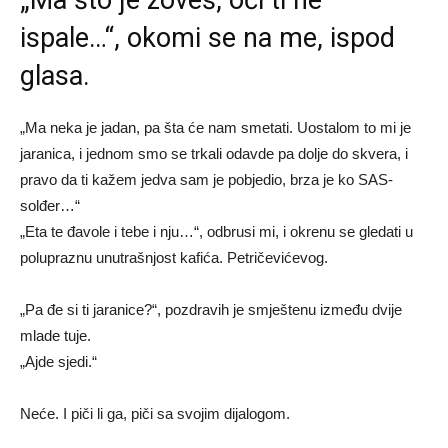
ispale…“, okomi se na me, ispod
glasa.
„Ma neka je jadan, pa šta će nam smetati. Uostalom to mi je
jaranica, i jednom smo se trkali odavde pa dolje do skvera, i
pravo da ti kažem jedva sam je pobjedio, brza je ko SAS-
solđer…“
„Eta te đavole i tebe i nju…“, odbrusi mi, i okrenu se gledati u
polupraznu unutrašnjost kafića. Petričevićevog.
„Pa đe si ti jaranice?“, pozdravih je smještenu između dvije
mlade tuje.
„Ajde sjedi.“
Neće. I piči li ga, piči sa svojim dijalogom.