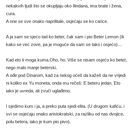
nekakvih ljudi što se okupljaju oko Ilindana, ima brate i žena,
cura.
A one se sve onako naprilitale, osjećaju se ko carice.
A ja sam se sjećo tad ko beter, čak sam i pio Beter Lemon (ili
kako se već zove, pa je moguće da sam se tako i osjećo)…
Kad eto ti moga kuma.Oho, ho. Više se nisam osjećo ko beter,
nego malo manje beterski.
A ođe pod Dinarom, kad za nekog oćeš da kažeš da ne vrijedi
ni koliko ex Yu moneta, onda mu rečeš: E beteru jedan. Eto
iako je uvreda, ali zvuči uglađeno.
I sjedimo kum i ja, a preko puta sjedi elita. (U drugom kafiću, i
svi se osjećaju onako aristokratski, za razliku od nas dvojice,
polu betera, iako je kum pio pivo).