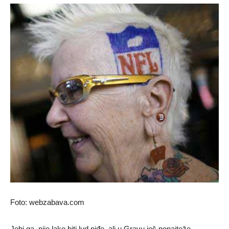
Foto: webzabava.com
Jebi ga, nije lako biti lud niđe, ali u Gravu još ponajteže.