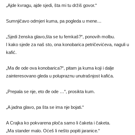
„Ajde kvragu, ajde sjedi, šta mi tu držiš govor.“
Sumnjičavo odmjeri kuma, pa pogleda u mene…
„Sjedi ženska glavo,šta se tu femkaš?“, ponovih molbu.
I kako sjede za naš sto, ona konobarica petričevićeva, naguli u
kafić.
„Ma đe ode ova konobarica?“, pitam ja kuma koji i dalje
zainteresovano gleda u polupraznu unutrašnjost kafića.
„Prepala se nje, eto đe ode …“, prosikta kum.
„A jadna glavo, pa šta se ima nje bojati.“
A Crajka ko pokvarena ploča samo li čaketa i čaketa.
„Ma stander malo. Oćeš li nešto popiti jaranice.“