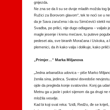
gnijezda.
Ne zna se da li su se dvoje mladih možda tog lj
Ružici za Borovom glavom“, tek te noći se u n
da je Sava zaručena i da su Simićevići stekli nov
Svadba, po prilici, nije dugo odlagana – valjalo j
magle jesenje i krenu mećave, tu puteve pogube 
pedeset ata, sve biranih Moračana i Uskoka, a k
plemenici, da ih kako valja i dolikuje, kako prilič
„Primjer…“ Marka Miljanova
„Jedna arbanaška udovica – piše Marko Miljanov 
ženila sina, jedinca. Svatovi dovedoše nevjestu.
ojde da pregleda konje svatovske. Konj ga udar
Metnu ga u jasle i pokri sijenom da ga drugi ne n
mložila veselje.
Kad bi koji svat reka: ‘Iziđi, Redžo, đe se krije