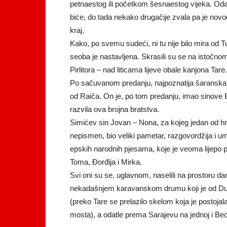
petnaestog ili početkom šesnaestog vijeka. Oda
biće, do tada nekako drugačije zvala pa je novo
kraj.
Kako, po svemu sudeći, ni tu nije bilo mira od T
seoba je nastavljena. Skrasili su se na istočno
Pirlitora – nad liticama lijeve obale kanjona Tare.
Po sačuvanom predanju, najpoznatija šaranska br
od Raiča. On je, po tom predanju, imao sinove
razvila ova brojna bratstva.
Simićev sin Jovan – Nona, za kojeg jedan od hro
nepismen, bio veliki pametar, razgovordžija i u
epskih narodnih pjesama, koje je veoma lijepo p
Toma, Đorđija i Mirka.
Svi oni su se, uglavnom, naselili na prostoru dan
nekadašnjem karavanskom drumu koji je od Dub
(preko Tare se prelazilo skelom koja je postoj
mosta), a odatle prema Sarajevu na jednoj i Be