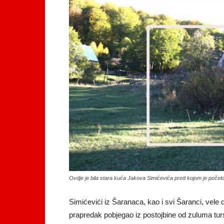
Ovdje je bila stara kuća Jakova Simićevića pred kojom je počelo
Simićevići iz Šaranaca, kao i svi Šaranci, vele d
prapredak pobjegao iz postojbine od zuluma tursk