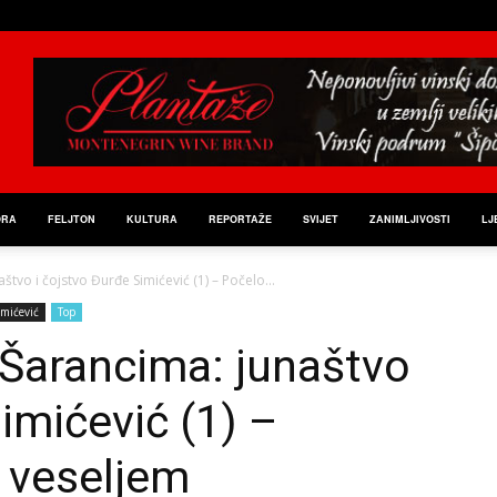
ORA
FELJTON
KULTURA
REPORTAŽE
SVIJET
ZANIMLJIVOSTI
LJ
tvo i čojstvo Đurđe Simićević (1) – Počelo...
imićević
Top
 Šarancima: junaštvo
imićević (1) –
m veseljem