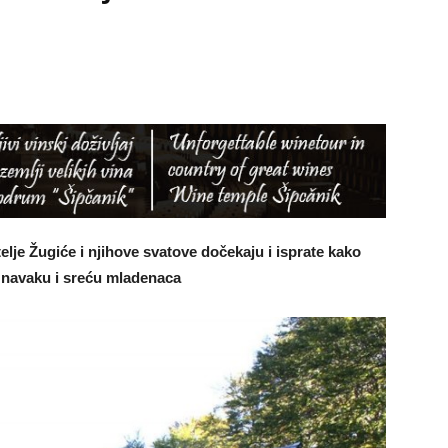
telje Žugiće i njihove svatove dočekaju i isprate kako
za navaku i sreću mladenaca