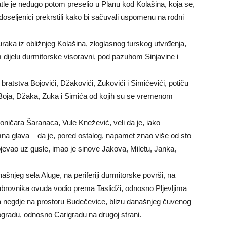
tle je nedugo potom preselio u Planu kod Kolašina, koja se,
doseljenici prekrstili kako bi sačuvali uspomenu na rodni
uraka iz obližnjeg Kolašina, zloglasnog turskog utvrđenja,
m dijelu durmitorske visoravni, pod pazuhom Sinjavine i
atstva Bojovići, Džakovići, Zukovići i Simićevići, potiču
 Boja, Džaka, Zuka i Simića od kojih su se vremenom
ničara Šaranaca, Vule Knežević, veli da je, iako
mna glava – da je, pored ostalog, napamet znao više od sto
jevao uz gusle, imao je sinove Jakova, Miletu, Janka,
ašnjeg sela Aluge, na periferiji durmitorske površi, na
rovnika ovuda vodio prema Taslidži, odnosno Pljevljima
ala negdje na prostoru Budečevice, blizu današnjeg čuvenog
ogradu, odnosno Carigradu na drugoj strani.