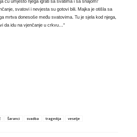
ja ću umjesto njega igrati sa svatima i sa snajom!’
čanje, svatovi i nevjesta su gotovi bili. Majka je otišla sa
a ga mrtva donesoše među svatovima. Tu je sjela kod njega,
vi da idu na vjenčanje u crkvu…“
ć
Šaranci
svadba
tragedija
veselje