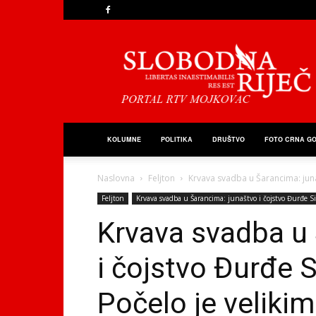
Slobodna
Riječ
KOLUMNE
POLITIKA
DRUŠTVO
FOTO CRNA G
Naslovna
Feljton
Krvava svadba u Šarancima: junaš
Feljton
Krvava svadba u Šarancima: junaštvo i čojstvo Đurđe S
Krvava svadba u
i čojstvo Đurđe S
Počelo je veliki