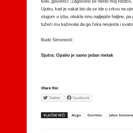
kolo, govoreći: ‘Zagovorio se nešto moj Redžo, 
Ujutru, kad je vakat bio da se ide u crkvu na vjen
slugom u izbu, obukla sinu najljepše haljine, p
tužeći mu kaževala da ga čeka nevjesta i svato
Budo Simonović
Sjutra: Opalio je samo jedan metak
Share this:
Twitter
Facebook
KLJUČNE REČI
Aluge
Durmitor
Jakov Simićevi