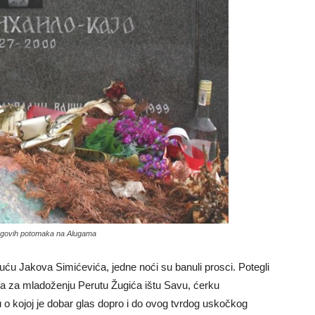
jegovih potomaka na Alugama
uću Jakova Simićevića, jedne noći su banuli prosci. Potegli
 da za mladoženju Perutu Žugića ištu Savu, ćerku
 o kojoj je dobar glas dopro i do ovog tvrdog uskočkog