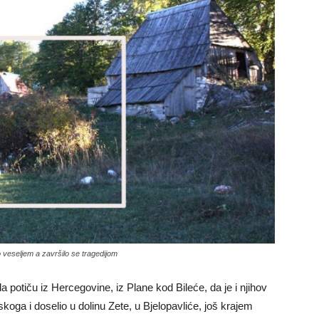
 veseljem a završilo se tragedijom
a potiču iz Hercegovine, iz Plane kod Bileće, da je i njihov
oga i doselio u dolinu Zete, u Bjelopavliće, još krajem