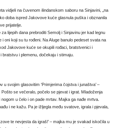
eta vidjeli na čuvenom ilindanskom saboru na Sinjavini, „na
eko doba ispred Jakovove kuće glasnula puška i obznanila
e prijatelje.
e za lijepih dana prebroditi Semolj i Sinjavinu jer kad legnu
i oni koji su tu rođeni. Na Aluge banulo pedeset svata na
od Jakovove kuće se okupili rođaci, bratstvenici i
i i bratstvu i plemenu, dočekaju i stimaju.
u svojim glasovitim ‘Primjerima čojstva i junaštva’ –
 Pošto se večeralo, počelo se pjevat i igrat. Mladoženja
i nogom u čelo i on pade mrtav. Majka ga nađe mrtva.
ađu i ne kažu. Pa je ižljegla među svatove, igrala i pjevala,
š, zove te nevjesta da igraš!’ – majka mu je svakad iskočila u