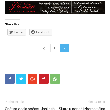
Share this:
Twitter
Facebook
1
2
Prethodni tekst
Sledeći tekst
Opština odala počast: Janketić
Sjutra u ponoć izborna tišina