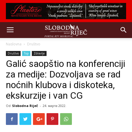
Naslovna
Društvo
Društvo
Top
Zdravlje
Galić saopštio na konferenciji
za medije: Dozvoljava se rad
noćnih klubova i diskoteka,
ekskurzije i van CG
Od
Slobodna Riječ
-
24. марта 2022.