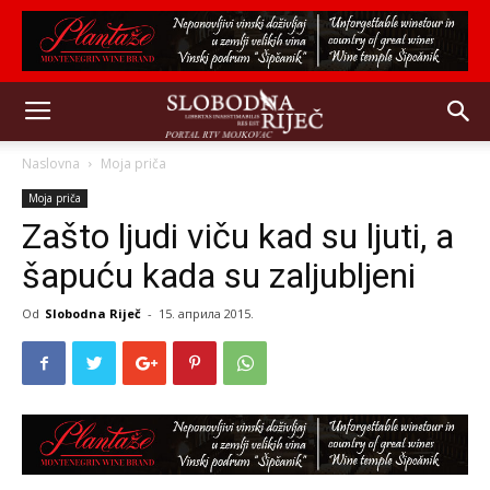
Naslovna
Moja priča
Moja priča
Zašto ljudi viču kad su ljuti, a
šapuću kada su zaljubljeni
Od
Slobodna Riječ
-
15. априла 2015.