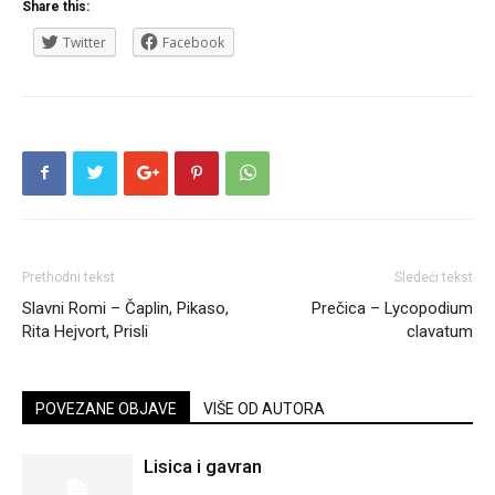
Share this:
Twitter
Facebook
Prethodni tekst
Sledeći tekst
Slavni Romi – Čaplin, Pikaso,
Prečica – Lycopodium
Rita Hejvort, Prisli
clavatum
POVEZANE OBJAVE
VIŠE OD AUTORA
Lisica i gavran