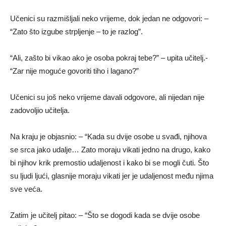
Učenici su razmišljali neko vrijeme, dok jedan ne odgovori: –
“Zato što izgube strpljenje – to je razlog”.
“Ali, zašto bi vikao ako je osoba pokraj tebe?” – upita učitelj.-
“Zar nije moguće govoriti tiho i lagano?”
Učenici su još neko vrijeme davali odgovore, ali nijedan nije
zadovoljio učitelja.
Na kraju je objasnio: – “Kada su dvije osobe u svađi, njihova
se srca jako udalje… Zato moraju vikati jedno na drugo, kako
bi njihov krik premostio udaljenost i kako bi se mogli čuti. Što
su ljudi ljući, glasnije moraju vikati jer je udaljenost među njima
sve veća.
Zatim je učitelj pitao: – “Što se dogodi kada se dvije osobe