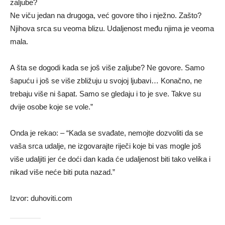
zaljube?
Ne viču jedan na drugoga, već govore tiho i nježno. Zašto?
Njihova srca su veoma blizu. Udaljenost među njima je veoma
mala.
A šta se dogodi kada se još više zaljube? Ne govore. Samo
šapuću i još se više zbližuju u svojoj ljubavi… Konačno, ne
trebaju više ni šapat. Samo se gledaju i to je sve. Takve su
dvije osobe koje se vole.”
Onda je rekao: – “Kada se svađate, nemojte dozvoliti da se
vaša srca udalje, ne izgovarajte riječi koje bi vas mogle još
više udaljiti jer će doći dan kada će udaljenost biti tako velika i
nikad više neće biti puta nazad.”
Izvor: duhoviti.com