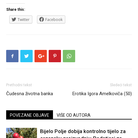
Share this:
Twitter
Facebook
Prethodni tekst
Sledeći tekst
Čudesna životna banka
Erotika Igora Amelkoviča (50)
POVEZANE OBJAVE
VIŠE OD AUTORA
Bijelo Polje dobija kontrolno tijelo za