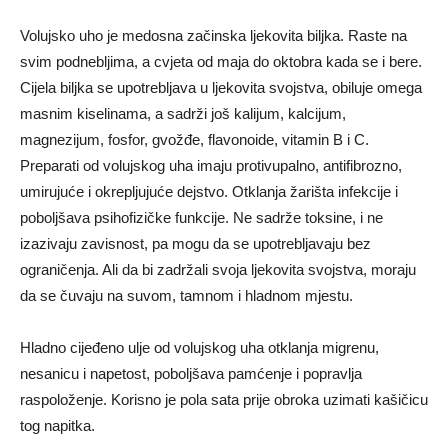
Volujsko uho je medosna začinska ljekovita biljka. Raste na
svim podnebljima, a cvjeta od maja do oktobra kada se i bere.
Cijela biljka se upotrebljava u ljekovita svojstva, obiluje omega
masnim kiselinama, a sadrži još kalijum, kalcijum,
magnezijum, fosfor, gvožđe, flavonoide, vitamin B i C.
Preparati od volujskog uha imaju protivupalno, antifibrozno,
umirujuće i okrepljujuće dejstvo. Otklanja žarišta infekcije i
poboljšava psihofizičke funkcije. Ne sadrže toksine, i ne
izazivaju zavisnost, pa mogu da se upotrebljavaju bez
ograničenja. Ali da bi zadržali svoja ljekovita svojstva, moraju
da se čuvaju na suvom, tamnom i hladnom mjestu.
Hladno cijeđeno ulje od volujskog uha otklanja migrenu,
nesanicu i napetost, poboljšava pamćenje i popravlja
raspoloženje. Korisno je pola sata prije obroka uzimati kašičicu
tog napitka.