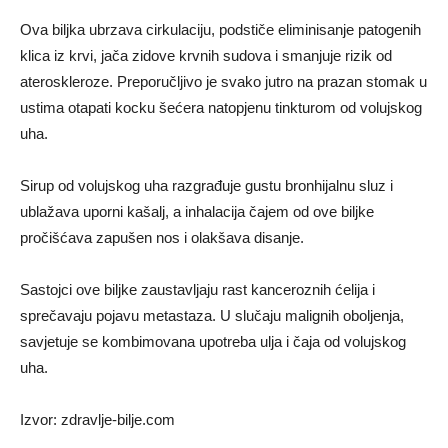
Ova biljka ubrzava cirkulaciju, podstiče eliminisanje patogenih
klica iz krvi, jača zidove krvnih sudova i smanjuje rizik od
ateroskleroze. Preporučljivo je svako jutro na prazan stomak u
ustima otapati kocku šećera natopjenu tinkturom od volujskog
uha.
Sirup od volujskog uha razgrađuje gustu bronhijalnu sluz i
ublažava uporni kašalj, a inhalacija čajem od ove biljke
pročišćava zapušen nos i olakšava disanje.
Sastojci ove biljke zaustavljaju rast kanceroznih ćelija i
sprečavaju pojavu metastaza. U slučaju malignih oboljenja,
savjetuje se kombimovana upotreba ulja i čaja od volujskog
uha.
Izvor: zdravlje-bilje.com