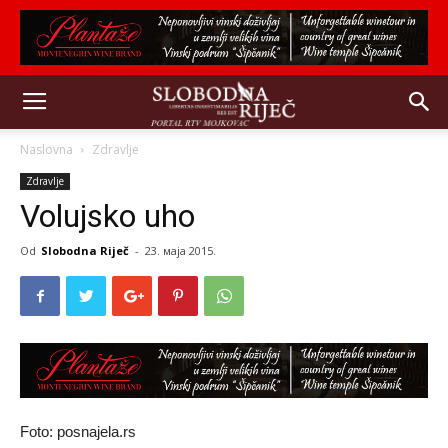
Naslovna
Zdravlje
Zdravlje
Volujsko uho
Od
Slobodna Riječ
-
23. маја 2015.
Foto: posnajela.rs