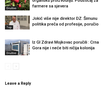
organsku proizvodnju: Podsticaj za
farmere sa sjevera
Društvo
Jokić više nije direktor DZ: Šimunu
politika preča od profesije, poručio
Top
Iz GI Zdravi Mojkovac poručili : Crna
Gora nije i neće biti ničija kolonija
Društvo
Leave a Reply