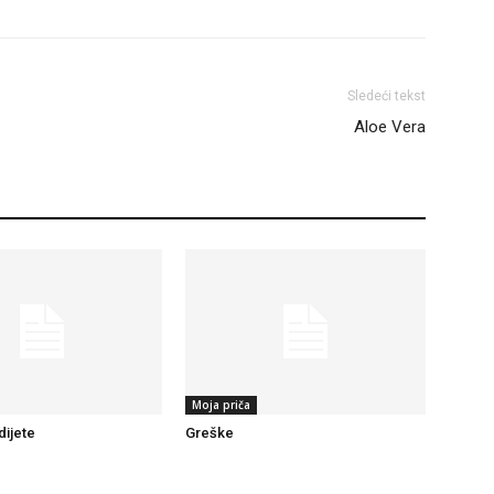
Sledeći tekst
Aloe Vera
Moja priča
dijete
Greške