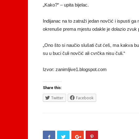
„Kako?“ – upita bijelac.
Indijanac na to zatraži jedan novčić i ispusti ga
okrenuše prema mjestu odakle je dolazio zvuk 
„Ono što si naučio slušati čut ćeš, ma kakva buka
su u buci čuli novčić ali cvrčka nisu čuli.“
Izvor: zanimljive1.blogspot.com
Share this:
Twitter
Facebook