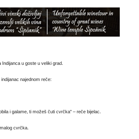
 Indijanca u goste u veliki grad.
i indijanac najednom reče:
la i galame, ti možeš čuti cvrčka“ – reče bijelac.
 malog cvrčka.