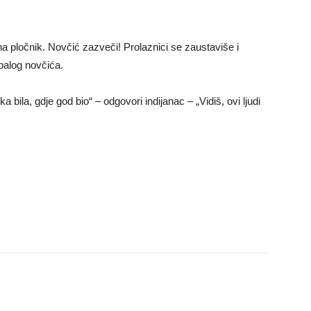
 na pločnik. Novčić zazveči! Prolaznici se zaustaviše i
palog novčića.
 bila, gdje god bio“ – odgovori indijanac – „Vidiš, ovi ljudi