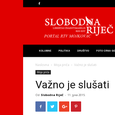
Slobodna
Riječ
KOLUMNE
POLITIKA
DRUŠTVO
FOTO CRNA G
Naslovna
Moja priča
Važno je slušati
Moja priča
Važno je slušati
Od
Slobodna Riječ
-
11. јуна 2015.