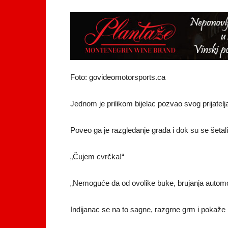
Foto: govideomotorsports.ca
Jednom je prilikom bijelac pozvao svog prijatelja
Poveo ga je razgledanje grada i dok su se šetal
„Čujem cvrčka!“
„Nemoguće da od ovolike buke, brujanja automobi
Indijanac se na to sagne, razgrne grm i pokaže