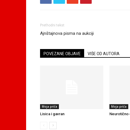
Prethodni tekst
Ajnštajnova pisma na aukciji
POVEZANE OBJAVE
VIŠE OD AUTORA
Moja priča
Moja priča
Lisica i gavran
Neurotično 