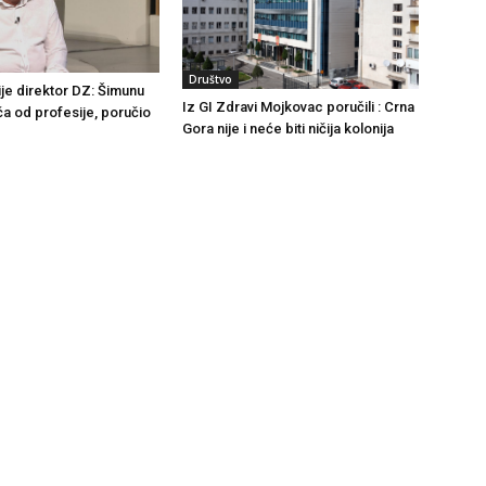
Društvo
ije direktor DZ: Šimunu
Iz GI Zdravi Mojkovac poručili : Crna
ča od profesije, poručio
Gora nije i neće biti ničija kolonija