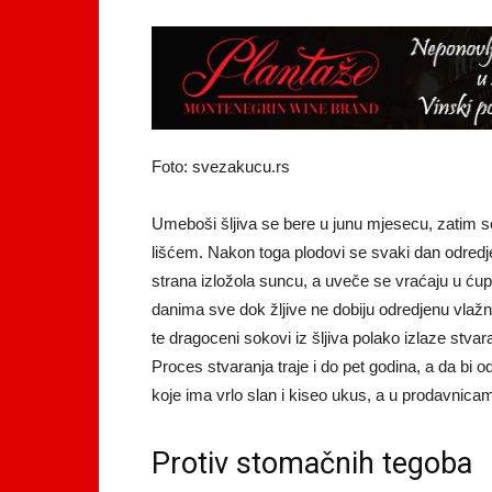
Foto: svezakucu.rs
Umeboši šljiva se bere u junu mjesecu, zatim s
lišćem. Nakon toga plodovi se svaki dan odred
strana izložola suncu, a uveče se vraćaju u ćup
danima sve dok žljive ne dobiju odredjenu vlaž
te dragoceni sokovi iz šljiva polako izlaze stvar
Proces stvaranja traje i do pet godina, a da bi o
koje ima vrlo slan i kiseo ukus, a u prodavnic
Protiv stomačnih tegoba