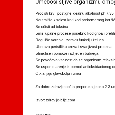
Umeboši šljive organizmu omo
Pročisti krv i postigne idealnu alkalnost ph 7,35
Neutrališe kiselost krvi kod prekomernog koriš
Se očisti od toksina
Smiri upalne procese posebno kod gripa i prehl
Reguliše varenje i zdravu funkciju želuca
Ubrzava peristltiku creva i svarljivost proteina
Stimuliše i pomaže rad jetre i bubrega
Se povećava vitalnost da se organizam relaksir
Se uspori starenje iz pomoć antioksidacionog d
Otklanjaju glavobolju i umor
Za dobro zdravlje opšta preporuka je oko 2-3 um
Izvor: zdravlje-bilje.com