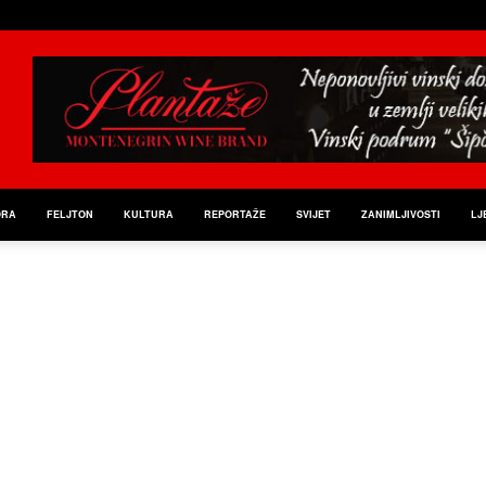
ORA
FELJTON
KULTURA
REPORTAŽE
SVIJET
ZANIMLJIVOSTI
LJ