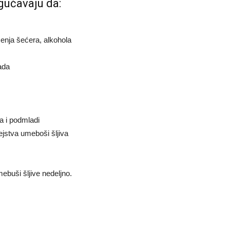
gućavaju da:
ćenja šećera, alkohola
ada
a i podmladi
ejstva umeboši šljiva
ebuši šljive nedeljno.