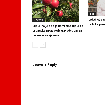
Top
Jokić više n
Društvo
politika pre
Bijelo Polje dobija kontrolno tijelo za
organsku proizvodnju: Podsticaj za
farmere sa sjevera
Leave a Reply