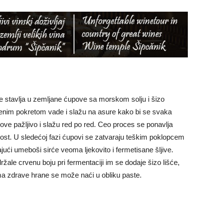
e stavlja u zemljane ćupove sa morskom solju i šizo
jenim pokretom vade i slažu na asure kako bi se svaka
ove pažljivo i slažu red po red. Ceo proces se ponavlja
nost. U sledećoj fazi ćupovi se zatvaraju teškim poklopcem
ajući umeboši sirće veoma ljekovito i fermetisane šljive.
držale crvenu boju pri fermentaciji im se dodaje šizo lišće,
ama zdrave hrane se može naći u obliku paste.