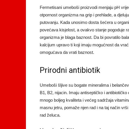
Fermetisani umeboši proizvodi menjaju pH vrijed
otpornost organizma na grip i prehlade, a djelu
putovanju. Kada unosimo dosta šećera u organ
povećava kisjelost, a ovakvo stanje pogoduje raz
organizma je blaga baznost. Da bi povratilo bal
kalcijum upravo ti koji imaju mogućnost da vrać
omogućava da vrati baznost.
Prirodni antibiotik
Umeboši šljive su bogate mineralima i belanče
B1, B2, nijacin. Imaju antiseptičko i antibiotičko
mnogo boljeg kvaliteta i većeg sadržaja vitamin
masnu jetru, pomaže njen rad i na taj način vrši
rad želuca.