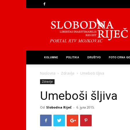
Slobodna
Riječ
KOLUMNE
POLITIKA
DRUŠTVO
FOTO CRNA G
Naslovna
Zdravlje
Umeboši šljiva
Zdravlje
Umeboši šljiva
Od
Slobodna Riječ
-
6. јула 2015.