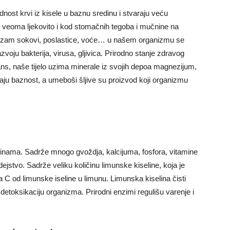
nost krvi iz kisele u baznu sredinu i stvaraju veću
ju veoma ljekovito i kod stomačnih tegoba i mučnine na
izam sokovi, poslastice, voće… u našem organizmu se
voju bakterija, virusa, gljivica. Prirodno stanje zdravog
ans, naše tijelo uzima minerale iz svojih depoa magnezijum,
aju baznost, a umeboši šljive su proizvod koji organizmu
vinama. Sadrže mnogo gvoždja, kalcijuma, fosfora, vitamine
 dejstvo. Sadrže veliku količinu limunske kiseline, koja je
a C od limunske iseline u limunu. Limunska kiselina čisti
 detoksikaciju organizma. Prirodni enzimi regulišu varenje i