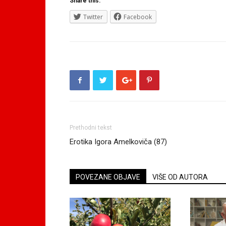
Share this:
Twitter
Facebook
Prethodni tekst
Erotika Igora Amelkoviča (87)
POVEZANE OBJAVE
VIŠE OD AUTORA