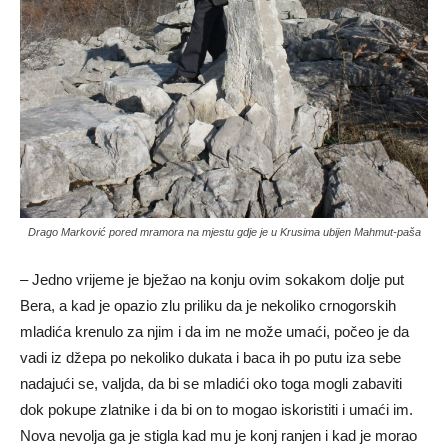
Drago Marković pored mramora na mjestu gdje je u Krusima ubijen Mahmut-paša
– Jedno vrijeme je bježao na konju ovim sokakom dolje put
Bera, a kad je opazio zlu priliku da je nekoliko crnogorskih
mladića krenulo za njim i da im ne može umaći, počeo je da
vadi iz džepa po nekoliko dukata i baca ih po putu iza sebe
nadajući se, valjda, da bi se mladići oko toga mogli zabaviti
dok pokupe zlatnike i da bi on to mogao iskoristiti i umaći im.
Nova nevolja ga je stigla kad mu je konj ranjen i kad je morao