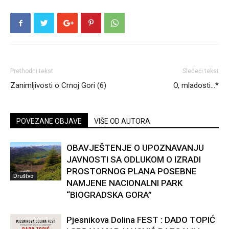
Prethodni tekst
Sledeći tekst
Zanimljivosti o Crnoj Gori (6)
O, mladosti…*
POVEZANE OBJAVE
VIŠE OD AUTORA
OBAVJEŠTENJE O UPOZNAVANJU
JAVNOSTI SA ODLUKOM O IZRADI
PROSTORNOG PLANA POSEBNE
Društvo
NAMJENE NACIONALNI PARK
“BIOGRADSKA GORA”
Pjesnikova Dolina FEST : DADO TOPIĆ