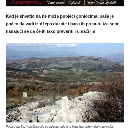
Kad je shvatio da ne može pobjeći goniocima, paša je
počeo da vadi iz džepa dukate i baca ih po putu iza sebe,
nadajući se da će ih tako prevariti i umaći im
Pogled na Beri i Lješkopolje sa mjesta gdje je u Krusima ubijen Mahmut-paša