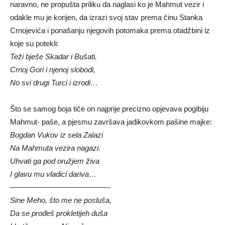
naravno, ne propušta priliku da naglasi ko je Mahmut vezir i
odakle mu je korijen, da izrazi svoj stav prema činu Stanka
Crnojevića i ponašanju njegovih potomaka prema otadžbini iz
koje su potekli:
Teži bješe Skadar i Bušati,
Crnoj Gori i njenoj slobodi,
No svi drugi Turci i izrodi…
Što se samog boja tiče on najprije precizno opjevava pogibiju
Mahmut- paše, a pjesmu završava jadikovkom pašine majke:
Bogdan Vukov iz sela Zalazi
Na Mahmuta vezira nagazi.
Uhvati ga pod oružjem živa
I glavu mu vladici dariva…
—————————————-
Sine Meho, što me ne posluša,
Da se prođeš prokletijeh duša