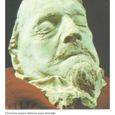
Posmrtna maska Mahmut-paše Bušatlije