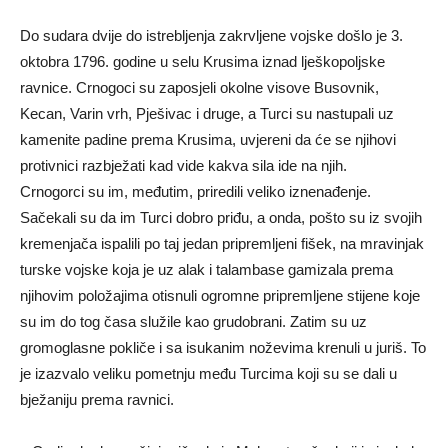
Do sudara dvije do istrebljenja zakrvljene vojske došlo je 3.
oktobra 1796. godine u selu Krusima iznad lješkopoljske
ravnice. Crnogoci su zaposjeli okolne visove Busovnik,
Kecan, Varin vrh, Pješivac i druge, a Turci su nastupali uz
kamenite padine prema Krusima, uvjereni da će se njihovi
protivnici razbježati kad vide kakva sila ide na njih.
Crnogorci su im, međutim, priredili veliko iznenađenje.
Sačekali su da im Turci dobro priđu, a onda, pošto su iz svojih
kremenjača ispalili po taj jedan pripremljeni fišek, na mravinjak
turske vojske koja je uz alak i talambase gamizala prema
njihovim položajima otisnuli ogromne pripremljene stijene koje
su im do tog časa služile kao grudobrani. Zatim su uz
gromoglasne pokliče i sa isukanim noževima krenuli u juriš. To
je izazvalo veliku pometnju među Turcima koji su se dali u
bježaniju prema ravnici.