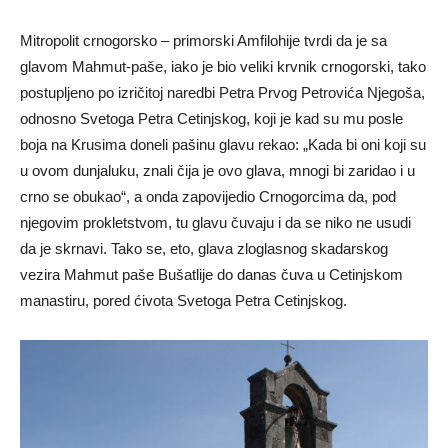
Mitropolit crnogorsko – primorski Amfilohije tvrdi da je sa
glavom Mahmut-paše, iako je bio veliki krvnik crnogorski, tako
postupljeno po izričitoj naredbi Petra Prvog Petrovića Njegoša,
odnosno Svetoga Petra Cetinjskog, koji je kad su mu posle
boja na Krusima doneli pašinu glavu rekao: „Kada bi oni koji su
u ovom dunjaluku, znali čija je ovo glava, mnogi bi zaridao i u
crno se obukao“, a onda zapovijedio Crnogorcima da, pod
njegovim prokletstvom, tu glavu čuvaju i da se niko ne usudi
da je skrnavi. Tako se, eto, glava zloglasnog skadarskog
vezira Mahmut paše Bušatlije do danas čuva u Cetinjskom
manastiru, pored ćivota Svetoga Petra Cetinjskog.