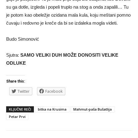
su ga dotle, izgleda i popeli truplo na stog a onda zapalili… Tu
je potom kao obeležje ozidana mala kula, koju meštani pomno
čuvaju i redovno je kreče da bi se izdaleka mogla videti.
Budo Simonović
Sjutra:
SAMO VELIKI DUH MOŽE DONOSITI VELIKE
ODLUKE
Share this:
Twitter
Facebook
KLJUČNE REČI
bitka na Krusima
Mahmut-paša Bušatlija
Petar Prvi