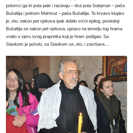
potomci ga tri puta pale i razaraju – dva puta Sulejman – paša
Bušatlija i jednom Mahmut – paša Bušatlija. To krvavo klupko
je, eto, nakon pet vjekova ipak dobilo srćni epilog, poslednji
Bušatlija se nakon pet vjekova, upravo na temelju tog hrama
vratio u vjeru svog prapretka koji je hram podigao. Sa
Stankom je počelo, sa Stankom se, eto, i završava…