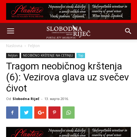
Naslovna
Feljton
Feljton
NEOBIČNO KRŠTENJE NA CETINJU
Top
Tragom neobičnog krštenja
(6): Vezirova glava uz svečev
ćivot
Od
Slobodna Riječ
-
13. марта 2016.