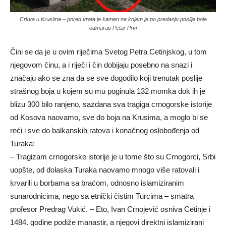
Crkva u Krusima – pored vrata je kamen na kojem je po predanju poslije boja
odmarao Petar Prvi
Čini se da je u ovim riječima Svetog Petra Cetinjskog, u tom
njegovom činu, a i riječi i čin dobijaju posebno na snazi i
značaju ako se zna da se sve dogodilo koji trenutak poslije
strašnog boja u kojem su mu poginula 132 momka dok ih je
blizu 300 bilo ranjeno, sazdana sva tragiga crnogorske istorije
od Kosova naovamo, sve do boja na Krusima, a moglo bi se
reći i sve do balkanskih ratova i konačnog oslobođenja od
Turaka:
– Tragizam crnogorske istorije je u tome što su Crnogorci, Srbi
uopšte, od dolaska Turaka naovamo mnogo više ratovali i
krvarili u borbama sa braćom, odnosno islamiziranim
sunarodnicima, nego sa etnički čistim Turcima – smatra
profesor Predrag Vukić. – Eto, Ivan Crnojević osniva Cetinje i
1484. godine podiže manastir, a njegovi direktni islamizirani