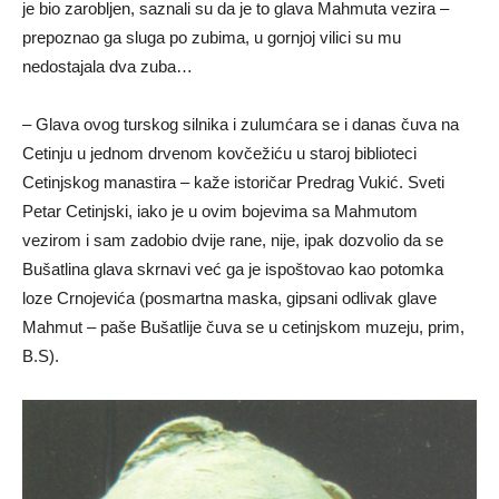
je bio zarobljen, saznali su da je to glava Mahmuta vezira –
prepoznao ga sluga po zubima, u gornjoj vilici su mu
nedostajala dva zuba…
– Glava ovog turskog silnika i zulumćara se i danas čuva na
Cetinju u jednom drvenom kovčežiću u staroj biblioteci
Cetinjskog manastira – kaže istoričar Predrag Vukić. Sveti
Petar Cetinjski, iako je u ovim bojevima sa Mahmutom
vezirom i sam zadobio dvije rane, nije, ipak dozvolio da se
Bušatlina glava skrnavi već ga je ispoštovao kao potomka
loze Crnojevića (posmartna maska, gipsani odlivak glave
Mahmut – paše Bušatlije čuva se u cetinjskom muzeju, prim,
B.S).