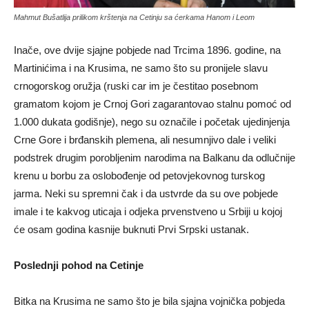
Mahmut Bušatlija prilikom krštenja na Cetinju sa ćerkama Hanom i Leom
Inače, ove dvije sjajne pobjede nad Trcima 1896. godine, na
Martinićima i na Krusima, ne samo što su pronijele slavu
crnogorskog oružja (ruski car im je čestitao posebnom
gramatom kojom je Crnoj Gori zagarantovao stalnu pomoć od
1.000 dukata godišnje), nego su označile i početak ujedinjenja
Crne Gore i brđanskih plemena, ali nesumnjivo dale i veliki
podstrek drugim porobljenim narodima na Balkanu da odlučnije
krenu u borbu za oslobođenje od petovjekovnog turskog
jarma. Neki su spremni čak i da ustvrde da su ove pobjede
imale i te kakvog uticaja i odjeka prvenstveno u Srbiji u kojoj
će osam godina kasnije buknuti Prvi Srpski ustanak.
Poslednji pohod na Cetinje
Bitka na Krusima ne samo što je bila sjajna vojnička pobjeda