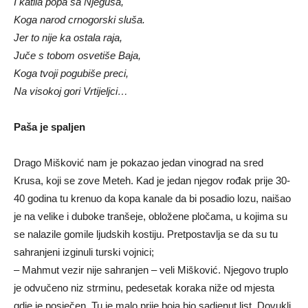
I katila popa sa Njeguša,
Koga narod crnogorski sluša.
Jer to nije ka ostala raja,
Juče s tobom osvetiše Baja,
Koga tvoji pogubiše preci,
Na visokoj gori Vrtijeljci…
Paša je spaljen
Drago Mišković nam je pokazao jedan vinograd na sred
Krusa, koji se zove Meteh. Kad je jedan njegov rođak prije 30-
40 godina tu krenuo da kopa kanale da bi posadio lozu, naišao
je na velike i duboke tranšeje, obložene pločama, u kojima su
se nalazile gomile ljudskih kostiju. Pretpostavlja se da su tu
sahranjeni izginuli turski vojnici;
– Mahmut vezir nije sahranjen – veli Mišković. Njegovo truplo
je odvučeno niz strminu, pedesetak koraka niže od mjesta
gdje je posječen. Tu je malo prije boja bio sadjenut list. Dovukli