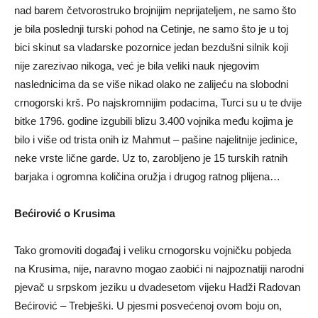
nad barem četvorostruko brojnijim neprijateljem, ne samo što
je bila poslednji turski pohod na Cetinje, ne samo što je u toj
bici skinut sa vladarske pozornice jedan bezdušni silnik koji
nije zarezivao nikoga, već je bila veliki nauk njegovim
naslednicima da se više nikad olako ne zalijeću na slobodni
crnogorski krš. Po najskromnijim podacima, Turci su u te dvije
bitke 1796. godine izgubili blizu 3.400 vojnika među kojima je
bilo i više od trista onih iz Mahmut – pašine najelitnije jedinice,
neke vrste lične garde. Uz to, zarobljeno je 15 turskih ratnih
barjaka i ogromna količina oružja i drugog ratnog plijena…
Bećirović o Krusima
Tako gromoviti događaj i veliku crnogorsku vojničku pobjeda
na Krusima, nije, naravno mogao zaobići ni najpoznatiji narodni
pjevač u srpskom jeziku u dvadesetom vijeku Hadži Radovan
Bećirović – Trebješki. U pjesmi posvećenoj ovom boju on,