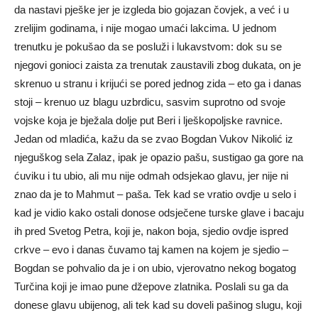
da nastavi pješke jer je izgleda bio gojazan čovjek, a već i u
zrelijim godinama, i nije mogao umaći lakcima. U jednom
trenutku je pokušao da se posluži i lukavstvom: dok su se
njegovi gonioci zaista za trenutak zaustavili zbog dukata, on je
skrenuo u stranu i krijući se pored jednog zida – eto ga i danas
stoji – krenuo uz blagu uzbrdicu, sasvim suprotno od svoje
vojske koja je bježala dolje put Beri i lješkopoljske ravnice.
Jedan od mladića, kažu da se zvao Bogdan Vukov Nikolić iz
njeguškog sela Zalaz, ipak je opazio pašu, sustigao ga gore na
ćuviku i tu ubio, ali mu nije odmah odsjekao glavu, jer nije ni
znao da je to Mahmut – paša. Tek kad se vratio ovdje u selo i
kad je vidio kako ostali donose odsječene turske glave i bacaju
ih pred Svetog Petra, koji je, nakon boja, sjedio ovdje ispred
crkve – evo i danas čuvamo taj kamen na kojem je sjedio –
Bogdan se pohvalio da je i on ubio, vjerovatno nekog bogatog
Turčina koji je imao pune džepove zlatnika. Poslali su ga da
donese glavu ubijenog, ali tek kad su doveli pašinog slugu, koji