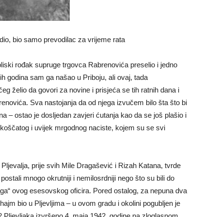
dio, bio samo prevodilac za vrijeme rata
bliski rođak supruge trgovca Rabrenovića preselio i jedno
ih godina sam ga našao u Priboju, ali ovaj, tada
 želio da govori za novine i prisjeća se tih ratnih dana i
enovića. Sva nastojanja da od njega izvučem bilo šta što bi
dna – ostao je dosljedan zavjeri ćutanja kao da se još plašio i
 koščatog i uvijek mrgodnog naciste, kojem su se svi
z Pljevalja, prije svih Mile Dragašević i Rizah Katana, tvrde
postali mnogo okrutniji i nemilosrdniji nego što su bili do
luga“ ovog esesovskog oficira. Pored ostalog, za nepuna dva
ajm bio u Pljevljima – u ovom gradu i okolini pogubljen je
32 Pljevljaka izvršeno 4. maja 1942. godine na zloglasnom