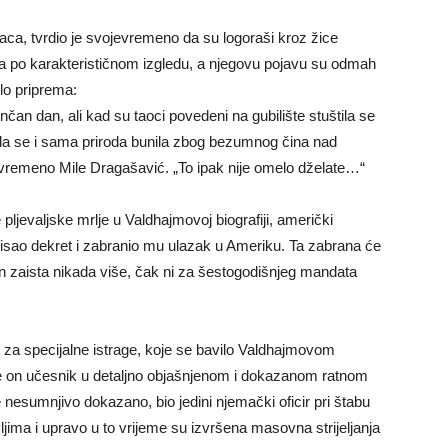
alaca, tvrdio je svojevremeno da su logoraši kroz žice
li ga po karakterističnom izgledu, a njegovu pojavu su odmah
lo priprema:
čan dan, ali kad su taoci povedeni na gubilište stuštila se
da se i sama priroda bunila zbog bezumnog čina nad
evremeno Mile Dragašavić. „To ipak nije omelo dželate…“
pljevaljske mrlje u Valdhajmovoj biografiji, američki
isao dekret i zabranio mu ulazak u Ameriku. Ta zabrana će
on zaista nikada više, čak ni za šestogodišnjeg mandata
 za specijalne istrage, koje se bavilo Valdhajmovom
 je on učesnik u detaljno objašnjenom i dokazanom ratnom
je nesumnjivo dokazano, bio jedini njemački oficir pri štabu
evljima i upravo u to vrijeme su izvršena masovna strijeljanja