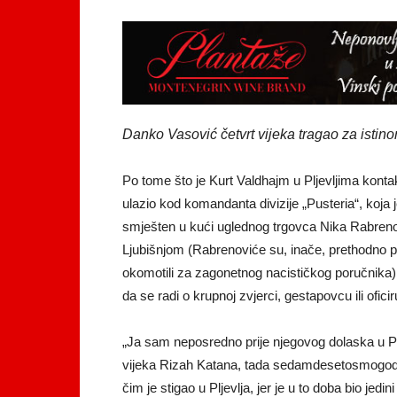
Danko Vasović četvrt vijeka tragao za isti
Po tome što je Kurt Valdhajm u Pljevljima kontak
ulazio kod komandanta divizije „Pusteria“, koja j
smješten u kući uglednog trgovca Nika Rabrenovi
Ljubišnjom (Rabrenoviće su, inače, prethodno pre
okomotili za zagonetnog nacističkog poručnika), 
da se radi o krupnoj zvjerci, gestapovcu ili ofi
„Ja sam neposredno prije njegovog dolaska u Plje
vijeka Rizah Katana, tada sedamdesetosmogodiš
čim je stigao u Pljevlja, jer je u to doba bio jedi