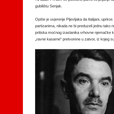
gubilištu Senjak.
Opšte je uvjerenje Pljevljaka da Italijani, uprko
partizanima, nikada ne bi preduzeli jednu tako 
pritiska moćnog izaslanika vrhovne njemačke ko
„ravne kasarne“ pretvorene u zatvor, iz kojeg su 