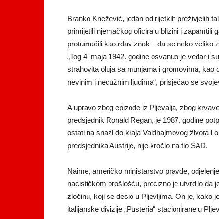
Branko Knežević, jedan od rijetkih preživjelih t
primijetili njemačkog oficira u blizini i zapamti
protumačili kao rđav znak – da se neko veliko z
„Tog 4. maja 1942. godine osvanuo je vedar i sun
strahovita oluja sa munjama i gromovima, kao 
nevinim i nedužnim ljudima“, prisjećao se svoj
A upravo zbog epizode iz Pljevalja, zbog krvave 
predsjednik Ronald Regan, je 1987. godine potp
ostati na snazi do kraja Valdhajmovog života i 
predsjednika Austrije, nije kročio na tlo SAD.
Naime, američko ministarstvo pravde, odjelenje
nacističkom prošlošću, precizno je utvrdilo da
zločinu, koji se desio u Pljevljima. On je, kako 
italijanske divizije „Pusteria“ stacionirane u Plj