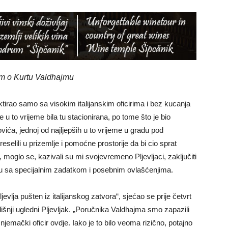
nom o Kurtu Valdhajmu
tirao samo sa visokim italijanskim oficirima i bez kucanja
e u to vrijeme bila tu stacionirana, po tome što je bio
ća, jednoj od najljepših u to vrijeme u gradu pod
selili u prizemlje i pomoćne prostorije da bi cio sprat
moglo se, kazivali su mi svojevremeno Pljevljaci, zaključiti
ciru sa specijalnim zadatkom i posebnim ovlašćenjima.
vlja pušten iz italijanskog zatvora“, sjećao se prije četvrt
nji ugledni Pljevljak. „Poručnika Valdhajma smo zapazili
ni njemački oficir ovdje. Iako je to bilo veoma rizično, potajno