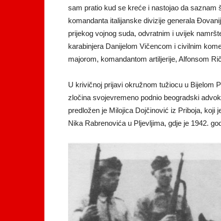
sam pratio kud se kreće i nastojao da saznam š
komandanta italijanske divizije generala Đovani
prijekog vojnog suda, odvratnim i uvijek nam
karabinjera Danijelom Vičencom i civilnim k
majorom, komandantom artiljerije, Alfonsom R
U krivičnoj prijavi okružnom tužiocu u Bijelom P
zločina svojevremeno podnio beogradski advokat
predložen je Milojica Dojčinović iz Priboja, koji
Nika Rabrenovića u Pljevljima, gdje je 1942. g