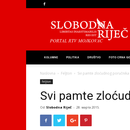
Slobodna
Riječ
KOLUMNE
POLITIKA
DRUŠTVO
FOTO CRNA G
Naslovna
Feljton
Svi pamte zloćudnog poručnika 
Feljton
Svi pamte zloćud
Od
Slobodna Riječ
-
28. марта 2015.