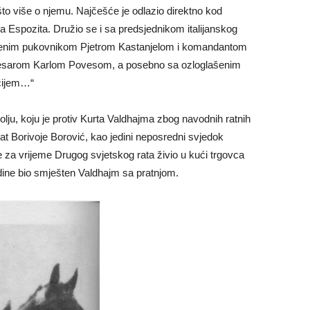
to više o njemu. Najčešće je odlazio direktno kod
ja Espozita. Družio se i sa predsjednikom italijanskog
rštenim pukovnikom Pjetrom Kastanjelom i komandantom
omesarom Karlom Povesom, a posebno sa ozloglašenim
ičijem…“
olju, koju je protiv Kurta Valdhajma zbog navodnih ratnih
 Borivoje Borović, kao jedini neposredni svjedok
 je za vrijeme Drugog svjetskog rata živio u kući trgovca
odine bio smješten Valdhajm sa pratnjom.