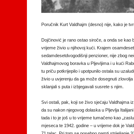
Poručnik Kurt Valdhajm (desno) nije, kako je tvr
Dojčinović je rano ostao siroče, a onda se kao 
vrijeme živio u njihovoj kući. Krajem osamdeset
sedamdesetdvogodišnji penzioner, nije zbog nečeg
Valdhajmovog boravka u Pljevljima i u kući Rabr
tu priču potkrijepilo i upotpunilo ostala su uzalu
živio u uvjerenju da ga može dosegnuti zlovolja
sklanjali s puta i izbjegavali susrete s njim.
Svi ostali, pak, koji se živo sjećaju Valdhajma i
da su nakon njegovog dolaska u Pljevlja Italijani 
tada i to je još u to vrijeme tumačeno kao „zas
mjeseca te 1942. godine – u vrijeme dok je Valdh
71 talac. Pri tom se posebno pamti strijeljanje 