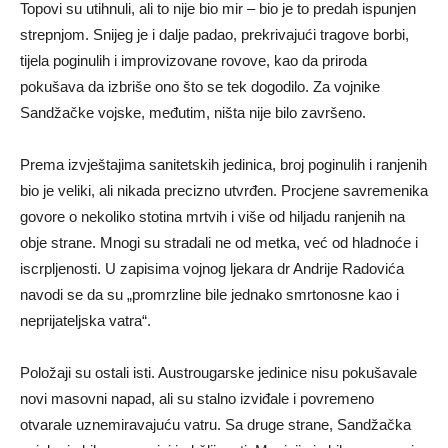
Topovi su utihnuli, ali to nije bio mir – bio je to predah ispunjen
strepnjom. Snijeg je i dalje padao, prekrivajući tragove borbi,
tijela poginulih i improvizovane rovove, kao da priroda
pokušava da izbriše ono što se tek dogodilo. Za vojnike
Sandžačke vojske, međutim, ništa nije bilo završeno.
Prema izvještajima sanitetskih jedinica, broj poginulih i ranjenih
bio je veliki, ali nikada precizno utvrđen. Procjene savremenika
govore o nekoliko stotina mrtvih i više od hiljadu ranjenih na
obje strane. Mnogi su stradali ne od metka, već od hladnoće i
iscrpljenosti. U zapisima vojnog ljekara dr Andrije Radovića
navodi se da su „promrzline bile jednako smrtonosne kao i
neprijateljska vatra“.
Položaji su ostali isti. Austrougarske jedinice nisu pokušavale
novi masovni napad, ali su stalno izviđale i povremeno
otvarale uznemiravajuću vatru. Sa druge strane, Sandžačka