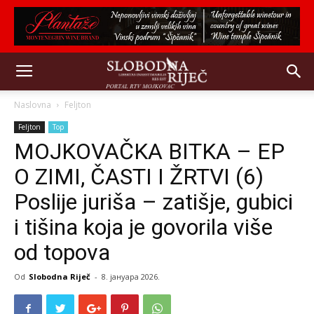
Naslovna
Feljton
Feljton
Top
MOJKOVAČKA BITKA – EP
O ZIMI, ČASTI I ŽRTVI (6)
Poslije juriša – zatišje, gubici
i tišina koja je govorila više
od topova
Od
Slobodna Riječ
-
8. јануара 2026.