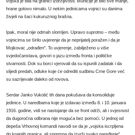
vojska je bila na granici izdržljivosti. Municije je bilo sve manje,
hrane gotovo nimalo. U nekim jedinicama vojnici su danima
živjeli na šaci kukuruznog brašna.
Ipak, moral nije odmah slomljen. Upravo suprotno – među
vojnicima se širilo uvjerenje da je neprijatelj poražen i da je
Mojkovac „odrađen“. To uvjerenje, zabilježeno u više
svjedočanstava, govori o jazu između fronta i političke
stvarnosti. Dok su borci vjerovali da su ispunili zadatak i da
slijedi predah, odluke koje će odrediti sudbinu Crne Gore već
su sazrijevale daleko od rovova.
Serdar Janko Vukotić tih dana pokušava da konsoliduje
jedinice. U naredbama koje je izdavao između 8. i 10. januara
1916. godine, vidi se nastojanje da se front održi, ali i svjesnost
da dugoročna odbrana nije moguća bez pomoći. U jednoj od
depeša Vrhovnoj komandi navodi se da je „vojska iscrpljena
do krajnjih granica, ali spremna da izvrši svako naređenje“.