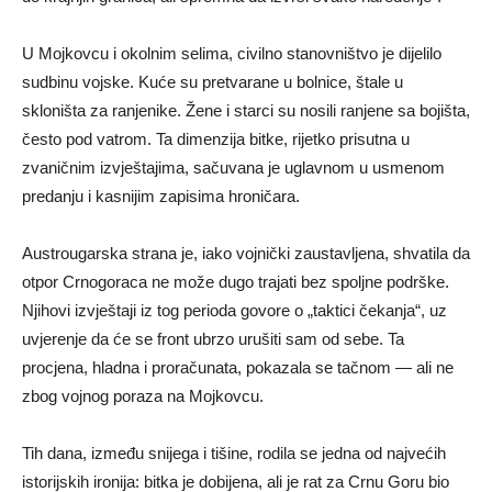
U Mojkovcu i okolnim selima, civilno stanovništvo je dijelilo
sudbinu vojske. Kuće su pretvarane u bolnice, štale u
skloništa za ranjenike. Žene i starci su nosili ranjene sa bojišta,
često pod vatrom. Ta dimenzija bitke, rijetko prisutna u
zvaničnim izvještajima, sačuvana je uglavnom u usmenom
predanju i kasnijim zapisima hroničara.
Austrougarska strana je, iako vojnički zaustavljena, shvatila da
otpor Crnogoraca ne može dugo trajati bez spoljne podrške.
Njihovi izvještaji iz tog perioda govore o „taktici čekanja“, uz
uvjerenje da će se front ubrzo urušiti sam od sebe. Ta
procjena, hladna i proračunata, pokazala se tačnom — ali ne
zbog vojnog poraza na Mojkovcu.
Tih dana, između snijega i tišine, rodila se jedna od najvećih
istorijskih ironija: bitka je dobijena, ali je rat za Crnu Goru bio