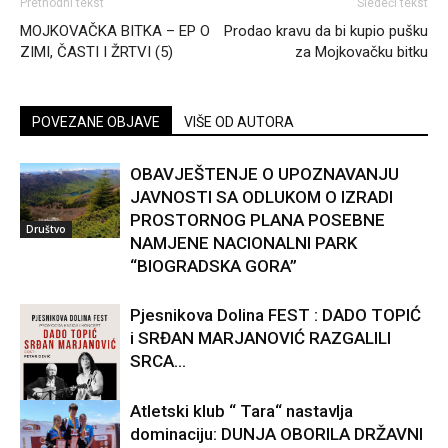
Prethodni tekst
Sledeći tekst
MOJKOVAČKA BITKA – EP O
Prodao kravu da bi kupio pušku
ZIMI, ČASTI I ŽRTVI (5)
za Mojkovačku bitku
POVEZANE OBJAVE
VIŠE OD AUTORA
OBAVJEŠTENJE O UPOZNAVANJU
JAVNOSTI SA ODLUKOM O IZRADI
PROSTORNOG PLANA POSEBNE
Društvo
NAMJENE NACIONALNI PARK
“BIOGRADSKA GORA”
Pjesnikova Dolina FEST : DADO TOPIĆ
i SRĐAN MARJANOVIĆ RAZGALILI
SRCA...
Atletski klub “ Tara“ nastavlja
dominaciju: DUNJA OBORILA DRŽAVNI
Kultura