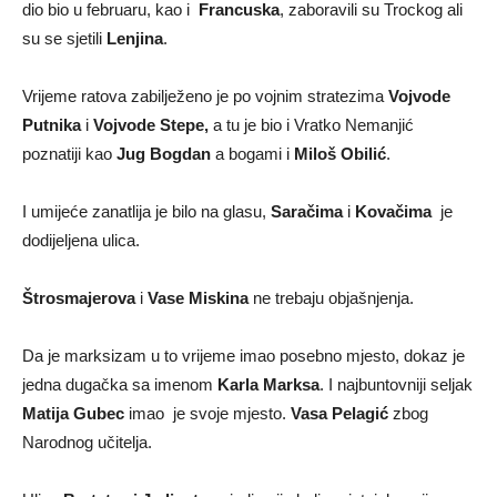
dio bio u februaru, kao i
Francuska
, zaboravili su Trockog ali
su se sjetili
Lenjina
.
Vrijeme ratova zabilježeno je po vojnim stratezima
Vojvode
Putnika
i
Vojvode Stepe,
a tu je bio i Vratko Nemanjić
poznatiji kao
Jug Bogdan
a bogami i
Miloš Obilić
.
I umijeće zanatlija je bilo na glasu,
Saračima
i
Kovačima
je
dodijeljena ulica.
Štrosmajerova
i
Vase Miskina
ne trebaju objašnjenja.
Da je marksizam u to vrijeme imao posebno mjesto, dokaz je
jedna dugačka sa imenom
Karla Marksa
. I najbuntovniji seljak
Matija Gubec
imao je svoje mjesto.
Vasa Pelagić
zbog
Narodnog učitelja.