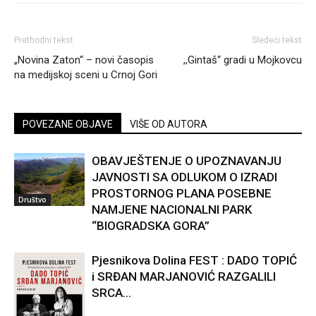
Prethodni tekst
Sledeći tekst
„Novina Zaton“ – novi časopis
,,Gintaš“ gradi u Mojkovcu
na medijskoj sceni u Crnoj Gori
POVEZANE OBJAVE
VIŠE OD AUTORA
OBAVJEŠTENJE O UPOZNAVANJU
JAVNOSTI SA ODLUKOM O IZRADI
PROSTORNOG PLANA POSEBNE
Društvo
NAMJENE NACIONALNI PARK
“BIOGRADSKA GORA”
Pjesnikova Dolina FEST : DADO TOPIĆ
i SRĐAN MARJANOVIĆ RAZGALILI
SRCA...