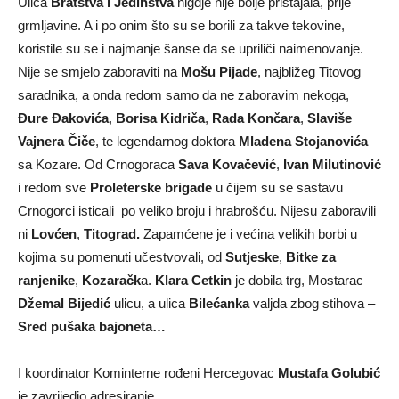
Ulica
Bratstva i Jedinstva
nigdje nije bolje pristajala, prije
grmljavine. A i po onim što su se borili za takve tekovine,
koristile su se i najmanje šanse da se upriliči naimenovanje.
Nije se smjelo zaboraviti na
Mošu Pijade
, najbližeg Titovog
saradnika, a onda redom samo da ne zaboravim nekoga,
Đure Đakovića
,
Borisa Kidriča
,
Rada Končara
,
Slaviše
Vajnera Čiče
, te legendarnog doktora
Mladena Stojanovića
sa Kozare. Od Crnogoraca
Sava Kovačević
,
Ivan Milutinović
i redom sve
Proleterske brigade
u čijem su se sastavu
Crnogorci isticali po veliko broju i hrabrošću. Nijesu zaboravili
ni
Lovćen
,
Titograd.
Zapamćene je i većina velikih borbi u
kojima su pomenuti učestvovali, od
Sutjeske
,
Bitke za
ranjenike
,
Kozaračk
a.
Klara Cetkin
je dobila trg, Mostarac
Džemal Bijedić
ulicu, a ulica
Bilećanka
valjda zbog stihova –
Sred pušaka bajoneta…
I koordinator Kominterne rođeni Hercegovac
Mustafa Golubić
je zavrijedio adresiranje.