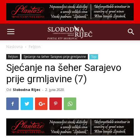
Naslovna
Feljton
Feljton
Sjećanje na šeher Sarajevo prije grmljavine
Top
Sjećanje na šeher Sarajevo
prije grmljavine (7)
Od
Slobodna RIjec
-
2. јула 2020.