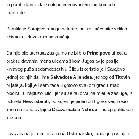
to pamti i kome daje naklon imenovanjem tog komada
maršrute.
Pamtilo je Sarajevo mnoge datume, prilike i učesnike velikih
zbivanja, i davalo im na značaju.
Da nije bilo atentata zasigurno ne bi bilo
Principove ulice
, a
praksu davanja imena ulicama širom Jugoslavije poslije
krvavog puča sedamdesetih u Čileu iskoristilo je i Sarajevo i
jednoj od njih dali ime
Salvadora Aljendea
, jednog od
Titovih
prijatelja, koji je i sam tada u gotovo svakom gradu imao
pločicu u najdužoj ulici, jer su se tako valjda mjerile zasluge, iz
pokreta
Nesvrstanih
, po kojem je jedan od trgova već nosio
ime i ne zaboravljajući
Džavarhalala Nehrua
iz istog političkog
kazana.
Uvažavana je revolucija i ona
Oktobarska,
mada je prvi njen