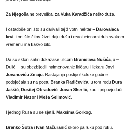
Za
Njegoša
ne prevelika, za
Vuka Karadžića
nešto duža.
I ostadoše oni što su darivali taj životni nektar –
Darovalaca
krvi
, i oni što čitav život daju dušu i revolucionarni duh svakom
vremenu ma kakvo bilo.
Da su skloni satiri dokazaše ulicom
Branislava Nušića
, a –
Đulići – su obezbijedili naimenovanje liričaru i ljekaru
Jovi
Jovanoviću Zmaju
. Rastajanja poslije školske godine
podsjećala su na poetu
Branka Radičevića
, u tom redu
Đura
Jakšić
,
Dositej Obradović
,
Jovan Skerlić
, kao i pripovjedači
Vladimir Nazor
i
Meša Selimović
.
I jednog Rusa su se sjetili,
Maksima Gorkog
.
Branko Šotra
i
Ivan Mažuranić
skoro pa ruku pod ruku.