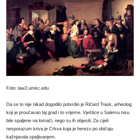
Foto: law2.umkc.edu
Da se to nije nikad dogodilo potvrdio je Ričard Trask, arheolog
koji je proučavao taj grad i to vrijeme. Vještice u Salemu nisu
bile spaljene na lomači, nego su ih objesili. Za cijeli
nesporazum kriva je Crkva koja je herezu po običaju
kažnjavala spaljivanjem.