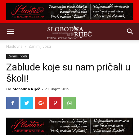
Naslovna
Zanimljivosti
Zanimljivosti
Zablude koje su nam pričali u
školi!
Od
Slobodna Riječ
-
28. марта 2015.