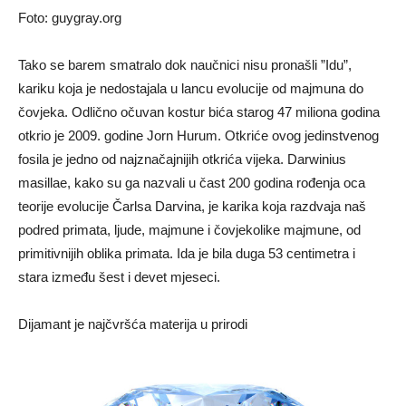
Foto: guygray.org
Tako se barem smatralo dok naučnici nisu pronašli ”Idu”,
kariku koja je nedostajala u lancu evolucije od majmuna do
čovjeka. Odlično očuvan kostur bića starog 47 miliona godina
otkrio je 2009. godine Jorn Hurum. Otkriće ovog jedinstvenog
fosila je jedno od najznačajnijih otkrića vijeka. Darwinius
masillae, kako su ga nazvali u čast 200 godina rođenja oca
teorije evolucije Čarlsa Darvina, je karika koja razdvaja naš
podred primata, ljude, majmune i čovjekolike majmune, od
primitivnijih oblika primata. Ida je bila duga 53 centimetra i
stara između šest i devet mjeseci.
Dijamant je najčvršća materija u prirodi