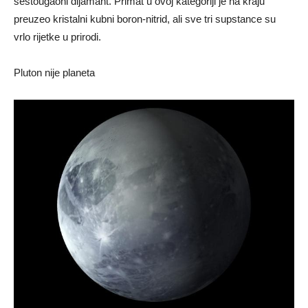
šestougaoni dijamant. Primat u ovoj kategoriji je na kraju
preuzeo kristalni kubni boron-nitrid, ali sve tri supstance su
vrlo rijetke u prirodi.
Pluton nije planeta