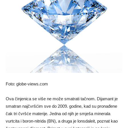
Foto: globe-views.com
Ova činjenica se više ne može smatrati tačnom. Dijamant je
smatran najčvršćim sve do 2009. godine, kad su pronađene
čak tri čvršće materije. Jedna od njih je smješa minerala
vurtcita i boron-nitrida (BN), a druga je lonsdaleit, poznat kao