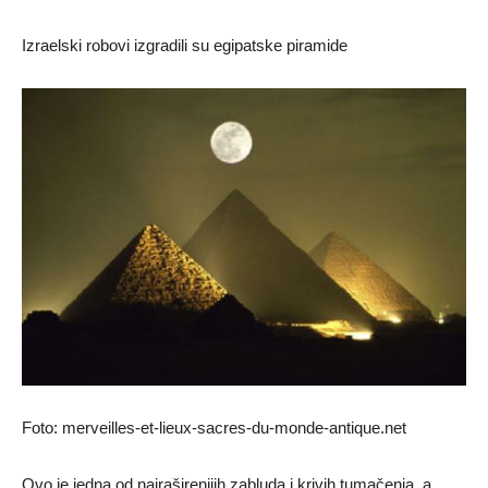
Izraelski robovi izgradili su egipatske piramide
Foto: merveilles-et-lieux-sacres-du-monde-antique.net
Ovo je jedna od najraširenijih zabluda i krivih tumačenja, a