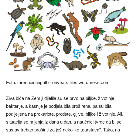
Foto: threepointeightbillionyears.files.wordpress.com
Živa bića na Zemlji dijelila su se prvo na biljke, životinje i
bakterije, a kasnije je podjela bila proširena, pa su bila
podijeljena na prokariote, protiste, gljive, biljke i životinje. Ali,
situacija se mijenja iz dana u dan, a naučnici tvrde da bi se
sastav trebao proširiti za još nekoliko „carstava”. Tako, na