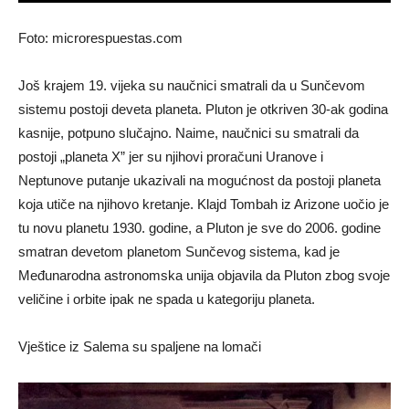
Foto: microrespuestas.com
Još krajem 19. vijeka su naučnici smatrali da u Sunčevom
sistemu postoji deveta planeta. Pluton je otkriven 30-ak godina
kasnije, potpuno slučajno. Naime, naučnici su smatrali da
postoji „planeta X” jer su njihovi proračuni Uranove i
Neptunove putanje ukazivali na mogućnost da postoji planeta
koja utiče na njihovo kretanje. Klajd Tombah iz Arizone uočio je
tu novu planetu 1930. godine, a Pluton je sve do 2006. godine
smatran devetom planetom Sunčevog sistema, kad je
Međunarodna astronomska unija objavila da Pluton zbog svoje
veličine i orbite ipak ne spada u kategoriju planeta.
Vještice iz Salema su spaljene na lomači