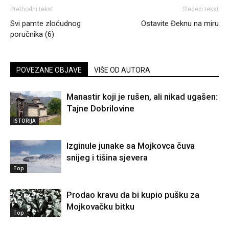
Prethodni tekst
Sledeći tekst
Svi pamte zloćudnog
Ostavite Đeknu na miru
poručnika (6)
POVEZANE OBJAVE
VIŠE OD AUTORA
Manastir koji je rušen, ali nikad ugašen:
Tajne Dobrilovine
ISTORIJA
Izginule junake sa Mojkovca čuva
snijeg i tišina sjevera
Top
Prodao kravu da bi kupio pušku za
Mojkovačku bitku
Top