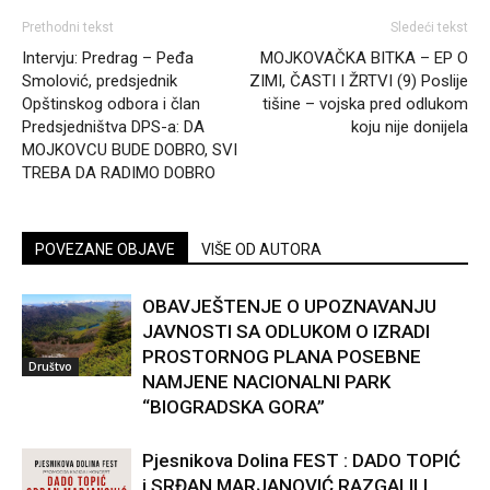
Prethodni tekst
Sledeći tekst
Intervju: Predrag – Peđa
MOJKOVAČKA BITKA – EP O
Smolović, predsjednik
ZIMI, ČASTI I ŽRTVI (9) Poslije
Opštinskog odbora i član
tišine – vojska pred odlukom
Predsjedništva DPS-a: DA
koju nije donijela
MOJKOVCU BUDE DOBRO, SVI
TREBA DA RADIMO DOBRO
POVEZANE OBJAVE
VIŠE OD AUTORA
OBAVJEŠTENJE O UPOZNAVANJU
JAVNOSTI SA ODLUKOM O IZRADI
PROSTORNOG PLANA POSEBNE
Društvo
NAMJENE NACIONALNI PARK
“BIOGRADSKA GORA”
Pjesnikova Dolina FEST : DADO TOPIĆ
i SRĐAN MARJANOVIĆ RAZGALILI