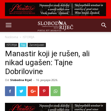
Naslovna
ISTORIJA
ISTORIJA
Top
Zanimljivosti
Manastir koji je rušen, ali
nikad ugašen: Tajne
Dobrilovine
Od
Slobodna Riječ
-
16. јануара 2026.