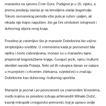
manastira na sjeveru Crne Gore. Podignut je u 16. vijeku, a
prema predanju nastao je na temeljima starije bogomolje.
Tokom osmanskog perioda više puta je rušen i paljen, ali
nikada nije trajno napušten, što ga čini simbolom istrajnosti i
duhovnog otpora ovog kraja.
Posebno je zanimljivo što je manastir Dobrilovina bio važno
skriptorijsko središte. U vremenima kada je pismenost bila
rijetka i često zabranjivana, monasi su u manastiru tajno
prepisivali bogoslužbene knjige, čuvajući jezik, vjeru i kulturni
identitet naroda Potarja. Neki od tih rukopisa danas se nalaze
u muzejskim i crkvenim zbirkama, svjedočeći o značaju
Dobrilovine kao duhovnog i kulturnog uporišta.
Manastir je poznat i po povezanosti sa znamenitim ličnostima,
među kojima se posebno izdvaja arhimandrit Mihailo Dožić,
kasniji mitropolit crnogorsko-primorski, koji je upravo ovdje