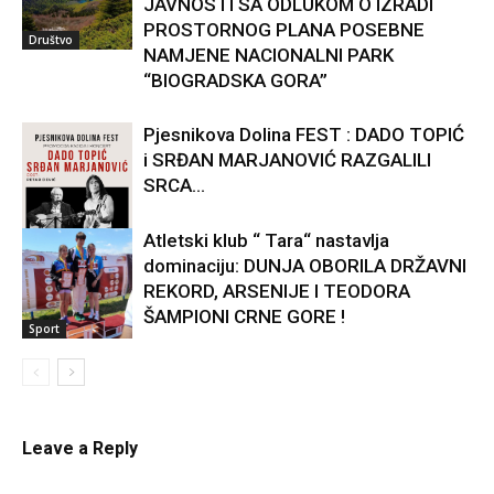
JAVNOSTI SA ODLUKOM O IZRADI
PROSTORNOG PLANA POSEBNE
Društvo
NAMJENE NACIONALNI PARK
“BIOGRADSKA GORA”
Pjesnikova Dolina FEST : DADO TOPIĆ
i SRĐAN MARJANOVIĆ RAZGALILI
SRCA...
Atletski klub “ Tara“ nastavlja
dominaciju: DUNJA OBORILA DRŽAVNI
Kultura
REKORD, ARSENIJE I TEODORA
ŠAMPIONI CRNE GORE !
Sport
Leave a Reply