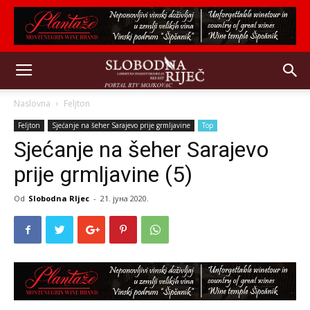
Naslovna
Feljton
Feljton
Sjećanje na šeher Sarajevo prije grmljavine
Top
Sjećanje na šeher Sarajevo
prije grmljavine (5)
Od
Slobodna RIjec
-
21. јуна 2020.