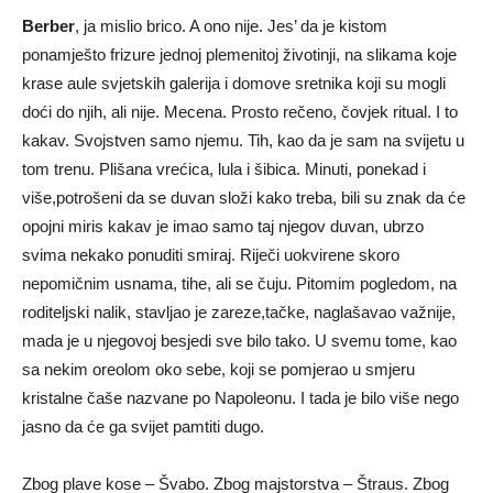
Berber
, ja mislio brico. A ono nije. Jes’ da je kistom
ponamješto frizure jednoj plemenitoj životinji, na slikama koje
krase aule svjetskih galerija i domove sretnika koji su mogli
doći do njih, ali nije. Mecena. Prosto rečeno, čovjek ritual. I to
kakav. Svojstven samo njemu. Tih, kao da je sam na svijetu u
tom trenu. Plišana vrećica, lula i šibica. Minuti, ponekad i
više,potrošeni da se duvan složi kako treba, bili su znak da će
opojni miris kakav je imao samo taj njegov duvan, ubrzo
svima nekako ponuditi smiraj. Riječi uokvirene skoro
nepomičnim usnama, tihe, ali se čuju. Pitomim pogledom, na
roditeljski nalik, stavljao je zareze,tačke, naglašavao važnije,
mada je u njegovoj besjedi sve bilo tako. U svemu tome, kao
sa nekim oreolom oko sebe, koji se pomjerao u smjeru
kristalne čaše nazvane po Napoleonu. I tada je bilo više nego
jasno da će ga svijet pamtiti dugo.
Zbog plave kose – Švabo. Zbog majstorstva – Štraus. Zbog