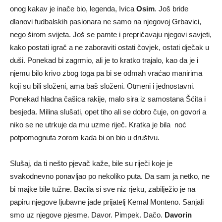
onog kakav je inače bio, legenda, Ivica
Osim
. Još bride
dlanovi fudbalskih pasionara ne samo na njegovoj Grbavici,
nego širom svijeta. Još se pamte i prepričavaju njegovi savjeti,
kako postati igrač a ne zaboraviti ostati čovjek, ostati dječak u
duši. Ponekad bi zagrmio, ali je to kratko trajalo, kao da je i
njemu bilo krivo zbog toga pa bi se odmah vraćao manirima
koji su bili složeni, ama baš složeni. Otmeni i jednostavni.
Ponekad hladna čašica rakije, malo sira iz samostana Šćita i
besjeda. Milina slušati, opet tiho ali se dobro čuje, on govori a
niko se ne utrkuje da mu uzme riječ. Kratka je bila noć
potpomognuta zorom kada bi on bio u društvu.
Slušaj, da ti nešto pjevač kaže, bile su riječi koje je
svakodnevno ponavljao po nekoliko puta. Da sam ja netko, ne
bi majke bile tužne. Bacila si sve niz rjeku, zabilježio je na
papiru njegove ljubavne jade prijatelj Kemal Monteno. Sanjali
smo uz njegove pjesme. Davor. Pimpek. Dačo.
Davorin