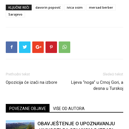
KLJUČNE REČI
davorin popović
ivica osim
mersad berber
Sarajevo
Prethodni tekst
Sledeći tekst
Opozicija će izaći na izbore
Lijeva “noga” u Crnoj Gori, a
desna u Turskoj
POVEZANE OBJAVE
VIŠE OD AUTORA
OBAVJEŠTENJE O UPOZNAVANJU