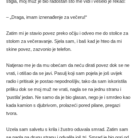
stigla, moj muž je bio radostan sto me vidi i veselo je rekao:
– „Draga, imam iznenađenje za večeru!“
Zatim mi je stavio povez preko očiju i odveo me do stolice za
stolom za večeravanje. Sjela sam, i baš kad je hteo da mi
skine povez, zazvonio je telefon.
Natjerao me je da mu obećam da neću dirati povez dok se ne
vrati, i otišao da se javi. Pasulj koji sam pojela je još uvijek
radio i pritisak je postao nepodnošljiv, tako da sam iskoristila
priliku dok se moj muž ne vrati, nagla se na jednu stranu i
‘pustila’ jedan. Ne samo da je bio glasan, nego je i smrdeo kao
kada kamion s djubrivom, prolazeći pored pilane, pregazi
tvora.
Uzela sam salvetu s krila i žustro oduvala smrad. Zatim sam
se nagla na drugu stranu i odvalila još tri. Smrad je bio gori od