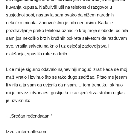
kuvanja kupusa. Načulivši uši na telefonski razgovor u
susjednoj sobi, nastavila sam ovako da nižem narednih
nekoliko minuta. Zadovoljstvo je bilo neopisivo. Kada je
pozdravljanje preko telefona označilo kraj moje slobode, učinila
sam jos nekoliko brzih kružnih pokreta salvetom da razduvam
sve, vratila salvetu na krilo i uz osjećaj zadovoljstva i
olakšanja, spustila ruke na krilo.
Lice mi je sigurno odavalo najneviniji moguć izraz kada se moj
muž vratio i izvinuo što se tako dugo zadržao. Pitao me jesam
li virila a ja sam ga uvjerila da nisam. U tom trenutku, skinuo
mi je povez i dvanaest gostiju koji su sjedjeli za stolom u glas
je uzviknulo:
– „Srećan rođendaaan!“
Izvor: inter-caffe.com