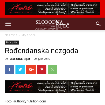
Naslovna
Moja priča
Moja priča
Rođendanska nezgoda
Od
Slobodna Riječ
-
20. јуна 2015.
Foto: authoritynutrition.com