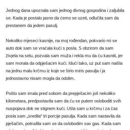
Jednog dana upoznala sam jednog divnog gospodina i zaljubila
se. Kada je postalo jasno da ćemo se uzeti, odlučila sam da
prestanem da jedem pasulj.
Nekoliko mjeseci kasnije, na moj rođendan, pokvario mi se
auto dok sam se vraćala kući s posla. S obzirom da sam
živjela na selu, pozvala sam muža i rekla mu da ću kasniti, jer
sam morala da odpješacim kući. Idući tako, uz put sam naišla
na jednu malu krčmu iz koje se širio miris pasulja i ja
jednostavno nisam mogla da odolim.
Pošto sam imala pred sobom da prepješacim još nekoliko
kilometara, predpostavila sam da ću se putem osloboditi svih
nuspojava dok ne stignem kući. Ušla sam u krčmu i za čas
posla sam „sredila“ tri porcije pasulja. Kada sam nastavila da
pješačim, potrudila sam se da oslobodim sav gas. Kada sam