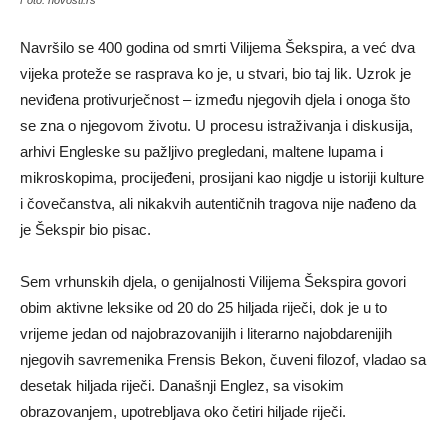
Foto: novosti.rs
Navršilo se 400 godina od smrti Vilijema Šekspira, a već dva
vijeka proteže se rasprava ko je, u stvari, bio taj lik. Uzrok je
neviđena protivurječnost – između njegovih djela i onoga što
se zna o njegovom životu. U procesu istraživanja i diskusija,
arhivi Engleske su pažljivo pregledani, maltene lupama i
mikroskopima, procijeđeni, prosijani kao nigdje u istoriji kulture
i čovečanstva, ali nikakvih autentičnih tragova nije nađeno da
je Šekspir bio pisac.
Sem vrhunskih djela, o genijalnosti Vilijema Šekspira govori
obim aktivne leksike od 20 do 25 hiljada riječi, dok je u to
vrijeme jedan od najobrazovanijih i literarno najobdarenijih
njegovih savremenika Frensis Bekon, čuveni filozof, vladao sa
desetak hiljada riječi. Današnji Englez, sa visokim
obrazovanjem, upotrebljava oko četiri hiljade riječi.