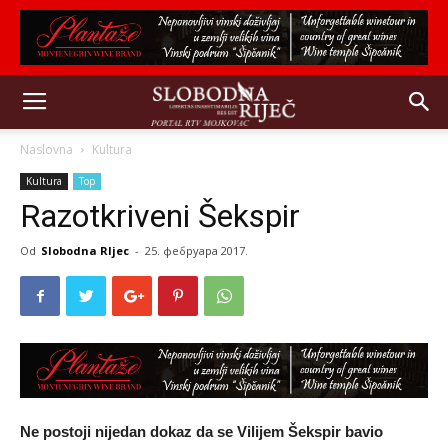
Naslovna
Kultura
Kultura
Top
Razotkriveni Šekspir
Od
Slobodna RIjec
-
25. фебруара 2017.
Ne postoji nijedan dokaz da se Vilijem Šekspir bavio