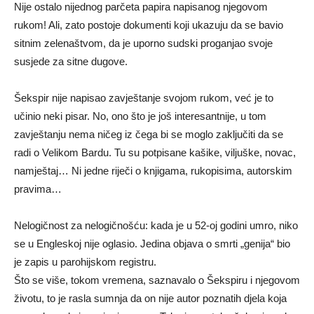
Nije ostalo nijednog parčeta papira napisanog njegovom
rukom! Ali, zato postoje dokumenti koji ukazuju da se bavio
sitnim zelenaštvom, da je uporno sudski proganjao svoje
susjede za sitne dugove.
Šekspir nije napisao zavještanje svojom rukom, već je to
učinio neki pisar. No, ono što je još interesantnije, u tom
zavještanju nema ničeg iz čega bi se moglo zaključiti da se
radi o Velikom Bardu. Tu su potpisane kašike, viljuške, novac,
namještaj… Ni jedne riječi o knjigama, rukopisima, autorskim
pravima…
Nelogičnost za nelogičnošću: kada je u 52-oj godini umro, niko
se u Engleskoj nije oglasio. Jedina objava o smrti „genija“ bio
je zapis u parohijskom registru.
Što se više, tokom vremena, saznavalo o Šekspiru i njegovom
životu, to je rasla sumnja da on nije autor poznatih djela koja