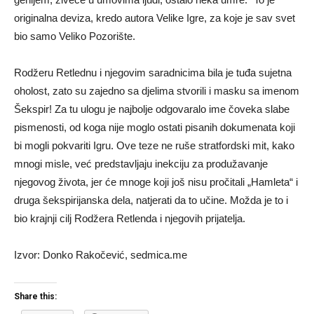
originalna deviza, kredo autora Velike Igre, za koje je sav svet
bio samo Veliko Pozorište.
Rodžeru Retlednu i njegovim saradnicima bila je tuđa sujetna
oholost, zato su zajedno sa djelima stvorili i masku sa imenom
Šekspir! Za tu ulogu je najbolje odgovaralo ime čoveka slabe
pismenosti, od koga nije moglo ostati pisanih dokumenata koji
bi mogli pokvariti Igru. Ove teze ne ruše stratfordski mit, kako
mnogi misle, već predstavljaju inekciju za produžavanje
njegovog života, jer će mnoge koji još nisu pročitali „Hamleta“ i
druga šekspirijanska dela, natjerati da to učine. Možda je to i
bio krajnji cilj Rodžera Retlenda i njegovih prijatelja.
Izvor: Donko Rakočević, sedmica.me
Share this: