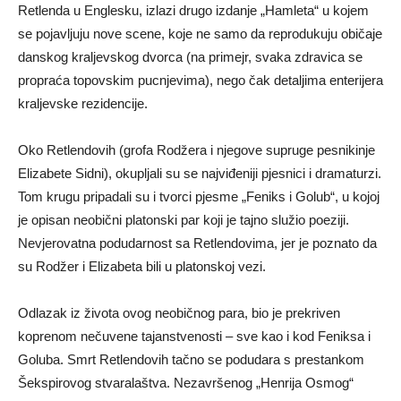
Retlenda u Englesku, izlazi drugo izdanje „Hamleta“ u kojem
se pojavljuju nove scene, koje ne samo da reprodukuju običaje
danskog kraljevskog dvorca (na primejr, svaka zdravica se
propraća topovskim pucnjevima), nego čak detaljima enterijera
kraljevske rezidencije.
Oko Retlendovih (grofa Rodžera i njegove supruge pesnikinje
Elizabete Sidni), okupljali su se najviđeniji pjesnici i dramaturzi.
Tom krugu pripadali su i tvorci pjesme „Feniks i Golub“, u kojoj
je opisan neobični platonski par koji je tajno služio poeziji.
Nevjerovatna podudarnost sa Retlendovima, jer je poznato da
su Rodžer i Elizabeta bili u platonskoj vezi.
Odlazak iz života ovog neobičnog para, bio je prekriven
koprenom nečuvene tajanstvenosti – sve kao i kod Feniksa i
Goluba. Smrt Retlendovih tačno se podudara s prestankom
Šekspirovog stvaralaštva. Nezavršenog „Henrija Osmog“