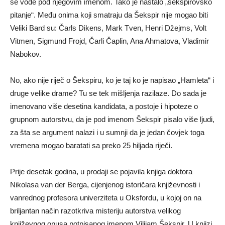
se vode pod njegovim imenom. Tako je nastalo „šekspirovsko
pitanje“. Među onima koji smatraju da Šekspir nije mogao biti
Veliki Bard su: Čarls Dikens, Mark Tven, Henri Džejms, Volt
Vitmen, Sigmund Frojd, Čarli Čaplin, Ana Ahmatova, Vladimir
Nabokov.
No, ako nije riječ o Šekspiru, ko je taj ko je napisao „Hamleta“ i
druge velike drame? Tu se tek mišljenja razilaze. Do sada je
imenovano više desetina kandidata, a postoje i hipoteze o
grupnom autorstvu, da je pod imenom Šekspir pisalo više ljudi,
za šta se argument nalazi i u sumnji da je jedan čovjek toga
vremena mogao baratati sa preko 25 hiljada riječi.
Prije desetak godina, u prodaji se pojavila knjiga doktora
Nikolasa van der Berga, cijenjenog istoričara književnosti i
vanrednog profesora univerziteta u Oksfordu, u kojoj on na
briljantan način razotkriva misteriju autorstva velikog
književnog opusa potpisanog imenom Vilijam Šekspir. U knjizi