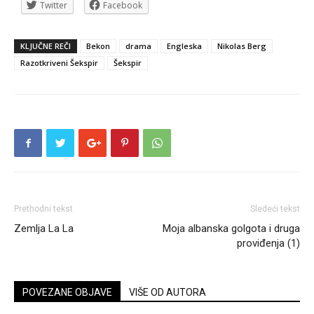
Twitter
Facebook
KLJUČNE REČI
Bekon
drama
Engleska
Nikolas Berg
Razotkriveni Šekspir
Šekspir
Prethodni tekst
Sledeći tekst
Zemlja La La
Moja albanska golgota i druga
proviđenja (1)
POVEZANE OBJAVE
VIŠE OD AUTORA