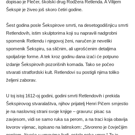
dopisao je Flečer, školski drug Rodžera Retlenda. A Vilijem
Šekspir je živeo još skoro četiri godine.
Šest godina posle Šekspirove smrti, na desetogodišnjicu smrti
Retlendovih, istim skulptorima koji su napravili nadgrobni
spomenik Retlendu i njegovoj ženi, naručen je neveliki
spomenik Šekspiru, sa sličnim, ali uprošćenim detaljima
spoljašnje forme. A tek kroz godinu dana izaći će potpuno
izdanje Šekspirovih pozorišnih komada. Tako se počeo
stvarati stratfordski kult. Retlendovi su postigli njima toliko
željeni zaborav.
U toj istoj 1612-oj godini, godini smrti Retlendovih i prekida
Šekspirovog stvaralaštva, njihov prijatelj Henri Pičem smjestio
je na naslovnoj strani svoje knjige – gravuru: pisac sa
zavjesom, vidi se samo ruka sa perom, a na traci koja obavija
lovorov vijenac, ispisano na latinskom: „Stvoreno je čovječijim
genijem, živeće u umovima ljudi, ostalo neka umre.“ To je