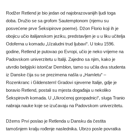
Rodžer Retlend je bio jedan od najobrazovanijih ljudi toga
doba. Družio se sa grofom Sautemptonom (njemu su
posvećene prve Šeksipirove poeme). Džon Florio koji ih je
obojicu učio italijanskom jeziku, predstavljen je u u liku učitelja
Odoferna u komadu „Uzaludni trud ljubavi“. U toku 1596.
godine, Retlend je putovao po Evropi, učio je neko vrijeme na
Padovskom univerzitetu u Italiji. Zajedno sa njim, kako je
utvrdio belgijski istoričar Demblon, tamo su učila dva studenta
iz Danske čija su se prezimena našla u „Hamletu“ –
Rozenkranc i Gildenstern! Gradovi sjeverne Italije, gdje je
boravio Retlend, postali su mjesta događaja u nekoliko
Šekspirovih komada. U „Ukroćenoj goropadnici“, sluga Tranio
nabraja nauke koje se izučavaju na Padovskom univerzitetu.
Džems Prvi poslao je Retlenda u Dansku da čestita
tamošnjem kralju rođenje naslednika. Ubrzo posle povratka