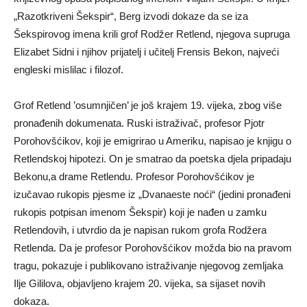
„Razotkriveni Šekspir“, Berg izvodi dokaze da se iza
Šekspirovog imena krili grof Rodžer Retlend, njegova supruga
Elizabet Sidni i njihov prijatelj i učitelj Frensis Bekon, najveći
engleski mislilac i filozof.
Grof Retlend ’osumnjičen’ je još krajem 19. vijeka, zbog više
pronađenih dokumenata. Ruski istraživač, profesor Pjotr
Porohovšćikov, koji je emigrirao u Ameriku, napisao je knjigu o
Retlendskoj hipotezi. On je smatrao da poetska djela pripadaju
Bekonu,a drame Retlendu. Profesor Porohovšćikov je
izučavao rukopis pjesme iz „Dvanaeste noći“ (jedini pronađeni
rukopis potpisan imenom Šekspir) koji je nađen u zamku
Retlendovih, i utvrdio da je napisan rukom grofa Rodžera
Retlenda. Da je profesor Porohovšćikov možda bio na pravom
tragu, pokazuje i publikovano istraživanje njegovog zemljaka
Ilje Gililova, objavljeno krajem 20. vijeka, sa sijaset novih
dokaza.