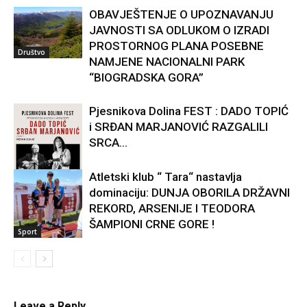
OBAVJEŠTENJE O UPOZNAVANJU
JAVNOSTI SA ODLUKOM O IZRADI
PROSTORNOG PLANA POSEBNE
Društvo
NAMJENE NACIONALNI PARK
“BIOGRADSKA GORA”
Pjesnikova Dolina FEST : DADO TOPIĆ
i SRĐAN MARJANOVIĆ RAZGALILI
SRCA...
Atletski klub “ Tara“ nastavlja
dominaciju: DUNJA OBORILA DRŽAVNI
Kultura
REKORD, ARSENIJE I TEODORA
ŠAMPIONI CRNE GORE !
Sport
Leave a Reply