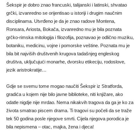
Šekspir je dobro znao francuski, talijanski i latinski, shvatao
grčki, izvanredno se orijentisao u istoriji i drugim naučnim
disciplinama. Utvrđeno je da je znao radove Montena,
Ronsara, Ariosta, Bokača, izvanredno mu je bila poznata
grčko-rimska mitologija i filozofija, poznavao je odlično muziku,
botaniku, medicinu, vojne i pomorske veštine. Poznata mu je
bila bit najviših društvenih krugova tadašnjeg engleskog
društva, uključujući monarhe, dvorsku etikeciju, rodoslove,
jezik aristrokratije…
Gdje se svemu tome mogao naučiti Šekspir iz Stratforda,
gradića u kojem nije bilo javne biblioteke, niti knjižare, ako
odatle nigdje nije mrdao. Nema nikakvih tragova da ga je ko za
života smatrao piscem drama. Ti tragovi su počeli da se traže
tek 50 godina posle njegove smrti. Cijela njegova porodica je
bila nepismena – otac, majka, žena i djeca!