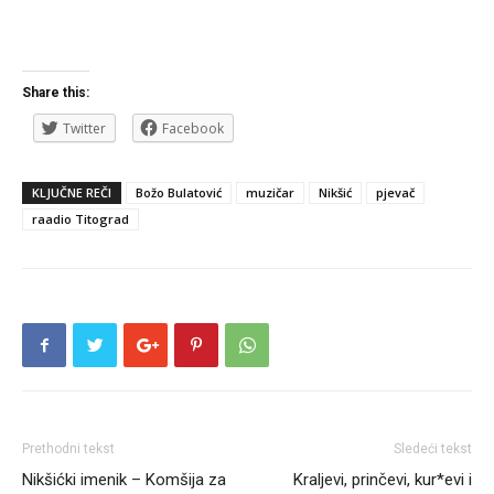
Share this:
Twitter
Facebook
KLJUČNE REČI
Božo Bulatović
muzičar
Nikšić
pjevač
raadio Titograd
Prethodni tekst
Sledeći tekst
Nikšićki imenik – Komšija za
Kraljevi, prinčevi, kur*evi i