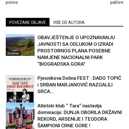
ponos
palčevi
POVEZANE OBJAVE
VIŠE OD AUTORA
OBAVJEŠTENJE O UPOZNAVANJU
JAVNOSTI SA ODLUKOM O IZRADI
PROSTORNOG PLANA POSEBNE
Društvo
NAMJENE NACIONALNI PARK
“BIOGRADSKA GORA”
Pjesnikova Dolina FEST : DADO TOPIĆ
i SRĐAN MARJANOVIĆ RAZGALILI
SRCA...
Atletski klub “ Tara“ nastavlja
dominaciju: DUNJA OBORILA DRŽAVNI
Kultura
REKORD, ARSENIJE I TEODORA
ŠAMPIONI CRNE GORE !
Sport