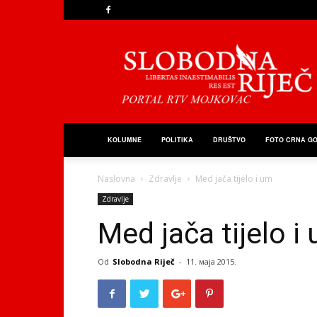
Slobodna
Riječ
KOLUMNE
POLITIKA
DRUŠTVO
FOTO CRNA G
Naslovna
Zdravlje
Med jača tijelo i um
Zdravlje
Med jača tijelo i
Od
Slobodna Riječ
-
11. маја 2015.