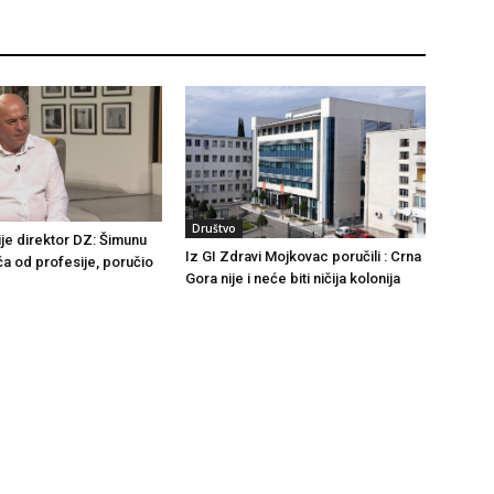
Društvo
ije direktor DZ: Šimunu
Iz GI Zdravi Mojkovac poručili : Crna
ča od profesije, poručio
Gora nije i neće biti ničija kolonija