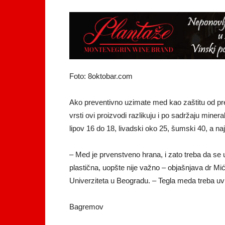
Foto: 8oktobar.com
Ako preventivno uzimate med kao zaštitu od preh
vrsti ovi proizvodi razlikuju i po sadržaju mi
lipov 16 do 18, livadski oko 25, šumski 40, a na
– Med je prvenstveno hrana, i zato treba da se 
plastična, uopšte nije važno – objašnjava dr Mi
Univerziteta u Beogradu. – Tegla meda treba uvij
Bagremov