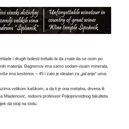
lade i drugih bolesti trebalo bi da znate da se osim po
neralnih materija. Bagremov ima samo sedam-osam minerala,
jviše ima kestenov – 45 i zato je idealan za „jačanje“ uma.
uzima velikom kašikom, a da li je ona metalna, drvena ili
ća Mladenović, redovni profeseor Poljoprivrednog fakulteta
ek da stoji na stolu.