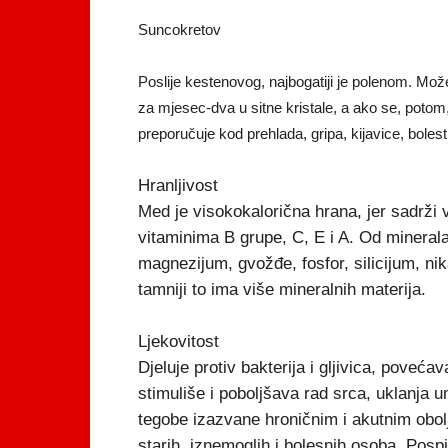
Suncokretov
Poslije kestenovog, najbogatiji je polenom. Mož
za mjesec-dva u sitne kristale, a ako se, potom
preporučuje kod prehlada, gripa, kijavice, bolest
Hranljivost
Med je visokokalorična hrana, jer sadrži 
vitaminima B grupe, C, E i A. Od minerala 
magnezijum, gvožđe, fosfor, silicijum, nik
tamniji to ima više mineralnih materija.
Ljekovitost
Djeluje protiv bakterija i gljivica, poveća
stimuliše i poboljšava rad srca, uklanja 
tegobe izazvane hroničnim i akutnim obol
starih, iznemoglih i bolesnih osoba. Posp