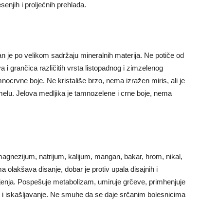
senjih i proljećnih prehlada.
n je po velikom sadržaju mineralnih materija. Ne potiče od
a i grančica različitih vrsta listopadnog i zimzelenog
mnocrvne boje. Ne kristališe brzo, nema izražen miris, ali je
melu. Jelova medljika je tamnozelene i crne boje, nema
 magnezijum, natrijum, kalijum, mangan, bakar, hrom, nikal,
ma olakšava disanje, dobar je protiv upala disajnih i
ljenja. Pospešuje metabolizam, umiruje grčeve, primhenjuje
e i iskašljavanje. Ne smuhe da se daje srčanim bolesnicima