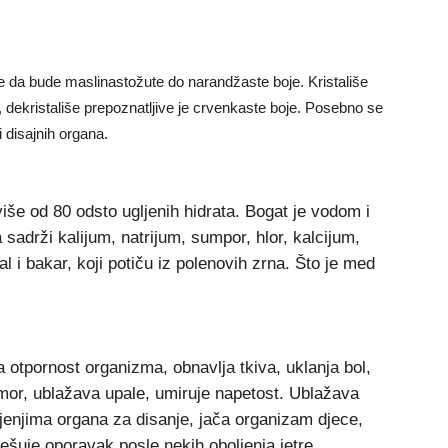
e da bude maslinastožute do narandžaste boje. Kristališe
, dekristališe prepoznatljive je crvenkaste boje. Posebno se
i disajnih organa.
više od 80 odsto ugljenih hidrata. Bogat je vodom i
sadrži kalijum, natrijum, sumpor, hlor, kalcijum,
al i bakar, koji potiču iz polenovih zrna. Što je med
va otpornost organizma, obnavlja tkiva, uklanja bol,
umor, ublažava upale, umiruje napetost. Ublažava
jenjima organa za disanje, jača organizam djece,
ješuje oporavak posle nekih oboljenja jetre,