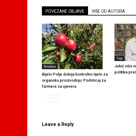
POVEZANE OBJAVE
VIŠE OD AUTORA
Top
Jokić više n
Društvo
politika pre
Bijelo Polje dobija kontrolno tijelo za
organsku proizvodnju: Podsticaj za
farmere sa sjevera
Leave a Reply