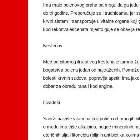
Ima malo polenovog praha pa mogu da ga jedu i a
do tri godine. Preporučuje se i trudnicama, jer s
krvni sistem i transportuje u vitalne organe koji
kod rekonvalescenata mjesto gdje se obavlja rege
Kestenov
Med od pitomog ili jestivog kestena je tamno žut
bogatstva polena jedan od najtraženih. Pomaže k
bolesti krvnih sudova, popravlja apetit. Ima jak
dobar za obradu rana i kod angine.
Livadski
Sadrži najviše vitamina koji potiču od mnogih bi
u medu ima više alkaloida, negde mineralnih mat
eteričnih ulja i fitoncida (biljnih antibiotika ko