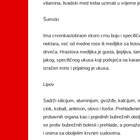
vitamina, livadski med treba uzimati u vrijeme je
Šumski
Ima crvenkastobraon skoro crnu boju i specifiča
nektara, već od medne rose ili medljike sa listov
drveća. Hrastova medljika je gusta, ljepljiva, ta
jakog, specifičnog ukusa koji podsjeća na kara
izražen miris i prijatnog je ukusa.
Lipov
Sadrži silicijum, aluminijum, gvožđe, kalcijum,
cink, kobalt, antimon, olovo i fosfor. Prehlađeni
probavnih organa kao i pojedinih bubrežnih obo
se protiv bubrežnih bolesti i prehlade, a pomaž
i onima sa oboljelim krvnim sudovima.