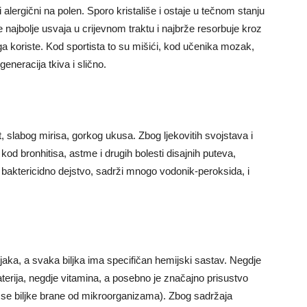
lergični na polen. Sporo kristališe i ostaje u tečnom stanju
e najbolje usvaja u crijevnom traktu i najbrže resorbuje kroz
 ga koriste. Kod sportista to su mišići, kod učenika mozak,
neracija tkiva i slično.
, slabog mirisa, gorkog ukusa. Zbog ljekovitih svojstava i
od bronhitisa, astme i drugih bolesti disajnih puteva,
o baktericidno dejstvo, sadrži mnogo vodonik-peroksida, i
ljaka, a svaka biljka ima specifičan hemijski sastav. Negdje
erija, negdje vitamina, a posebno je značajno prisustvo
jima se biljke brane od mikroorganizama). Zbog sadržaja