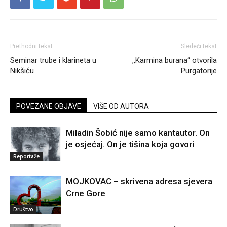
Prethodni tekst
Sledeći tekst
Seminar trube i klarineta u
,,Karmina burana“ otvorila
Nikšiću
Purgatorije
POVEZANE OBJAVE
VIŠE OD AUTORA
Miladin Šobić nije samo kantautor. On
je osjećaj. On je tišina koja govori
Reportaže
MOJKOVAC – skrivena adresa sjevera
Crne Gore
Društvo