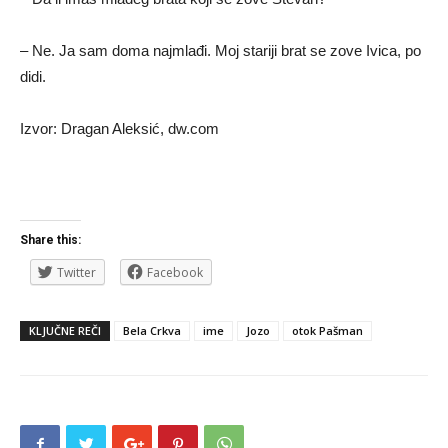
– Ne. Ja sam doma najmlađi. Moj stariji brat se zove Ivica, po
didi.
Izvor: Dragan Aleksić, dw.com
Share this:
Twitter
Facebook
KLJUČNE REČI
Bela Crkva
ime
Jozo
otok Pašman