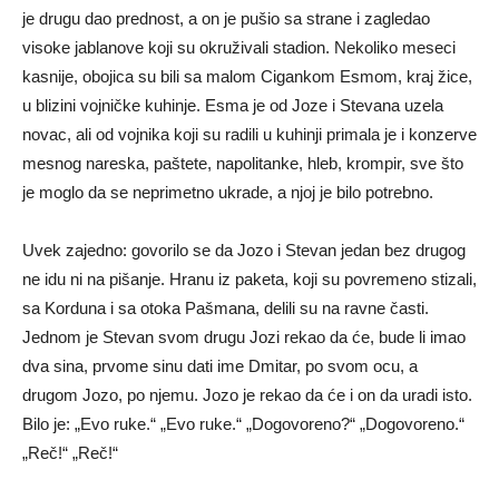
je drugu dao prednost, a on je pušio sa strane i zagledao
visoke jablanove koji su okruživali stadion. Nekoliko meseci
kasnije, obojica su bili sa malom Cigankom Esmom, kraj žice,
u blizini vojničke kuhinje. Esma je od Joze i Stevana uzela
novac, ali od vojnika koji su radili u kuhinji primala je i konzerve
mesnog nareska, paštete, napolitanke, hleb, krompir, sve što
je moglo da se neprimetno ukrade, a njoj je bilo potrebno.
Uvek zajedno: govorilo se da Jozo i Stevan jedan bez drugog
ne idu ni na pišanje. Hranu iz paketa, koji su povremeno stizali,
sa Korduna i sa otoka Pašmana, delili su na ravne časti.
Jednom je Stevan svom drugu Jozi rekao da će, bude li imao
dva sina, prvome sinu dati ime Dmitar, po svom ocu, a
drugom Jozo, po njemu. Jozo je rekao da će i on da uradi isto.
Bilo je: „Evo ruke.“ „Evo ruke.“ „Dogovoreno?“ „Dogovoreno.“
„Reč!“ „Reč!“