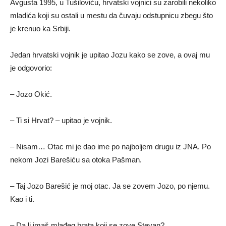
Avgusta 1995, u Tušiloviću, hrvatski vojnici su zarobili nekoliko
mladića koji su ostali u mestu da čuvaju odstupnicu zbegu što
je krenuo ka Srbiji.
Jedan hrvatski vojnik je upitao Jozu kako se zove, a ovaj mu
je odgovorio:
– Jozo Okić.
– Ti si Hrvat? – upitao je vojnik.
– Nisam… Otac mi je dao ime po najboljem drugu iz JNA. Po
nekom Jozi Barešiću sa otoka Pašman.
– Taj Jozo Barešić je moj otac. Ja se zovem Jozo, po njemu.
Kao i ti.
– Da li imaš mlađeg brata koji se zove Stevan?