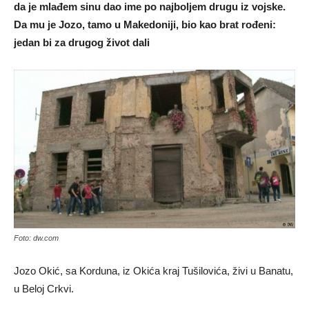
da je mlađem sinu dao ime po najboljem drugu iz vojske.
Da mu je Jozo, tamo u Makedoniji, bio kao brat rođeni:
jedan bi za drugog život dali
Foto: dw.com
Jozo Okić, sa Korduna, iz Okića kraj Tušilovića, živi u Banatu,
u Beloj Crkvi.