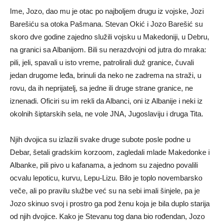
Ime, Jozo, dao mu je otac po najboljem drugu iz vojske, Jozi
Barešiću sa otoka Pašmana. Stevan Okić i Jozo Barešić su
skoro dve godine zajedno služili vojsku u Makedoniji, u Debru,
na granici sa Albanijom. Bili su nerazdvojni od jutra do mraka:
pili, jeli, spavali u isto vreme, patrolirali duž granice, čuvali
jedan drugome leđa, brinuli da neko ne zadrema na straži, u
rovu, da ih neprijatelj, sa jedne ili druge strane granice, ne
iznenadi. Oficiri su im rekli da Albanci, oni iz Albanije i neki iz
okolnih šiptarskih sela, ne vole JNA, Jugoslaviju i druga Tita.
Njih dvojica su izlazili svake druge subote posle podne u
Debar, šetali gradskim korzoom, zagledali mlade Makedonke i
Albanke, pili pivo u kafanama, a jednom su zajedno povalili
ocvalu lepoticu, kurvu, Lepu-Lizu. Bilo je toplo novembarsko
veče, ali po pravilu službe već su na sebi imali šinjele, pa je
Jozo skinuo svoj i prostro ga pod ženu koja je bila duplo starija
od njih dvojice. Kako je Stevanu tog dana bio rođendan, Jozo