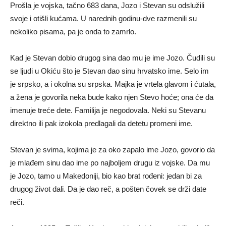
Prošla je vojska, tačno 683 dana, Jozo i Stevan su odslužili
svoje i otišli kućama. U narednih godinu-dve razmenili su
nekoliko pisama, pa je onda to zamrlo.
Kad je Stevan dobio drugog sina dao mu je ime Jozo. Čudili su
se ljudi u Okiću što je Stevan dao sinu hrvatsko ime. Selo im
je srpsko, a i okolna su srpska. Majka je vrtela glavom i ćutala,
a žena je govorila neka bude kako njen Stevo hoće; ona će da
imenuje treće dete. Familija je negodovala. Neki su Stevanu
direktno ili pak izokola predlagali da detetu promeni ime.
Stevan je svima, kojima je za oko zapalo ime Jozo, govorio da
je mlađem sinu dao ime po najboljem drugu iz vojske. Da mu
je Jozo, tamo u Makedoniji, bio kao brat rođeni: jedan bi za
drugog život dali. Da je dao reč, a pošten čovek se drži date
reči.