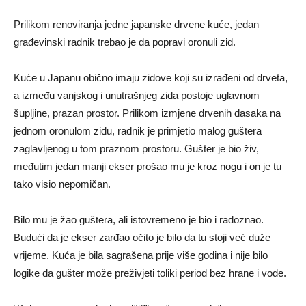
Prilikom renoviranja jedne japanske drvene kuće, jedan
građevinski radnik trebao je da popravi oronuli zid.
Kuće u Japanu obično imaju zidove koji su izrađeni od drveta,
a između vanjskog i unutrašnjeg zida postoje uglavnom
šupljine, prazan prostor. Prilikom izmjene drvenih dasaka na
jednom oronulom zidu, radnik je primjetio malog guštera
zaglavljenog u tom praznom prostoru. Gušter je bio živ,
međutim jedan manji ekser prošao mu je kroz nogu i on je tu
tako visio nepomičan.
Bilo mu je žao guštera, ali istovremeno je bio i radoznao.
Budući da je ekser zarđao očito je bilo da tu stoji već duže
vrijeme. Kuća je bila sagrašena prije više godina i nije bilo
logike da gušter može preživjeti toliki period bez hrane i vode.