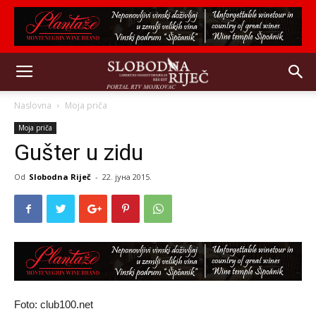
Naslovna
Moja priča
Moja priča
Gušter u zidu
Od
Slobodna Riječ
-
22. јуна 2015.
Foto: club100.net