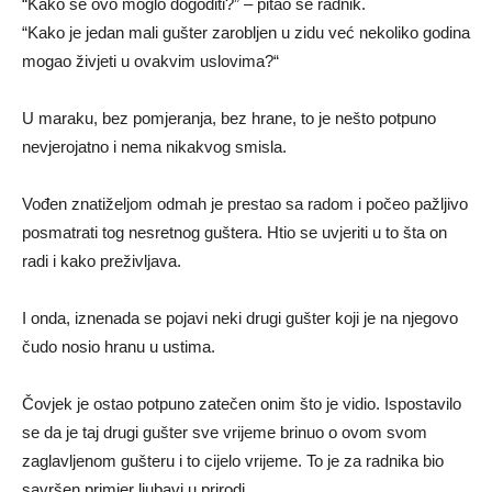
“Kako se ovo moglo dogoditi?” – pitao se radnik.
“Kako je jedan mali gušter zarobljen u zidu već nekoliko godina
mogao živjeti u ovakvim uslovima?“
U maraku, bez pomjeranja, bez hrane, to je nešto potpuno
nevjerojatno i nema nikakvog smisla.
Vođen znatiželjom odmah je prestao sa radom i počeo pažljivo
posmatrati tog nesretnog guštera. Htio se uvjeriti u to šta on
radi i kako preživljava.
I onda, iznenada se pojavi neki drugi gušter koji je na njegovo
čudo nosio hranu u ustima.
Čovjek je ostao potpuno zatečen onim što je vidio. Ispostavilo
se da je taj drugi gušter sve vrijeme brinuo o ovom svom
zaglavljenom gušteru i to cijelo vrijeme. To je za radnika bio
savršen primjer ljubavi u prirodi.