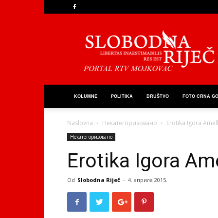
Slobodna
Riječ
KOLUMNE
POLITIKA
DRUŠTVO
FOTO CRNA G
Naslovna
Некатегоризовано
Erotika Igora Amel
Некатегоризовано
Erotika Igora Am
Od
Slobodna Riječ
-
4. априла 2015.