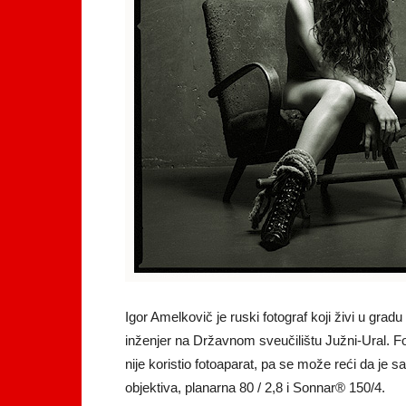
Igor Amelkovič je ruski fotograf koji živi u gradu
inženjer na Državnom sveučilištu Južni-Ural. Fot
nije koristio fotoaparat, pa se može reći da 
objektiva, planarna 80 / 2,8 i Sonnar® 150/4.