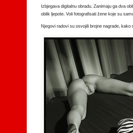
Izbjegava digitalnu obradu. Zanimaju ga dva oblik
oblik ljepote. Voli fotografisati žene koje su sam
Njegovi radovi su osvojili brojne nagrade, kak