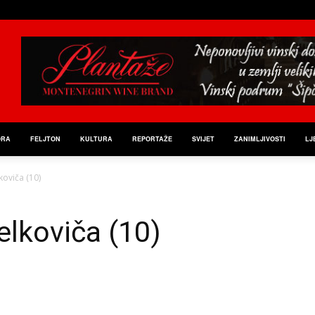
ORA
FELJTON
KULTURA
REPORTAŽE
SVIJET
ZANIMLJIVOSTI
LJ
koviča (10)
elkoviča (10)