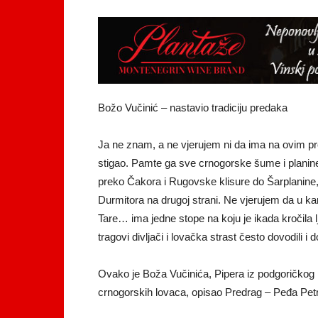
Božo Vučinić – nastavio tradiciju predaka
Ja ne znam, a ne vjerujem ni da ima na ovim pro
stigao. Pamte ga sve crnogorske šume i planine,
preko Čakora i Rugovske klisure do Šarplanine, 
Durmitora na drugoj strani. Ne vjerujem da u k
Tare… ima jedne stope na koju je ikada kročila l
tragovi divljači i lovačka strast često dovodili i
Ovako je Boža Vučinića, Pipera iz podgoričkog nas
crnogorskih lovaca, opisao Predrag – Peđa Petrov