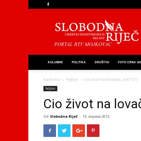
Slobodna
Riječ
KOLUMNE
POLITIKA
DRUŠTVO
FOTO CRNA G
Naslovna
Feljton
Cio život na lovačkoj „čeki“ (1)
Feljton
Cio život na lovač
Od
Slobodna Riječ
-
13. априла 2015.