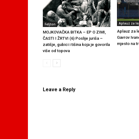
Aplauz za l
Feljton
Aplauz za l
MOJKOVAČKA BITKA – EP O ZIMI,
Gavrov Ivan
ČASTI I ŽRTVI (6) Poslije juriša –
mjesto na tr
zatišje, gubici i tišina koja je govorila
više od topova
Leave a Reply