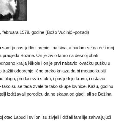
, februara 1978. godine (Božo Vučinić -pozadi)
u sam ja naslijedio i prenio i na sina, a nadam se da će i moj
a pradjeda Božine. On je živio tamo na desnoj obali
nosno kralja Nikole i on je prvi nabavio lovačku pušku u
o tražiti odobrenje lično preko knjaza da bi mogao kupiti
o blago, prodao svu stoku, i posljednju kravu, i ostavio
– tako su se tada zvale te tako skupe lovnice. Kažu, godinu
telji izdržavali porodicu da ne skapa od gladi, ali se Božina,
j otac Labud i svi oni su živjeli i držali familije zahvaljujući