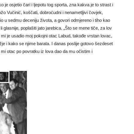
 je osjetio čari i ljepotu tog sporta, zna kakva je to strast i
žo Vučinić, koščati, dobroćudni i nenametljivi čovjek,
o u sedmu deceniju života, a govori odmjereno i tiho kao
li glasnije, poplašiti jato jarebica. „Što se mene tiče, za lov
i je usadio moj pokojni otac Labud, takođe vrstan lovac,
žje i kako se njime barata. I danas poslije gotovo šezdeset
mi otac po povratku iz lova dao da mu očistim i