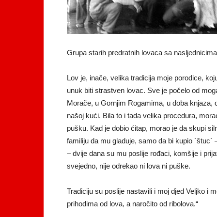
Grupa starih predratnih lovaca sa nasljednicima
Lov je, inače, velika tradicija moje porodice, koj
unuk biti strastven lovac. Sve je počelo od mog
Morače, u Gornjim Rogamima, u doba knjaza, od
našoj kući. Bila to i tada velika procedura, mora
pušku. Kad je dobio ćitap, morao je da skupi siln
familiju da mu gladuje, samo da bi kupio `štuc` 
– dvije dana su mu poslije rođaci, komšije i prija
svejedno, nije odrekao ni lova ni puške.
Tradiciju su poslije nastavili i moj djed Veljko i mo
prihodima od lova, a naročito od ribolova.“