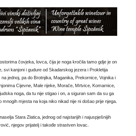
storima čovjeka, lovca, čija je noga kročila tamo gdje je on
 svi kanjoni i gudure od Skadarskog jezera i Prokletija
na jednoj, pa do Brotnjika, Maganika, Prekornice, Vojnika i
anjonima Cijevne, Male rijeke, Morače, Mrtvice, Komarnice,
judska noga, da tu nije stigao i on, a siguran sam da su ga
 do mnogih mjesta na koja niko nikad nije ni došao prije njega.
elja Stara Zlatica, jednog od najstarijih i najuspješnijih
ić, njegov prijatelj i takođe strastven lovac.