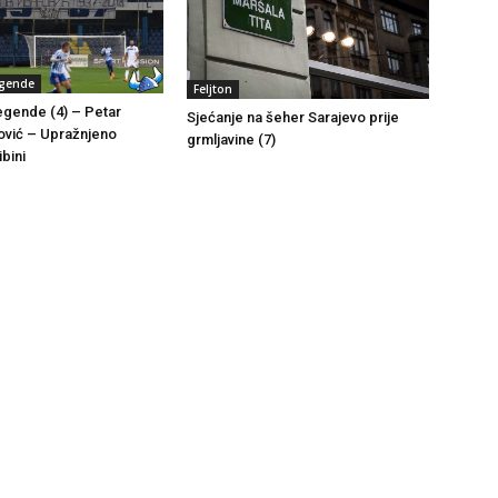
egende
Feljton
egende (4) – Petar
Sjećanje na šeher Sarajevo prije
ović – Upražnjeno
grmljavine (7)
ibini