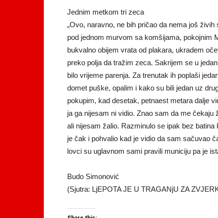
Jednim metkom tri zeca
„Ovo, naravno, ne bih pričao da nema još živih s
pod jednom murvom sa komšijama, pokojnim M
bukvalno obijem vrata od plakara, ukradem očev
preko polja da tražim zeca. Sakrijem se u jedan 
bilo vrijeme parenja. Za trenutak ih poplaši je
domet puške, opalim i kako su bili jedan uz dr
pokupim, kad desetak, petnaest metara dalje vi
ja ga nijesam ni vidio. Znao sam da me čekaju 
ali nijesam žalio. Razminulo se ipak bez batina
je čak i pohvalio kad je vidio da sam sačuvao č
lovci su uglavnom sami pravili municiju pa je ist
Budo Simonović
(Sjutra: LjEPOTA JE U TRAGANjU ZA ZVJE