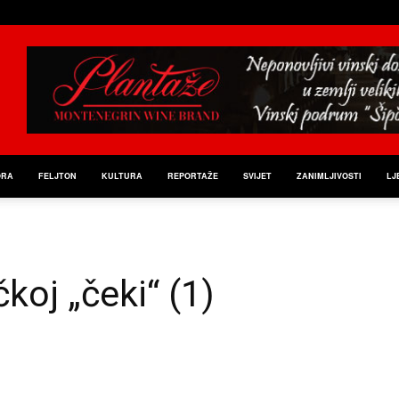
ORA
FELJTON
KULTURA
REPORTAŽE
SVIJET
ZANIMLJIVOSTI
LJ
koj „čeki“ (1)