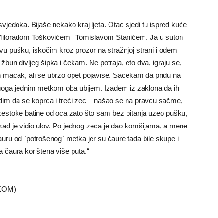
vjedoka. Bijaše nekako kraj ljeta. Otac sjedi tu ispred kuće
iloradom Toškovićem i Tomislavom Stanićem. Ja u suton
u pušku, iskočim kroz prozor na stražnjoj strani i odem
žbun divljeg šipka i čekam. Ne potraja, eto dva, igraju se,
dan mačak, ali se ubrzo opet pojaviše. Sačekam da priđu na
ugoga jednim metkom oba ubijem. Izađem iz zaklona da ih
dim da se koprca i treći zec – našao se na pravcu sačme,
žestoke batine od oca zato što sam bez pitanja uzeo pušku,
 kad je vidio ulov. Po jednog zeca je dao komšijama, a mene
auru od `potrošenog` metka jer su čaure tada bile skupe i
a čaura korištena više puta.“
RKOM)