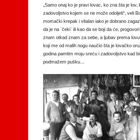
„Samo onaj ko je pravi lovac, ko zna šta je lov, ko
zadovoljstvo kojem se ne može odoljeti“, veli Bo
momački krepak i vitalan iako je dobrano zagazi
da je na `čeki` ili kao da se boji da će, progovori 
znam otkad znam za sebe, a ljubav prema lovu m
koji me od malih nogu naučio šta je lovačko oru
godina pamtim moju sreću i zadovoljstvo kad bi 
podmažem pušku…