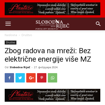
Naslovna
Društvo
Društvo
Zbog radova na mreži: Bez
električne energije više MZ
Od
Slobodna Riječ
-
27. фебруара 2024.