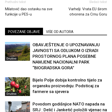
Prethodni tekst
Sledeći tekst
Milatović dao ostavku na sve
Varhelji: Vrata EU širom
funkcije u PES-u
otvorena za Crnu Goru
POVEZANE OBJAVE
VIŠE OD AUTORA
OBAVJEŠTENJE O UPOZNAVANJU
JAVNOSTI SA ODLUKOM O IZRADI
PROSTORNOG PLANA POSEBNE
Društvo
NAMJENE NACIONALNI PARK
“BIOGRADSKA GORA”
Bijelo Polje dobija kontrolno tijelo za
organsku proizvodnju: Podsticaj za
farmere sa sjevera
Društvo
Povodom godišnjice NATO napada na
SRJ : Delić i Janketić položili vijenac na