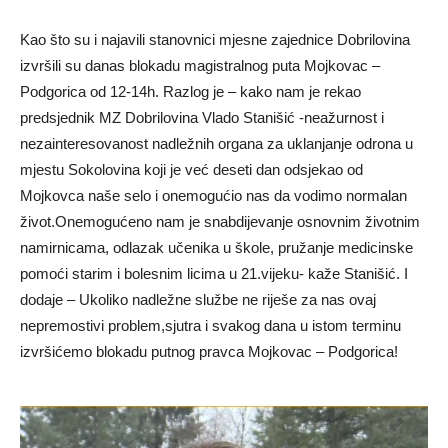
Kao što su i najavili stanovnici mjesne zajednice Dobrilovina
izvršili su danas blokadu magistralnog puta Mojkovac –
Podgorica od 12-14h. Razlog je – kako nam je rekao
predsjednik MZ Dobrilovina Vlado Stanišić -neažurnost i
nezainteresovanost nadležnih organa za uklanjanje odrona u
mjestu Sokolovina koji je već deseti dan odsjekao od
Mojkovca naše selo i onemogućio nas da vodimo normalan
život.Onemogućeno nam je snabdijevanje osnovnim životnim
namirnicama, odlazak učenika u škole, pružanje medicinske
pomoći starim i bolesnim licima u 21.vijeku- kaže Stanišić. I
dodaje – Ukoliko nadležne službe ne riješe za nas ovaj
nepremostivi problem,sjutra i svakog dana u istom terminu
izvršićemo blokadu putnog pravca Mojkovac – Podgorica!