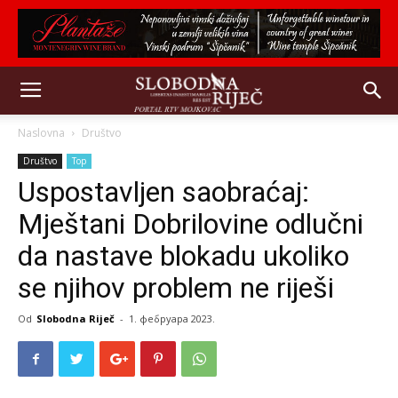
Naslovna
Društvo
Društvo
Top
Uspostavljen saobraćaj:
Mještani Dobrilovine odlučni
da nastave blokadu ukoliko
se njihov problem ne riješi
Od
Slobodna Riječ
-
1. фебруара 2023.