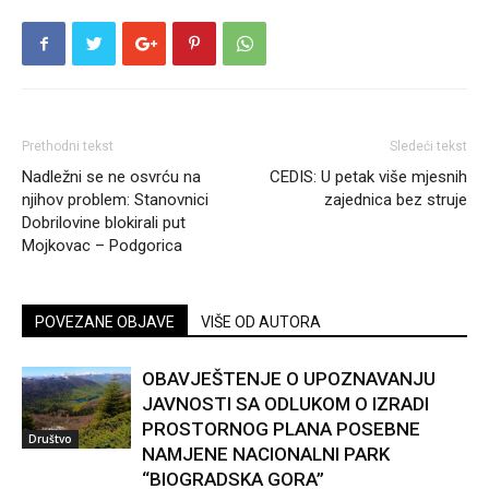
Prethodni tekst
Sledeći tekst
Nadležni se ne osvrću na
CEDIS: U petak više mjesnih
njihov problem: Stanovnici
zajednica bez struje
Dobrilovine blokirali put
Mojkovac – Podgorica
POVEZANE OBJAVE
VIŠE OD AUTORA
OBAVJEŠTENJE O UPOZNAVANJU
JAVNOSTI SA ODLUKOM O IZRADI
PROSTORNOG PLANA POSEBNE
Društvo
NAMJENE NACIONALNI PARK
“BIOGRADSKA GORA”