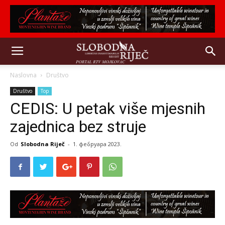
Naslovna
Društvo
Društvo
Top
CEDIS: U petak više mjesnih
zajednica bez struje
Od
Slobodna Riječ
-
1. фебруара 2023.