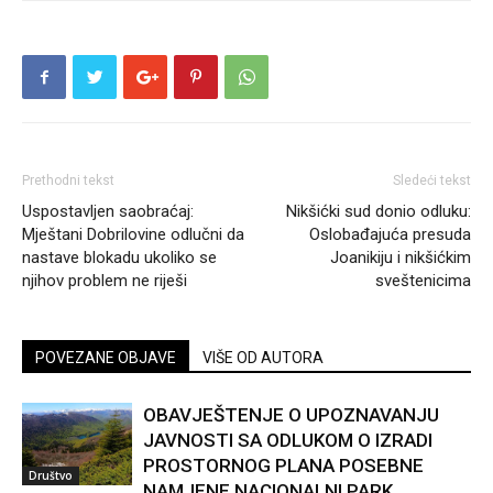
Prethodni tekst
Sledeći tekst
Uspostavljen saobraćaj:
Nikšićki sud donio odluku:
Mještani Dobrilovine odlučni da
Oslobađajuća presuda
nastave blokadu ukoliko se
Joanikiju i nikšićkim
njihov problem ne riješi
sveštenicima
POVEZANE OBJAVE
VIŠE OD AUTORA
OBAVJEŠTENJE O UPOZNAVANJU
JAVNOSTI SA ODLUKOM O IZRADI
PROSTORNOG PLANA POSEBNE
Društvo
NAMJENE NACIONALNI PARK