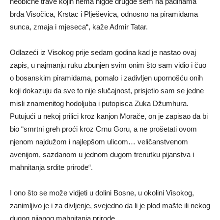
neobične trave kojih nema nigde drugde sem na padinama
brda Visočica, Krstac i Plješevica, odnosno na piramidama
sunca, zmaja i mjeseca“, kaže Admir Tatar.
Odlazeći iz Visokog prije sedam godina kad je nastao ovaj
zapis, u najmanju ruku zbunjen svim onim što sam vidio i čuo
o bosanskim piramidama, pomalo i zadivljen upornošću onih
koji dokazuju da sve to nije slučajnost, prisjetio sam se jedne
misli znamenitog hodoljuba i putopisca Zuka Džumhura.
Putujući u nekoj prilici kroz kanjon Morače, on je zapisao da bi
bio “smrtni greh proći kroz Crnu Goru, a ne prošetati ovom
njenom najdužom i najlepšom ulicom… veličanstvenom
avenijom, sazdanom u jednom dugom trenutku pijanstva i
mahnitanja srdite prirode“.
I ono što se može vidjeti u dolini Bosne, u okolini Visokog,
zanimljivo je i za divljenje, svejedno da li je plod mašte ili nekog
dugog pijanog mahnitanja prirode.