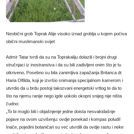
Neobični grob Toprak Alije visoko iznad groblja u kojem počiva
obični muslimanski svijet
Admir Tatar tvrdi da su na Toprakaliju dolazili i brojni drugi
stručnjaci iz inostranstva i da su bili zadivljeni onim što je tu
otkriveno. Posebno su bila zanimljiva zapažanja Britanca dr
Haria Olfilda, koji je izvršio snimanja specijalnom kamerom i
utvrdio da u brdu postoji takozvani energetski vrtlog te da to
što na njemu ranije nego igde uokolo okopni snijeg nije ništa
čudno:
„To bi moglo biti i objašnjenje jedne doista nesvakidašnje
pojave na ovom uzvišenju: ovdje ponekad i kompas poludi!
Inače, pojedini botaničari su već utvrdili da ovdje rastu i neke