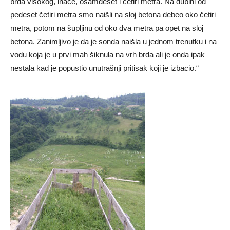
brda visokog, inače, osamdeset i četiri metra. Na dubini od
pedeset četiri metra smo naišli na sloj betona debeo oko četiri
metra, potom na šupljinu od oko dva metra pa opet na sloj
betona. Zanimljivo je da je sonda naišla u jednom trenutku i na
vodu koja je u prvi mah šiknula na vrh brda ali je onda ipak
nestala kad je popustio unutrašnji pritisak koji je izbacio.“