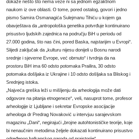
dokaže nešto što nema veze ni sa jednom egzaktnom
naukom iz ove oblasti. O tome, pored ostalog, govori i jedno
pismo Samira Osmanagića Sulejmanu Tihiću u kojem ga
obavještava da „antropološka genetika potvrđuje kontinuirano
prisustvo ljudskih zajednica na području BiH u periodu od
27.000 godina, što nas čini, pored Baska, najstarijim u Evropi“.
Slijedi zaključak da „kulturu nijesu donijeli u Bosnu narodi
srednje i sjeverne Evrope, već obrnuto“ i tvrdnja da na
prostoru BiH ima 60 odsto potomaka Prailira, 30 odsto
potomaka došljaka iz Ukrajine i 10 odsto došljaka sa Bliskog i
Srednjeg istoka.
„Najveća greška leži u mišljenju da arheologija može dati
odgovore na pitanja etnogeneze“, veli, nasuprot tome, profesor
arheologije iz Ljubljane i sekretar Evropske asocijacije
arheologa dr Predrag Novaković u intervjuu sarajevskom
magazinu „Dani“, negirajući „brojne autohtonističke teorije, koje
bi nenaučnim metodima željele dokazati kontinuirano prisustvo
određenog balkanskog naroda od praistorije“.