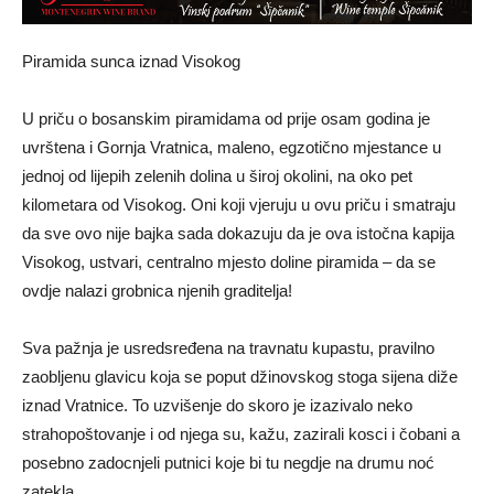
Piramida sunca iznad Visokog
U priču o bosanskim piramidama od prije osam godina je
uvrštena i Gornja Vratnica, maleno, egzotično mjestance u
jednoj od lijepih zelenih dolina u široj okolini, na oko pet
kilometara od Visokog. Oni koji vjeruju u ovu priču i smatraju
da sve ovo nije bajka sada dokazuju da je ova istočna kapija
Visokog, ustvari, centralno mjesto doline piramida – da se
ovdje nalazi grobnica njenih graditelja!
Sva pažnja je usredsređena na travnatu kupastu, pravilno
zaobljenu glavicu koja se poput džinovskog stoga sijena diže
iznad Vratnice. To uzvišenje do skoro je izazivalo neko
strahopoštovanje i od njega su, kažu, zazirali kosci i čobani a
posebno zadocnjeli putnici koje bi tu negdje na drumu noć
zatekla.