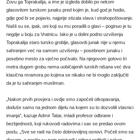
Zovu ga Toprakalija, a ime je izgleda dobilo po nekom
glasovitom turskom junaku pred kojim je, kud god je hodio,
gdje god bi se pojavio, najprije stizala slava i strahopoštovanje.
Našli su se, ipak, oni koji su mu poradili o glavi – poginuo je tu
negdje u boju za Vratnicu. Iako je u dolini podno uzvišenja
Toprakalija staro tursko groblje, glasoviti junak nije u njemu
sahranjen već na samom uzvišenju – posebnom junaku i
posebno mesto za vječno počivalo. Na njegovom gotovo tri
metra dugom grobu nema uobičajenih turskih nišana već dva
klasična mramora po kojima se nikako ne bi moglo zaključiti
da je tu sahranjen musliman.
„Nakon prvih provjera i ovdje smo započeli otkopavanja,
doduše samo na jednom dijelu na kojem su to dozvolili vlasnici
imanja“, kazuje Admir Tatar, mladi profesor odbrane i
bezbjednosti, koji rukovodi radovima i sav se predao ovom
poslu. „Sve se radi na čisto dobrovoljnoj osnovi. Počeli smo sa
djecom, a poslije su nam pristupili i njihovi roditelji i nakon