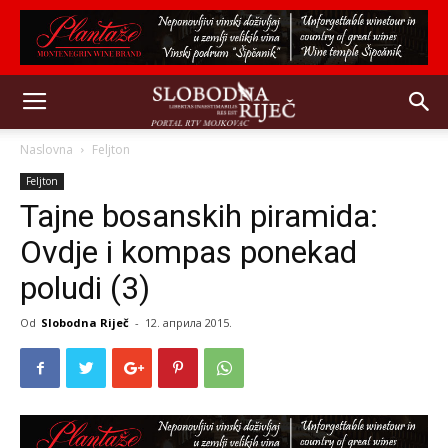
Naslovna
Feljton
Feljton
Tajne bosanskih piramida:
Ovdje i kompas ponekad
poludi (3)
Od
Slobodna Riječ
-
12. априла 2015.