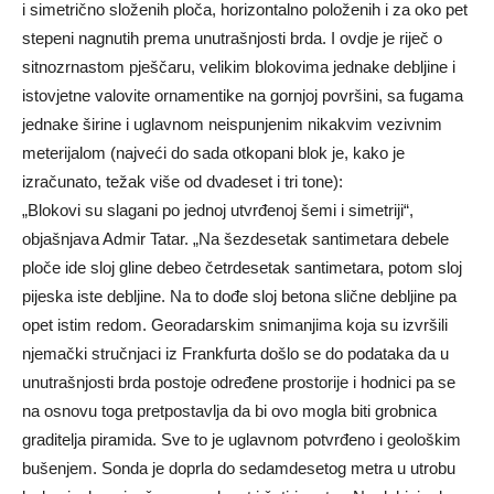
i simetrično složenih ploča, horizontalno položenih i za oko pet
stepeni nagnutih prema unutrašnjosti brda. I ovdje je riječ o
sitnozrnastom pješčaru, velikim blokovima jednake debljine i
istovjetne valovite ornamentike na gornjoj površini, sa fugama
jednake širine i uglavnom neispunjenim nikakvim vezivnim
meterijalom (najveći do sada otkopani blok je, kako je
izračunato, težak više od dvadeset i tri tone):
„Blokovi su slagani po jednoj utvrđenoj šemi i simetriji“,
objašnjava Admir Tatar. „Na šezdesetak santimetara debele
ploče ide sloj gline debeo četrdesetak santimetara, potom sloj
pijeska iste debljine. Na to dođe sloj betona slične debljine pa
opet istim redom. Georadarskim snimanjima koja su izvršili
njemački stručnjaci iz Frankfurta došlo se do podataka da u
unutrašnjosti brda postoje određene prostorije i hodnici pa se
na osnovu toga pretpostavlja da bi ovo mogla biti grobnica
graditelja piramida. Sve to je uglavnom potvrđeno i geološkim
bušenjem. Sonda je doprla do sedamdesetog metra u utrobu