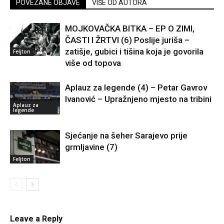
POVEZANE OBJAVE
VIŠE OD AUTORA
MOJKOVAČKA BITKA – EP O ZIMI,
ČASTI I ŽRTVI (6) Poslije juriša –
zatišje, gubici i tišina koja je govorila
Feljton
više od topova
Aplauz za legende (4) – Petar Gavrov
Ivanović – Upražnjeno mjesto na tribini
Aplauz za
legende
Sjećanje na šeher Sarajevo prije
grmljavine (7)
Feljton
Leave a Reply