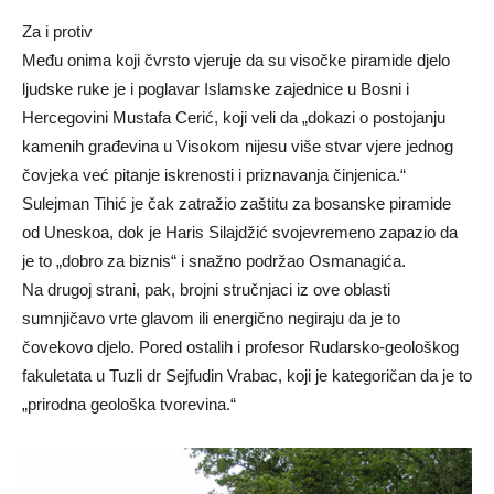
Za i protiv
Među onima koji čvrsto vjeruje da su visočke piramide djelo
ljudske ruke je i poglavar Islamske zajednice u Bosni i
Hercegovini Mustafa Cerić, koji veli da „dokazi o postojanju
kamenih građevina u Visokom nijesu više stvar vjere jednog
čovjeka već pitanje iskrenosti i priznavanja činjenica.“
Sulejman Tihić je čak zatražio zaštitu za bosanske piramide
od Uneskoa, dok je Haris Silajdžić svojevremeno zapazio da
je to „dobro za biznis“ i snažno podržao Osmanagića.
Na drugoj strani, pak, brojni stručnjaci iz ove oblasti
sumnjičavo vrte glavom ili energično negiraju da je to
čovekovo djelo. Pored ostalih i profesor Rudarsko-geološkog
fakuletata u Tuzli dr Sejfudin Vrabac, koji je kategoričan da je to
„prirodna geološka tvorevina.“