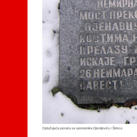
Optužujuća poruka sa spomenika Djordjeviću i Štimcu