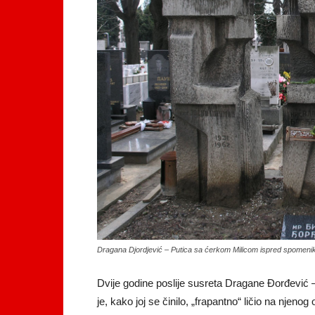
Dragana Djordjević – Putica sa ćerkom Milicom ispred spomenik
Dvije godine poslije susreta Dragane Đorđević 
je, kako joj se činilo, „frapantno“ ličio na njeno