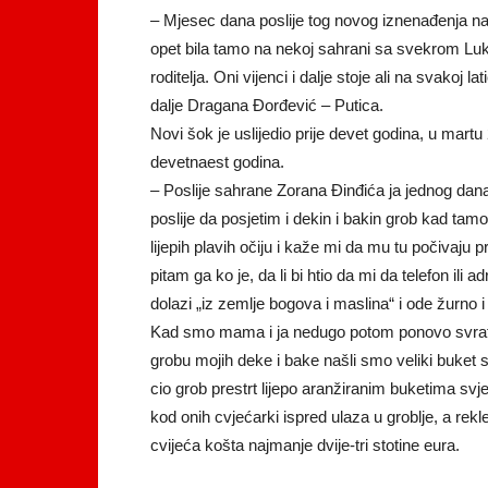
– Mjesec dana poslije tog novog iznenađenja na 
opet bila tamo na nekoj sahrani sa svekrom 
roditelja. Oni vijenci i dalje stoje ali na svakoj l
dalje Dragana Đorđević – Putica.
Novi šok je uslijedio prije devet godina, u martu
devetnaest godina.
– Poslije sahrane Zorana Đinđića ja jednog dana
poslije da posjetim i dekin i bakin grob kad tamo
lijepih plavih očiju i kaže mi da mu tu počivaju p
pitam ga ko je, da li bi htio da mi da telefon ili
dolazi „iz zemlje bogova i maslina“ i ode žurno
Kad smo mama i ja nedugo potom ponovo svratil
grobu mojih deke i bake našli smo veliki buket s
cio grob prestrt lijepo aranžiranim buketima svj
kod onih cvjećarki ispred ulaza u groblje, a re
cvijeća košta najmanje dvije-tri stotine eura.