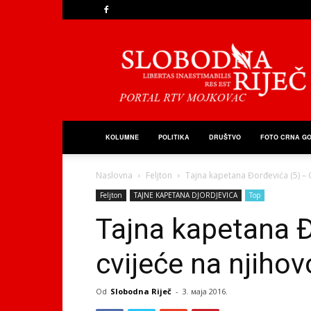
Slobodna
Riječ
KOLUMNE
POLITIKA
DRUŠTVO
FOTO CRNA G
Naslovna
Feljton
Tajna kapetana Đorđevića (5) –
Feljton
TAJNE KAPETANA DJORDJEVICA
Top
Tajna kapetana Đ
cvijeće na njiho
Od
Slobodna Riječ
-
3. маја 2016.