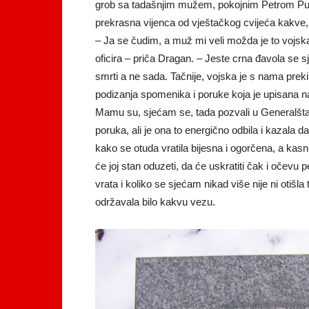
grob sa tadašnjim mužem, pokojnim Petrom Put
prekrasna vijenca od vještačkog cvijeća kakve, ka
– Ja se čudim, a muž mi veli možda je to vojska 
oficira – priča Dragan. – Jeste crna đavola se sjeti
smrti a ne sada. Tačnije, vojska je s nama pre
podizanja spomenika i poruke koja je upisana n
Mamu su, sjećam se, tada pozvali u Generalštab 
poruka, ali je ona to energično odbila i kazala d
kako se otuda vratila bijesna i ogorčena, a kasnij
će joj stan oduzeti, da će uskratiti čak i očevu 
vrata i koliko se sjećam nikad više nije ni otišl
održavala bilo kakvu vezu.