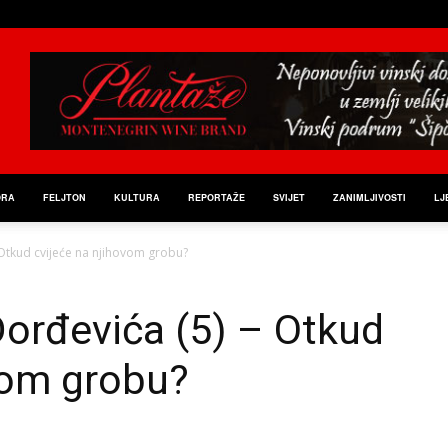
ORA
FELJTON
KULTURA
REPORTAŽE
SVIJET
ZANIMLJIVOSTI
LJ
 Otkud cvijeće na njihovom grobu?
orđevića (5) – Otkud
vom grobu?