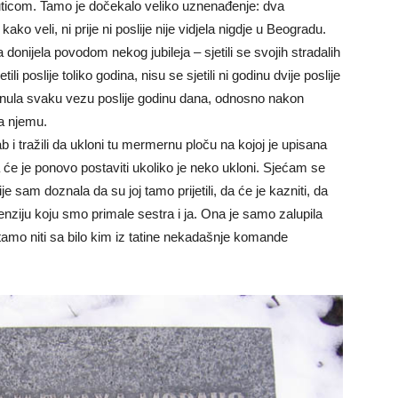
icom. Tamo je dočekalo veliko uznenađenje: dva
ko veli, ni prije ni poslije nije vidjela nigdje u Beogradu.
donijela povodom nekog jubileja – sjetili se svojih stradalih
li poslije toliko godina, nisu se sjetili ni godinu dvije poslije
kinula svaku vezu poslije godinu dana, odnosno nakon
a njemu.
i tražili da ukloni tu mermernu ploču na kojoj je upisana
a će je ponovo postaviti ukoliko je neko ukloni. Sjećam se
e sam doznala da su joj tamo prijetili, da će je kazniti, da
penziju koju smo primale sestra i ja. Ona je samo zalupila
a tamo niti sa bilo kim iz tatine nekadašnje komande