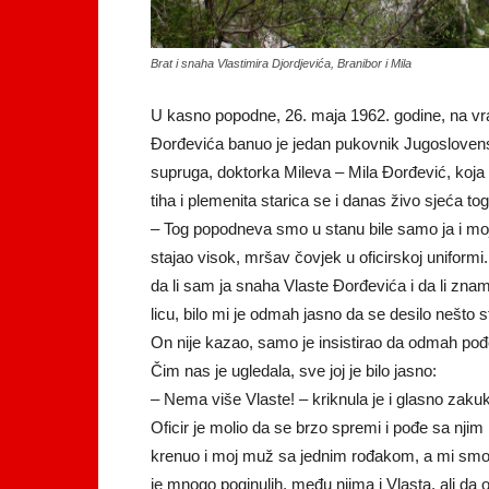
Brat i snaha Vlastimira Djordjevića, Branibor i Mila
U kasno popodne, 26. maja 1962. godine, na vra
Đorđevića banuo je jedan pukovnik Jugoslovens
supruga, doktorka Mileva – Mila Đorđević, koja 
tiha i plemenita starica se i danas živo sjeća to
– Tog popodneva smo u stanu bile samo ja i moj
stajao visok, mršav čovjek u oficirskoj uniformi
da li sam ja snaha Vlaste Đorđevića i da li zna
licu, bilo mi je odmah jasno da se desilo nešto
On nije kazao, samo je insistirao da odmah po
Čim nas je ugledala, sve joj je bilo jasno:
– Nema više Vlaste! – kriknula je i glasno zak
Oficir je molio da se brzo spremi i pođe sa njim
krenuo i moj muž sa jednim rođakom, a mi smo 
je mnogo poginulih, među njima i Vlasta, ali da o