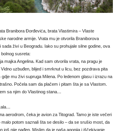
ta Branibora Đorđevića, brata Vlastimira – Vlaste
ke narodne armije. Vrata mu je otvorila Braniborova
i sada živi u Beogradu. Iako su prohujale silne godine, ova
g bolnog susreta:
a majka Angelina. Kad sam otvorila vrata, na pragu je
. Vidno uzbuđen, blijed i smrknut u licu, bez pozdrava pita
m gdje mu živi supruga Milena. Po ledenom glasu i izrazu na
 strašno. Počela sam da plačem i pitam šta je sa Vlastom.
đem sa njim do Vlastinog stana…
ukala…
 na aerodrom, čeka je avion za Titograd. Tamo je iste večeri
malo potom saznali šta se desilo – da se srušio most, da
n još nije nađen. Mislim da je naša agonija i iščekivanje