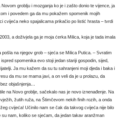
Novom groblju i mozganja ko je i zašto donio te vijence, ja
Lukom i povedem ga da mu pokažem spomenik mojih
atici cvijeća neko spajalicama prikačio po listić hrasta – tvrdi
 2003, a doživjela ga je moja ćerka Milica, koja je tada imala
 pošla na njegov grob – sjeća se Milica Putica. – Svratim
 ispred spomenika evo stoji jedan stariji gospodin, sijed,
rijatelji. Ja mu kažem da su tu sahranjeni moji djeda i baka i
 adresu da mu se mama javi, a on veli da je u prolazu, da
 i bez objašnjenja…
e na Novo groblje, sačekalo nas je novo iznenađenje. Na
vježih, žutih ruža, na Štimčevom nekih finih rozih, a onda
ežeg cvijeća! Učinilo nam se čak da takvog cvijeća nije bilo
kle su nam, koliko se sjećam, da jedan takav aranžman