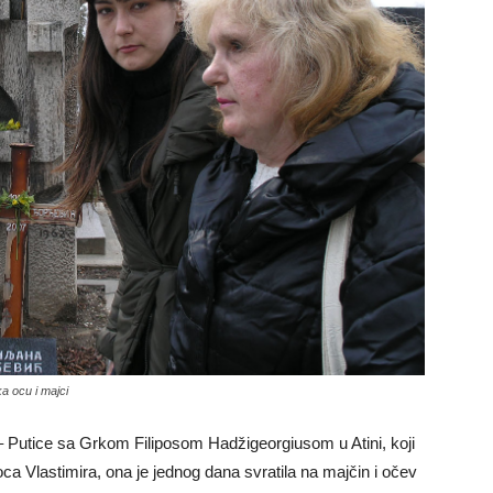
a ocu i majci
– Putice sa Grkom Filiposom Hadžigeorgiusom u Atini, koji
g oca Vlastimira, ona je jednog dana svratila na majčin i očev