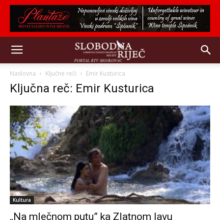
Naslovna
Ključne reči
Emir Kusturica
Ključna reč: Emir Kusturica
Kultura
„Na mlečnom putu” ka Zlatnom lavu