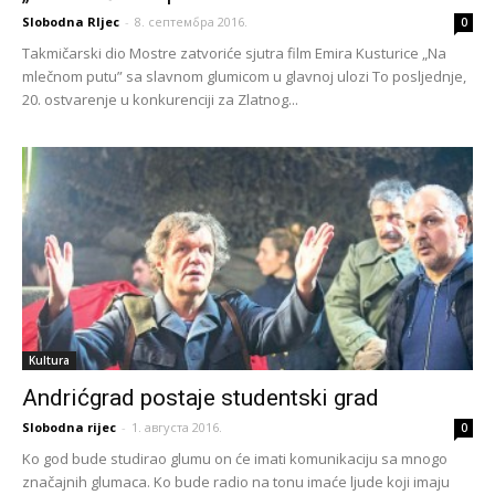
Slobodna RIjec
-
8. септембра 2016.
0
Takmičarski dio Mostre zatvoriće sjutra film Emira Kusturice „Na
mlečnom putu” sa slavnom glumicom u glavnoj ulozi To posljednje,
20. ostvarenje u konkurenciji za Zlatnog...
Kultura
Andrićgrad postaje studentski grad
Slobodna rijec
-
1. августа 2016.
0
Ko god bude studirao glumu on će imati komunikaciju sa mnogo
značajnih glumaca. Ko bude radio na tonu imaće ljude koji imaju