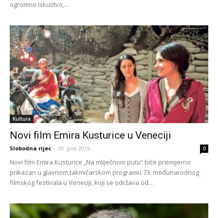
ogromno iskustvo,...
Kultura
Novi film Emira Kusturice u Veneciji
Slobodna rijec
-
30. јула 2016.
0
Novi film Emira Kusturice „Na mliječnom putu” biće premijerno
prikazan u glavnom takmičarskom programu 73. međunarodnog
filmskog festivala u Veneciji, koji se održava od...