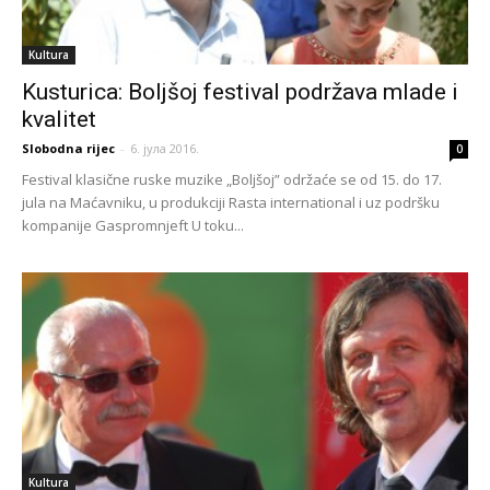
Kultura
Kusturica: Boljšoj festival podržava mlade i
kvalitet
Slobodna rijec
-
6. јула 2016.
0
Festival klasične ruske muzike „Boljšoj” održaće se od 15. do 17.
jula na Maćavniku, u produkciji Rasta international i uz podršku
kompanije Gaspromnjeft U toku...
Kultura