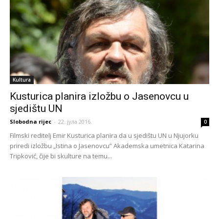
Kultura
Kusturica planira izložbu o Jasenovcu u
sjedištu UN
Slobodna rijec
-
22. јула 2016.
0
Filmski reditelj Emir Kusturica planira da u sjedištu UN u Njujorku
priredi izložbu „Istina o Jasenovcu” Akademska umetnica Katarina
Tripković, čije bi skulture na temu...