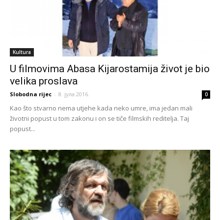
Kultura
U filmovima Abasa Kijarostamija život je bio
velika proslava
Slobodna rijec
-
8. јула 2016.
0
Kao što stvarno nema utjehe kada neko umre, ima jedan mali
životni popust u tom zakonu i on se tiče filmskih reditelja. Taj
popust...