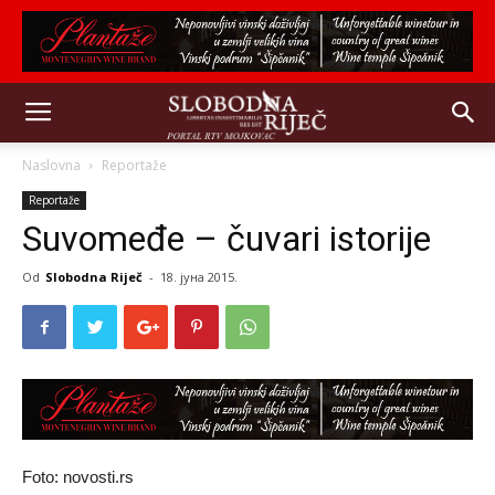
Naslovna
Reportaže
Reportaže
Suvomeđe – čuvari istorije
Od
Slobodna Riječ
-
18. јуна 2015.
Foto: novosti.rs