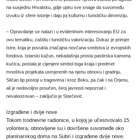
na susjednu Hrvatsku, gdje upiru sve snage da suvomeđu
izvuku iz sfere istorije i daju joj kulturnu i turističku dimenziju.
– Opravdanje se nalazi i u evidentnom interesovanju EU za
ovu tematiku, zaštitu i turističku valorizaciju. Dokaz je primjer
Istre, koja je povukla značajna novčana sredstva iz evropskih
fondova. Istarski kažun, nekadašnja prosta pastirska kamena
kućica, postala je cijenjeni simbol toga kraja i predmet
mnoštva projekata usmjerenih na njenu obnovu i gradnju.
Sličan tip postoji u tragovima i kroz Boku, pa čak i na Orjenu,
ali je nedovoljno proučen, široj javnosti nepoznat i
nevalorizovan – zaključio je Starčević.
Izgrađene i dvije nove
Tokom trodnevne radionice, u kojoj je učestvovalo 15
volontera, obnovljene su i dovršene suvomeđe oko
planinarskog doma na Subri i izgrađene dvije nove.