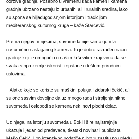
održive gradnje. Posebno u vremenu kada kamen i kamena
gradnja ubrzano nestaju iz urbanih, ali i ruralnih sredina, iako
su spona sa hiljadugodišnjom istorijom i tradicijom
mediteranskog kulturnog kruga – kaže Starčević.
Prema njegovim riječima, suvomeđa nije samo gomila
nasumično naslaganog kamena. To je dobro razrađen način
gradnje koji je omogućio u našim krševitim krajevima da se
svaka stopa zemlje iskoristi i opstane u teškim prirodnim
uslovima.
– Alatke koje se koriste su maškin, poluga i zidarski čekić, ali
su one sasvim dovoljne da uz mnogo rada i strpljenja nikne
suvomeđa i oslobodi se kamena neki novi plodni dolac.
Uz njega, na istoriju suvomeđa u Boki i šire najistrajnije
ukazuje i jedan od predavača, tivatski novinar i publicista
Mašo Čekić. I on intenzivno podstiče njihovu zaštitu po ugledu