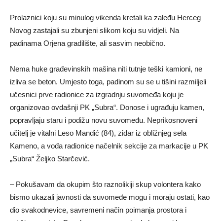
Prolaznici koju su minulog vikenda kretali ka zaleđu Herceg
Novog zastajali su zbunjeni slikom koju su vidjeli. Na
padinama Orjena gradilište, ali sasvim neobično.
Nema huke građevinskih mašina niti tutnje teški kamioni, ne
izliva se beton. Umjesto toga, padinom su se u tišini razmiljeli
učesnici prve radionice za izgradnju suvomeđa koju je
organizovao ovdašnji PK „Subra“. Donose i ugrađuju kamen,
popravljaju staru i podižu novu suvomeđu. Neprikosnoveni
učitelj je vitalni Leso Mandić (84), zidar iz obližnjeg sela
Kameno, a vođa radionice načelnik sekcije za markacije u PK
„Subra“ Željko Starčević.
– Pokušavam da okupim što raznolikiji skup volontera kako
bismo ukazali javnosti da suvomeđe mogu i moraju ostati, kao
dio svakodnevice, savremeni način poimanja prostora i