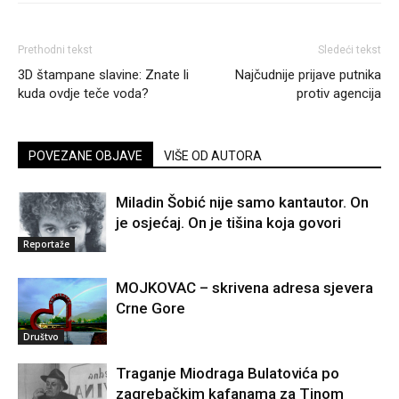
Prethodni tekst
Sledeći tekst
3D štampane slavine: Znate li
Najčudnije prijave putnika
kuda ovdje teče voda?
protiv agencija
POVEZANE OBJAVE
VIŠE OD AUTORA
Miladin Šobić nije samo kantautor. On
je osjećaj. On je tišina koja govori
Reportaže
MOJKOVAC – skrivena adresa sjevera
Crne Gore
Društvo
Traganje Miodraga Bulatovića po
zagrebačkim kafanama za Tinom