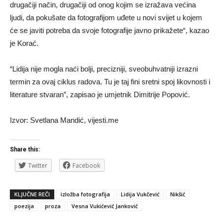
drugačiji način, drugačiji od onog kojim se izražava većina
ljudi, da pokušate da fotografijom uđete u novi svijet u kojem
će se javiti potreba da svoje fotografije javno prikažete“, kazao
je Korać.
“Lidija nije mogla naći bolji, precizniji, sveobuhvatniji izrazni
termin za ovaj ciklus radova. Tu je taj fini sretni spoj likovnosti i
literature stvaran”, zapisao je umjetnik Dimitrije Popović.
Izvor: Svetlana Mandić, vijesti.me
Share this:
Twitter
Facebook
KLJUČNE REČI
izložba fotografija
Lidija Vukčević
Nikšić
poezija
proza
Vesna Vukićević Janković