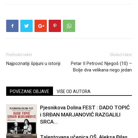
Prethodni tekst
Sledeći tekst
Najpoznatiji špijuni u istoriji
Petar II Petrović Njegoš (10) –
Bolje dva velikana nego jedan
POVEZANE OBJAVE
VIŠE OD AUTORA
Pjesnikova Dolina FEST : DADO TOPIĆ
i SRĐAN MARJANOVIĆ RAZGALILI
SRCA...
Talentovana učenica OŠ,,Aleksa Đilas