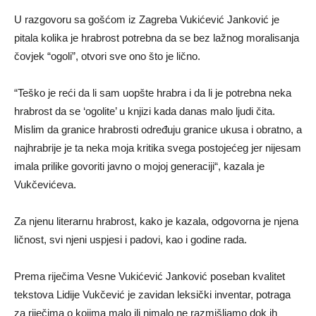
U razgovoru sa gošćom iz Zagreba Vukićević Janković je
pitala kolika je hrabrost potrebna da se bez lažnog moralisanja
čovjek “ogoli”, otvori sve ono što je lično.
“Teško je reći da li sam uopšte hrabra i da li je potrebna neka
hrabrost da se ‘ogolite’ u knjizi kada danas malo ljudi čita.
Mislim da granice hrabrosti određuju granice ukusa i obratno, a
najhrabrije je ta neka moja kritika svega postojećeg jer nijesam
imala prilike govoriti javno o mojoj generaciji“, kazala je
Vukčevićeva.
Za njenu literarnu hrabrost, kako je kazala, odgovorna je njena
ličnost, svi njeni uspjesi i padovi, kao i godine rada.
Prema riječima Vesne Vukićević Janković poseban kvalitet
tekstova Lidije Vukčević je zavidan leksički inventar, potraga
za riječima o kojima malo ili nimalo ne razmišljamo dok ih