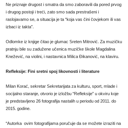
Ne priznaje drugost i smatra da smo zaboravili da pored prvog
i drugog postoji i treći, zato smo sada prestrašeni i
raslojavamo se, a situacija je ta “koja vas čini čovjekom ili vas
izbaci iz takta”.
Odlomke iz knjige čitao je glumac Sreten Mitrović. Za muzičku
pratnju bile su zadužene učenica muzičke škole Magdalina
Knežević, na violini, i nastavnica Milica Đikanović, na klaviru.
Refleksije: Fini sretni spoj likovnosti i literature
Milan Korać, sekretar Sekretarijata za kulturu, sport, mlade i
socijalno staranje, otvorio je izložbu “Refleksije” u okviru koje
je predstavljeno 26 fotografija nastalih u periodu od 2011. do
2015. godine.
“Autorka ovim fotografijama poručuje da se možete izraziti na