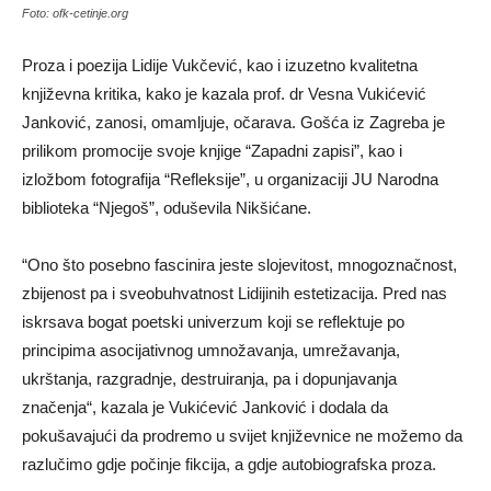
Foto: ofk-cetinje.org
Proza i poezija Lidije Vukčević, kao i izuzetno kvalitetna
književna kritika, kako je kazala prof. dr Vesna Vukićević
Janković, zanosi, omamljuje, očarava. Gošća iz Zagreba je
prilikom promocije svoje knjige “Zapadni zapisi”, kao i
izložbom fotografija “Refleksije”, u organizaciji JU Narodna
biblioteka “Njegoš”, oduševila Nikšićane.
“Ono što posebno fascinira jeste slojevitost, mnogoznačnost,
zbijenost pa i sveobuhvatnost Lidijinih estetizacija. Pred nas
iskrsava bogat poetski univerzum koji se reflektuje po
principima asocijativnog umnožavanja, umrežavanja,
ukrštanja, razgradnje, destruiranja, pa i dopunjavanja
značenja“, kazala je Vukićević Janković i dodala da
pokušavajući da prodremo u svijet književnice ne možemo da
razlučimo gdje počinje fikcija, a gdje autobiografska proza.