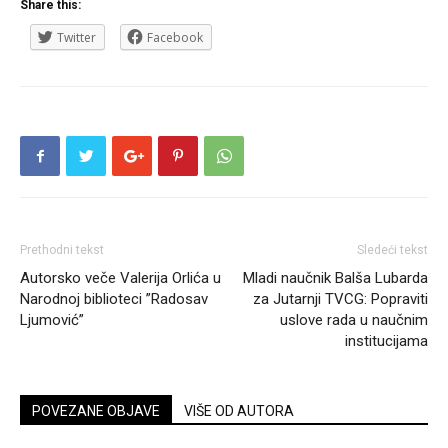
Share this:
Twitter
Facebook
Prethodni tekst
Sledeći tekst
Autorsko veče Valerija Orlića u
Mladi naučnik Balša Lubarda
Narodnoj biblioteci ”Radosav
za Jutarnji TVCG: Popraviti
Ljumović”
uslove rada u naučnim
institucijama
POVEZANE OBJAVE
VIŠE OD AUTORA