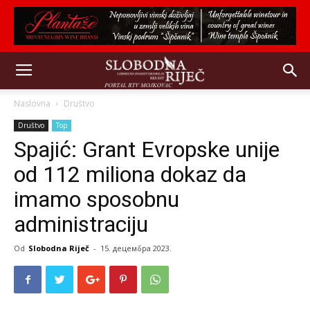
Naslovna
Društvo
Društvo
Top
Spajić: Grant Evropske unije
od 112 miliona dokaz da
imamo sposobnu
administraciju
Od
Slobodna Riječ
-
15. децембра 2023.