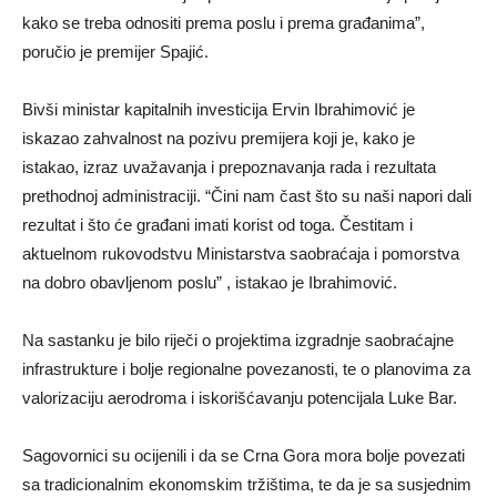
kako se treba odnositi prema poslu i prema građanima”,
poručio je premijer Spajić.
Bivši ministar kapitalnih investicija Ervin Ibrahimović je
iskazao zahvalnost na pozivu premijera koji je, kako je
istakao, izraz uvažavanja i prepoznavanja rada i rezultata
prethodnoj administraciji. “Čini nam čast što su naši napori dali
rezultat i što će građani imati korist od toga. Čestitam i
aktuelnom rukovodstvu Ministarstva saobraćaja i pomorstva
na dobro obavljenom poslu” , istakao je Ibrahimović.
Na sastanku je bilo riječi o projektima izgradnje saobraćajne
infrastrukture i bolje regionalne povezanosti, te o planovima za
valorizaciju aerodroma i iskorišćavanju potencijala Luke Bar.
Sagovornici su ocijenili i da se Crna Gora mora bolje povezati
sa tradicionalnim ekonomskim tržištima, te da je sa susjednim