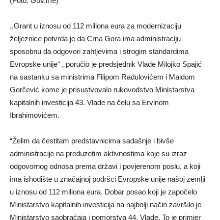
(Foto: Gov.me)
,,Grant u iznosu od 112 miliona eura za modernizaciju
željeznice potvrda je da Crna Gora ima administraciju
sposobnu da odgovori zahtjevima i strogim standardima
Evropske unije“ , poručio je predsjednik Vlade Milojko Spajić
na sastanku sa ministrima Filipom Radulovićem i Maidom
Gorčević kome je prisustvovalo rukovodstvo Ministarstva
kapitalnih investicija 43. Vlade na čelu sa Ervinom
Ibrahimovićem.
“Želim da čestitam predstavnicima sadašnje i bivše
administracije na preduzetim aktivnostima koje su izraz
odgovornog odnosa prema državi i povjerenom poslu, a koji
ima ishodište u značajnoj podršci Evropske unije našoj zemlji
u iznosu od 112 miliona eura. Dobar posao koji je započelo
Ministarstvo kapitalnih investicija na najbolji način završilo je
Ministarstvo saobraćaja i pomorstva 44. Vlade. To je primjer