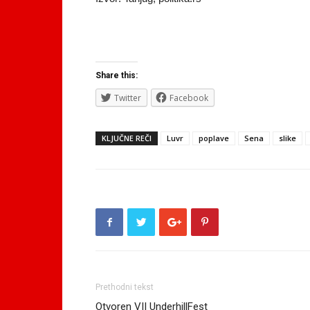
Share this:
Twitter
Facebook
KLJUČNE REČI
Luvr
poplave
Sena
slike
Prethodni tekst
Otvoren VII UnderhillFest