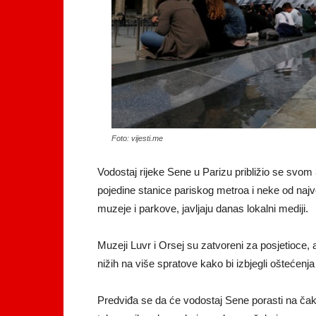
Foto: vijesti.me
Vodostaj rijeke Sene u Parizu približio se sv
pojedine stanice pariskog metroa i neke od najv
muzeje i parkove, javljaju danas lokalni mediji.
Muzeji Luvr i Orsej su zatvoreni za posjetioce, 
nižih na više spratove kako bi izbjegli oštećenja
Predviđa se da će vodostaj Sene porasti na čak 