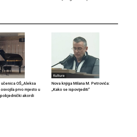
Kultura
 učenica OŠ,,Aleksa
Nova knjiga Milana M. Petrovića:
 osvojila prvo mjesto u
„Kako se ispovijediti“
i pobjednički akordi