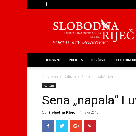
Slobodna
Riječ
KOLUMNE
POLITIKA
DRUŠTVO
FOTO CRNA G
Naslovna
Kultura
Sena „napala“ Luvr
Kultura
Sena „napala“ Lu
Od
Slobodna RIjec
-
4. јуна 2016.