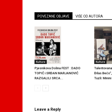
POVEZANE OBJAVE
VIŠE OD AUTORA
Kultura
Kultura
Talentovana
Pjesnikova Dolina FEST : DADO
Đilas Bećo“,
TOPIĆ i SRĐAN MARJANOVIĆ
Tuzli: Minin
RAZGALILI SRCA...
Leave a Reply