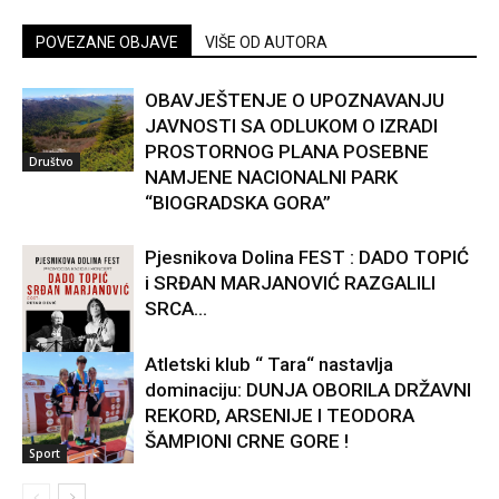
POVEZANE OBJAVE
VIŠE OD AUTORA
OBAVJEŠTENJE O UPOZNAVANJU
JAVNOSTI SA ODLUKOM O IZRADI
PROSTORNOG PLANA POSEBNE
Društvo
NAMJENE NACIONALNI PARK
“BIOGRADSKA GORA”
Pjesnikova Dolina FEST : DADO TOPIĆ
i SRĐAN MARJANOVIĆ RAZGALILI
SRCA...
Atletski klub “ Tara“ nastavlja
dominaciju: DUNJA OBORILA DRŽAVNI
Kultura
REKORD, ARSENIJE I TEODORA
ŠAMPIONI CRNE GORE !
Sport