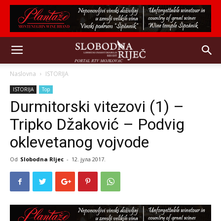
Naslovna
ISTORIJA
ISTORIJA
Top
Durmitorski vitezovi (1) –
Tripko Džaković – Podvig
oklevetanog vojvode
Od
Slobodna RIjec
-
12. јула 2017.