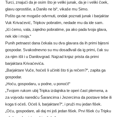
Turci, znajući da je osim što je veliki junak, da je i veliki čoek,
glavu oprostiše, a Danilo ne bi“, vikaše mu Simo.
Pošto ga ne mogaše odvrnuti, ondak poznati junak i barjaktar
Vuk Krivaćević, Tripkov pobratim, nedade mu da ide sam.
„Ići ćemo, vala, zajedno pobratime, pa ako pada tvoja glava,
nek ide i moja.“
Punih petnaest dana čekala su dva glavara da ih primi bijesni
gospodar. Svakodnevno su mu dosađivali da ig primi, čak su
za njim išli i u Danilovgrad. Najzad knjaz prista da primi
barjaktara Krivaćevića.
„Barjaktare Vuče, hoćeš li učiniti što ti ja rečem?“, zapita ga
gospodar.
„Hoću, gospodaru, u podne, u ponoći!“
„Tvojom rukom ubij Tripka izdajnika te operi čast plemena, a
za vojvodu narediću Šarancima i Jezercima da postave tebe ili
koga ti oćeš. Oćeš li, barjaktare?“, i pruži mu jedan fišek.
„Oću, gospodare, ali daj mi još jedan fišek. Prvi fišek ću Tripku