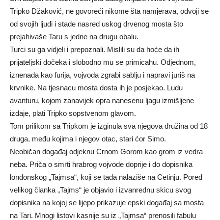
Tripko Džaković, ne govoreći nikome šta namjerava, odvoji se
od svojih ljudi i stade nasred uskog drvenog mosta što
prejahivaše Taru s jedne na drugu obalu.
Turci su ga vidjeli i prepoznali. Mislili su da hoće da ih
prijateljski dočeka i slobodno mu se primicahu. Odjednom,
iznenada kao furija, vojvoda zgrabi sablju i napravi juriš na
krvnike. Na tjesnacu mosta dosta ih je posjekao. Ludu
avanturu, kojom zanavijek opra nanesenu ljagu izmišljene
izdaje, plati Tripko sopstvenom glavom.
Tom prilikom sa Tripkom je izginula sva njegova družina od 18
druga, među kojima i njegov otac, stari ćor Simo.
Neobičan događaj odjeknu Crnom Gorom kao grom iz vedra
neba. Priča o smrti hrabrog vojvode doprije i do dopisnika
londonskog „Tajmsa“, koji se tada nalaziše na Cetinju. Pored
velikog članka „Tajms“ je objavio i izvanrednu skicu svog
dopisnika na kojoj se lijepo prikazuje epski događaj sa mosta
na Tari. Mnogi listovi kasnije su iz „Tajmsa“ prenosili fabulu