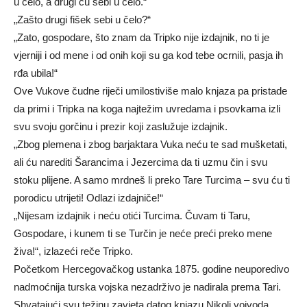
u čelo, a drugi ću sebi u čelo.“
„Zašto drugi fišek sebi u čelo?“
„Zato, gospodare, što znam da Tripko nije izdajnik, no ti je
vjerniji i od mene i od onih koji su ga kod tebe ocrnili, pasja ih
rđa ubila!“
Ove Vukove čudne riječi umilostiviše malo knjaza pa pristade
da primi i Tripka na koga najtežim uvredama i psovkama izli
svu svoju gorčinu i prezir koji zaslužuje izdajnik.
„Zbog plemena i zbog barjaktara Vuka neću te sad mušketati,
ali ću narediti Šarancima i Jezercima da ti uzmu čin i svu
stoku plijene. A samo mrdneš li preko Tare Turcima – svu ću ti
porodicu utrijeti! Odlazi izdajniče!“
„Nijesam izdajnik i neću otići Turcima. Čuvam ti Taru,
Gospodare, i kunem ti se Turčin je neće preći preko mene
živa!“, izlazeći reče Tripko.
Početkom Hercegovačkog ustanka 1875. godine neuporedivo
nadmoćnija turska vojska nezadrživo je nadirala prema Tari.
Shvatajući svu težinu zavjeta datog knjazu Nikoli vojvoda