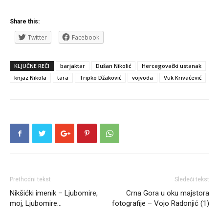
Share this:
Twitter
Facebook
KLJUČNE REČI
barjaktar
Dušan Nikolić
Hercegovački ustanak
knjaz Nikola
tara
Tripko Džaković
vojvoda
Vuk Krivaćević
Prethodni tekst
Sledeći tekst
Nikšićki imenik – Ljubomire,
Crna Gora u oku majstora
moj, Ljubomire…
fotografije – Vojo Radonjić (1)