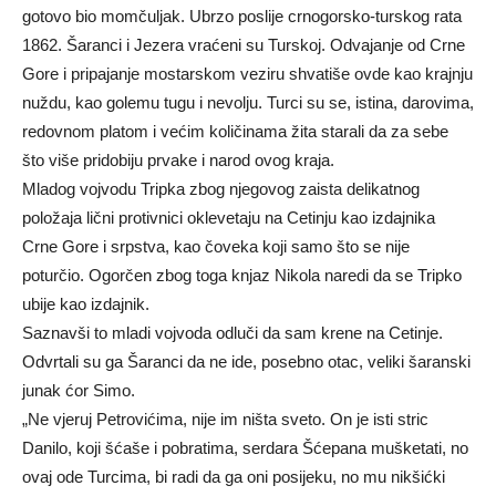
gotovo bio momčuljak. Ubrzo poslije crnogorsko-turskog rata
1862. Šaranci i Jezera vraćeni su Turskoj. Odvajanje od Crne
Gore i pripajanje mostarskom veziru shvatiše ovde kao krajnju
nuždu, kao golemu tugu i nevolju. Turci su se, istina, darovima,
redovnom platom i većim količinama žita starali da za sebe
što više pridobiju prvake i narod ovog kraja.
Mladog vojvodu Tripka zbog njegovog zaista delikatnog
položaja lični protivnici oklevetaju na Cetinju kao izdajnika
Crne Gore i srpstva, kao čoveka koji samo što se nije
poturčio. Ogorčen zbog toga knjaz Nikola naredi da se Tripko
ubije kao izdajnik.
Saznavši to mladi vojvoda odluči da sam krene na Cetinje.
Odvrtali su ga Šaranci da ne ide, posebno otac, veliki šaranski
junak ćor Simo.
„Ne vjeruj Petrovićima, nije im ništa sveto. On je isti stric
Danilo, koji šćaše i pobratima, serdara Šćepana mušketati, no
ovaj ode Turcima, bi radi da ga oni posijeku, no mu nikšićki