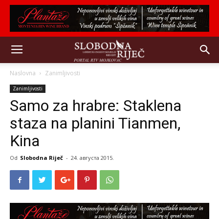
Naslovna
Zanimljivosti
Zanimljivosti
Samo za hrabre: Staklena
staza na planini Tianmen,
Kina
Od
Slobodna Riječ
-
24. августа 2015.