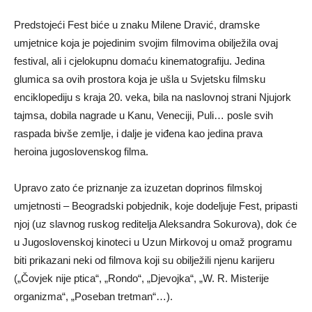
Predstojeći Fest biće u znaku Milene Dravić, dramske
umjetnice koja je pojedinim svojim filmovima obilježila ovaj
festival, ali i cjelokupnu domaću kinematografiju. Jedina
glumica sa ovih prostora koja je ušla u Svjetsku filmsku
enciklopediju s kraja 20. veka, bila na naslovnoj strani Njujork
tajmsa, dobila nagrade u Kanu, Veneciji, Puli… posle svih
raspada bivše zemlje, i dalje je viđena kao jedina prava
heroina jugoslovenskog filma.
Upravo zato će priznanje za izuzetan doprinos filmskoj
umjetnosti – Beogradski pobjednik, koje dodeljuje Fest, pripasti
njoj (uz slavnog ruskog reditelja Aleksandra Sokurova), dok će
u Jugoslovenskoj kinoteci u Uzun Mirkovoj u omaž programu
biti prikazani neki od filmova koji su obilježili njenu karijeru
(„Čovjek nije ptica“, „Rondo“, „Djevojka“, „W. R. Misterije
organizma“, „Poseban tretman“…).