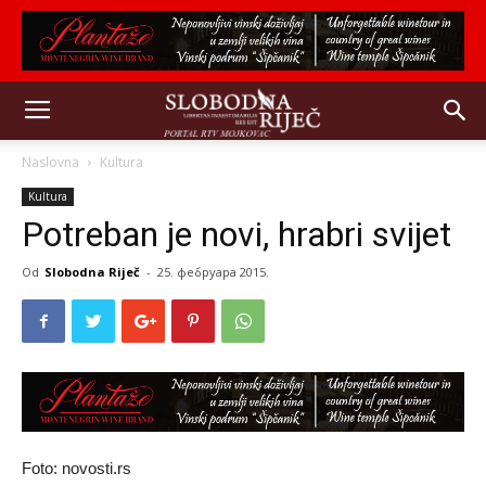
Naslovna
Kultura
Kultura
Potreban je novi, hrabri svijet
Od
Slobodna Riječ
-
25. фебруара 2015.
Foto: novosti.rs