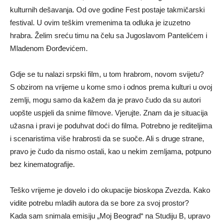
kulturnih dešavanja. Od ove godine Fest postaje takmičarski
festival. U ovim teškim vremenima ta odluka je izuzetno
hrabra. Želim sreću timu na čelu sa Jugoslavom Pantelićem i
Mladenom Đorđevićem.
Gdje se tu nalazi srpski film, u tom hrabrom, novom svijetu?
S obzirom na vrijeme u kome smo i odnos prema kulturi u ovoj
zemlji, mogu samo da kažem da je pravo čudo da su autori
uopšte uspjeli da snime filmove. Vjerujte. Znam da je situacija
užasna i pravi je poduhvat doći do filma. Potrebno je rediteljima
i scenaristima više hrabrosti da se suoče. Ali s druge strane,
pravo je čudo da nismo ostali, kao u nekim zemljama, potpuno
bez kinematografije.
Teško vrijeme je dovelo i do okupacije bioskopa Zvezda. Kako
vidite potrebu mladih autora da se bore za svoj prostor?
Kada sam snimala emisiju „Moj Beograd“ na Studiju B, upravo