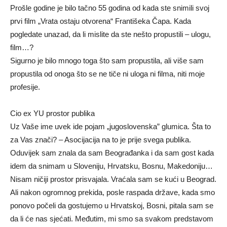
Prošle godine je bilo tačno 55 godina od kada ste snimili svoj
prvi film „Vrata ostaju otvorena“ Františeka Čapa. Kada
pogledate unazad, da li mislite da ste nešto propustili – ulogu,
film…?
Sigurno je bilo mnogo toga što sam propustila, ali više sam
propustila od onoga što se ne tiče ni uloga ni filma, niti moje
profesije.
Cio ex YU prostor publika
Uz Vaše ime uvek ide pojam „jugoslovenska” glumica. Šta to
za Vas znači? – Asocijacija na to je prije svega publika.
Oduvijek sam znala da sam Beograđanka i da sam gost kada
idem da snimam u Sloveniju, Hrvatsku, Bosnu, Makedoniju…
Nisam ničiji prostor prisvajala. Vraćala sam se kući u Beograd.
Ali nakon ogromnog prekida, posle raspada države, kada smo
ponovo počeli da gostujemo u Hrvatskoj, Bosni, pitala sam se
da li će nas sjećati. Međutim, mi smo sa svakom predstavom