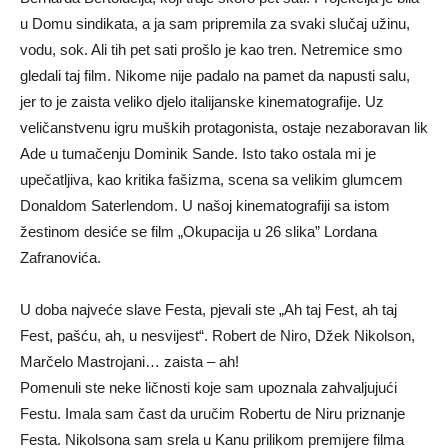
u Domu sindikata, a ja sam pripremila za svaki slučaj užinu,
vodu, sok. Ali tih pet sati prošlo je kao tren. Netremice smo
gledali taj film. Nikome nije padalo na pamet da napusti salu,
jer to je zaista veliko djelo italijanske kinematografije. Uz
veličanstvenu igru muških protagonista, ostaje nezaboravan lik
Ade u tumačenju Dominik Sande. Isto tako ostala mi je
upečatljiva, kao kritika fašizma, scena sa velikim glumcem
Donaldom Saterlendom. U našoj kinematografiji sa istom
žestinom desiće se film „Okupacija u 26 slika” Lordana
Zafranovića.
U doba najveće slave Festa, pjevali ste „Ah taj Fest, ah taj
Fest, pašću, ah, u nesvijest“. Robert de Niro, Džek Nikolson,
Marčelo Mastrojani… zaista – ah!
Pomenuli ste neke ličnosti koje sam upoznala zahvaljujući
Festu. Imala sam čast da uručim Robertu de Niru priznanje
Festa. Nikolsona sam srela u Kanu prilikom premijere filma