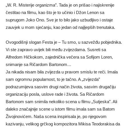
„W. R. Misterije organizma”. Tada je on prišao i najiskrenije
čestitao na filmu, kao što je to učinio i Džon Lenon sa
suprugom Joko Ono. Sve je to bilo jako uzbudljivo i ostaje
zauvjek u mom sjećanju, kao jedan od najljepših trenutaka.
Ovogodišnji slogan Festa je – Tu smo, u sazvežđu pobjednika.
Vi ste zapravo uvijek bili među zvijezdama. Susreti sa
Alfredom Hičkokom, zajednička večera sa Sofijom Loren,
snimanje sa Ričardom Bartonom…
Ja nikada nisam bila zvijezda u pravom smislu te reči. Imala
sam ogromnu popularnost, to je tačno. A „zvijezda”
podrazumijeva sasvim drugi način života, sasvim drugačiju
organizaciju posla, uslove rade i života. Sa Ričardom
Bartonom sam snimila nekoliko scena u filmu „Sutjeska”. Ali
daleko značajnije scene u istom filmu imala sam sa Batom
Živojinovićem. Naša scena inspirisala je, po njegovom
kazivanju, velikog grčkog kompozitora Mikisa Teodorakisa da