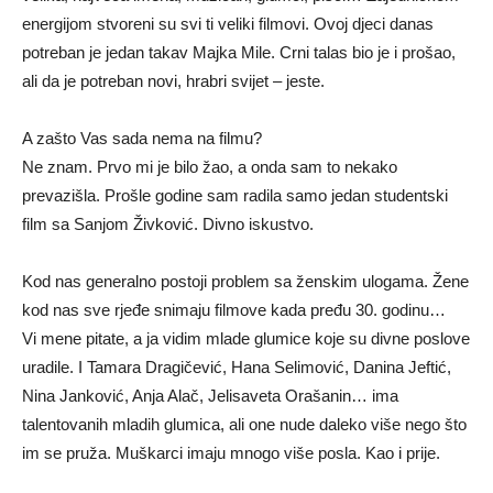
energijom stvoreni su svi ti veliki filmovi. Ovoj djeci danas
potreban je jedan takav Majka Mile. Crni talas bio je i prošao,
ali da je potreban novi, hrabri svijet – jeste.
A zašto Vas sada nema na filmu?
Ne znam. Prvo mi je bilo žao, a onda sam to nekako
prevazišla. Prošle godine sam radila samo jedan studentski
film sa Sanjom Živković. Divno iskustvo.
Kod nas generalno postoji problem sa ženskim ulogama. Žene
kod nas sve rjeđe snimaju filmove kada pređu 30. godinu…
Vi mene pitate, a ja vidim mlade glumice koje su divne poslove
uradile. I Tamara Dragičević, Hana Selimović, Danina Jeftić,
Nina Janković, Anja Alač, Jelisaveta Orašanin… ima
talentovanih mladih glumica, ali one nude daleko više nego što
im se pruža. Muškarci imaju mnogo više posla. Kao i prije.