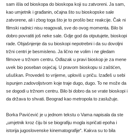
sam išla od bioskopa do bioskopa koji su zatvoreni. Ja sam,
kao umjetnik i građanin, očajna što su bioskopske sale
zatvorene, ali i zbog toga što je to prošlo bez reakcije. Čak ni
filmski radnici nisu reagovali, sve do ovog momenta. Bilo bi
dobro povratiti još neke sale. Gdje god da otputujete, bioskopi
rade. Objašnjenje da su bioskopi nepotrebni i da su dovoljni
tržni centri je besmisleno. Ja lično ne volim i ne gledam
filmove u tržnom centru. Odlazak u pravi bioskop je za mene
uvek bio poseban osjećaj. U pravom bioskopu si zaštićen,
ušuškan. Provedeš to vrijeme, uploviš u priču. Izađeš u sebi
ispunjen zadovoljstvom koje traje dugo, dugo. To ne može da
se dogodi u tržnom centru. Bilo bi dobro da se vrate bioskopi i
da država to shvati. Beograd kao metropola to zaslužuje.
Borka Pavićević je u jednom tekstu o Vama napisala da ste
„umjetnik kroz čiju bi se biografiju mogla ispričati epoha i
istorija jugoslovenske kinematografije“. Kakva su to bila