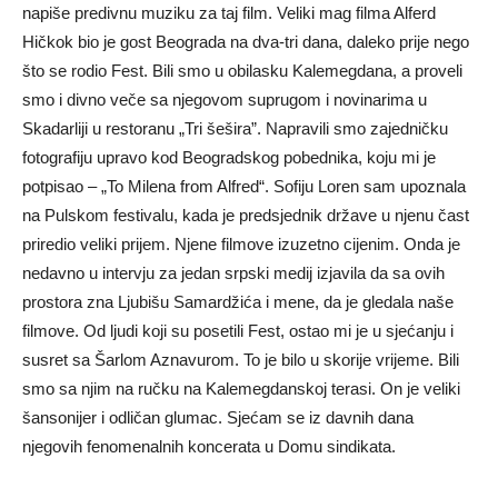
napiše predivnu muziku za taj film. Veliki mag filma Alferd
Hičkok bio je gost Beograda na dva-tri dana, daleko prije nego
što se rodio Fest. Bili smo u obilasku Kalemegdana, a proveli
smo i divno veče sa njegovom suprugom i novinarima u
Skadarliji u restoranu „Tri šešira”. Napravili smo zajedničku
fotografiju upravo kod Beogradskog pobednika, koju mi je
potpisao – „To Milena from Alfred“. Sofiju Loren sam upoznala
na Pulskom festivalu, kada je predsjednik države u njenu čast
priredio veliki prijem. Njene filmove izuzetno cijenim. Onda je
nedavno u intervju za jedan srpski medij izjavila da sa ovih
prostora zna Ljubišu Samardžića i mene, da je gledala naše
filmove. Od ljudi koji su posetili Fest, ostao mi je u sjećanju i
susret sa Šarlom Aznavurom. To je bilo u skorije vrijeme. Bili
smo sa njim na ručku na Kalemegdanskoj terasi. On je veliki
šansonijer i odličan glumac. Sjećam se iz davnih dana
njegovih fenomenalnih koncerata u Domu sindikata.