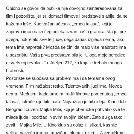
Obično se govori da publika nije dovoljno zainteresovana za
film i pozorište, jer su domaći filmove i predstave slabije, da ne
kažemo loše. Kao važan učesnik „crnog talasa“, koji je
zapravo imao najvećeg odjeka izvan naših granica, šta je, pre
svega, pokretalo sve te ljude, čega danas izgleda nema, iako
tema ima napretek? Možda se čini da malo više hrabrosti ima
u pozorištu. Vaša prva predstava bila je „Uloga moje porodice
u svetskoj revoluciji“ u Ateljeu 212, za koju je trebalo mnogo
hrabrosti.
Pozorište se suočava sa problemima i sa temama ovog
vremena. Film nažalost retko. Talentovanih ljudi ima. Novca
nema. Međutim, kada smo mi radili filmove pomenutog „crnog
talasa“, takođe nije bilo para. Najvažnija je bila ideja. Kino klub
Beograd i čuveni Majka Mile, koji je oberučke prihvatio sve te
mlade ljude i podržao ih svim svojim bićem. Zato su ga tako i
zvali – Majka Mile. U Kino klub su dolazili i slikari, kasnije
velika, najveća imena, muzičari, glumci, pisci… Zajedničkom