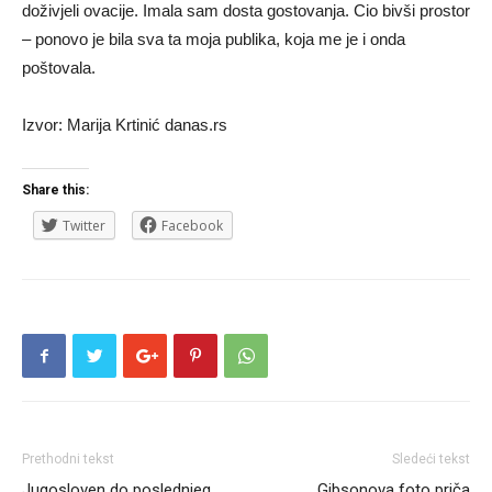
doživjeli ovacije. Imala sam dosta gostovanja. Cio bivši prostor
– ponovo je bila sva ta moja publika, koja me je i onda
poštovala.
Izvor: Marija Krtinić danas.rs
Share this:
Twitter
Facebook
Prethodni tekst
Sledeći tekst
Jugosloven do poslednjeg
Gibsonova foto priča