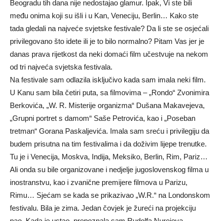
Beogradu tih dana nije nedostajao glamur. Ipak, Vi ste bili
među onima koji su išli i u Kan, Veneciju, Berlin… Kako ste
tada gledali na najveće svjetske festivale? Da li ste se osjećali
privilegovano što idete ili je to bilo normalno? Pitam Vas jer je
danas prava rijetkost da neki domaći film učestvuje na nekom
od tri najveća svjetska festivala.
Na festivale sam odlazila isključivo kada sam imala neki film.
U Kanu sam bila četiri puta, sa filmovima – „Rondo“ Zvonimira
Berkovića, „W. R. Misterije organizma“ Dušana Makavejeva,
„Grupni portret s damom“ Saše Petrovića, kao i „Poseban
tretman“ Gorana Paskaljevića. Imala sam sreću i privilegiju da
budem prisutna na tim festivalima i da doživim lijepe trenutke.
Tu je i Venecija, Moskva, Indija, Meksiko, Berlin, Rim, Pariz…
Ali onda su bile organizovane i nedjelje jugoslovenskog filma u
inostranstvu, kao i zvanične premijere filmova u Parizu,
Rimu… Sjećam se kada se prikazivao „W.R.“ na Londonskom
festivalu. Bila je zima. Jedan čovjek je žureći na projekciju
pao. Kada je ustao, prepoznala sam Rudolfa Nurejeva,