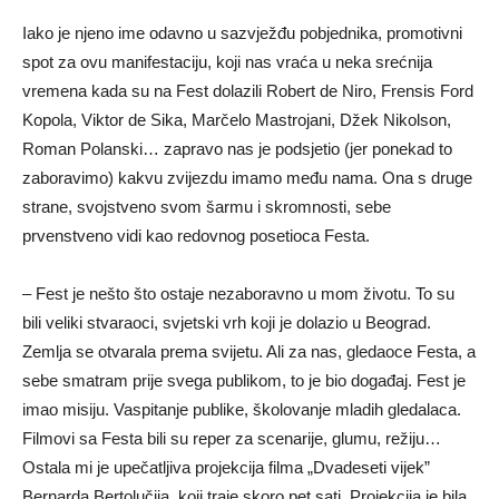
Iako je njeno ime odavno u sazvježđu pobjednika, promotivni
spot za ovu manifestaciju, koji nas vraća u neka srećnija
vremena kada su na Fest dolazili Robert de Niro, Frensis Ford
Kopola, Viktor de Sika, Marčelo Mastrojani, Džek Nikolson,
Roman Polanski… zapravo nas je podsjetio (jer ponekad to
zaboravimo) kakvu zvijezdu imamo među nama. Ona s druge
strane, svojstveno svom šarmu i skromnosti, sebe
prvenstveno vidi kao redovnog posetioca Festa.
– Fest je nešto što ostaje nezaboravno u mom životu. To su
bili veliki stvaraoci, svjetski vrh koji je dolazio u Beograd.
Zemlja se otvarala prema svijetu. Ali za nas, gledaoce Festa, a
sebe smatram prije svega publikom, to je bio događaj. Fest je
imao misiju. Vaspitanje publike, školovanje mladih gledalaca.
Filmovi sa Festa bili su reper za scenarije, glumu, režiju…
Ostala mi je upečatljiva projekcija filma „Dvadeseti vijek”
Bernarda Bertolučija, koji traje skoro pet sati. Projekcija je bila