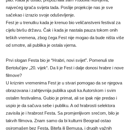
najvećeg igrača svijeta tada. Poslije projekcije nas je sve
sačekao i izrazio svoje oduševljenje.
Fest je u trenutku kada je krenuo bio veličanstveni festival za
cijelu bivšu državu. Čak i kada je nastala pauza tokom onih
teških vremena, zbog čega Fest nije mogao da bude ništa više
od smotre, ali publika je ostala vjerna.
Prvi slogan Festa bio je “Hrabri, novi svijet”. Pomenuli ste
Bertolučijev „20. vijek“. Da li je Fest i dalje donosi hrabre i nove
filmove?
U kriznim vremenima Fest je u stvari pomogao da se njegova
obrazovana i zahtjevnija publika uputi ka Autorskom i svim
ostalim festivalima. Gubio je primat, ali se ipak nije predao i
uspio je da sačuva sebe i publiku. A od hrabrosti selektora
zavisila je i hrabrost Festa. Sa promjenljivom srećom, bilo je
takvih filmova. Znam samo da bi kulturni Beograd ostao
osiromašen bez Festa, Bitefa ili Bemusa, i drugih važnih