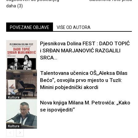
daha (3)
POVEZANE OBJAVE
VIŠE OD AUTORA
Pjesnikova Dolina FEST : DADO TOPIĆ
i SRĐAN MARJANOVIĆ RAZGALILI
SRCA...
Talentovana učenica OŠ,,Aleksa Đilas
Bećo“, osvojila prvo mjesto u Tuzli:
Kultura
Minini pobjednički akordi
Kultura
Nova knjiga Milana M. Petrovića: „Kako
se ispovijediti“
Kultura