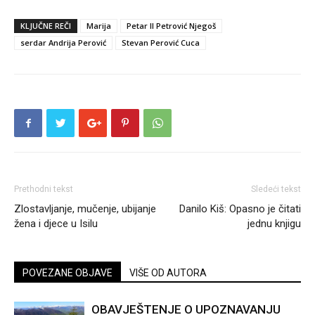
KLJUČNE REČI
Marija
Petar II Petrović Njegoš
serdar Andrija Perović
Stevan Perović Cuca
Prethodni tekst
Sledeći tekst
Zlostavljanje, mučenje, ubijanje
Danilo Kiš: Opasno je čitati
žena i djece u Isilu
jednu knjigu
POVEZANE OBJAVE
VIŠE OD AUTORA
OBAVJEŠTENJE O UPOZNAVANJU