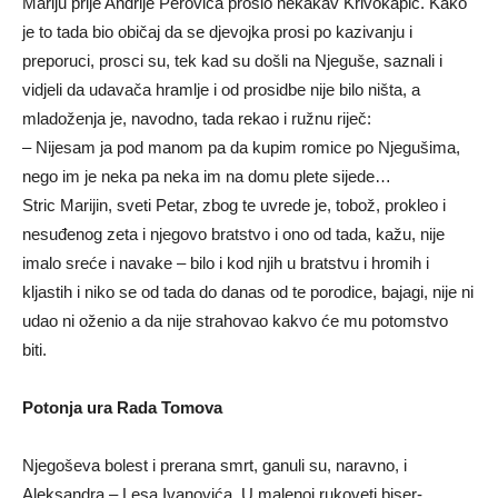
Mariju prije Andrije Perovića prosio nekakav Krivokapić. Kako
je to tada bio običaj da se djevojka prosi po kazivanju i
preporuci, prosci su, tek kad su došli na Njeguše, saznali i
vidjeli da udavača hramlje i od prosidbe nije bilo ništa, a
mladoženja je, navodno, tada rekao i ružnu riječ:
– Nijesam ja pod manom pa da kupim romice po Njegušima,
nego im je neka pa neka im na domu plete sijede…
Stric Marijin, sveti Petar, zbog te uvrede je, tobož, prokleo i
nesuđenog zeta i njegovo bratstvo i ono od tada, kažu, nije
imalo sreće i navake – bilo i kod njih u bratstvu i hromih i
kljastih i niko se od tada do danas od te porodice, bajagi, nije ni
udao ni oženio a da nije strahovao kakvo će mu potomstvo
biti.
Potonja ura Rada Tomova
Njegoševa bolest i prerana smrt, ganuli su, naravno, i
Aleksandra – Lesa Ivanovića. U malenoj rukoveti biser-