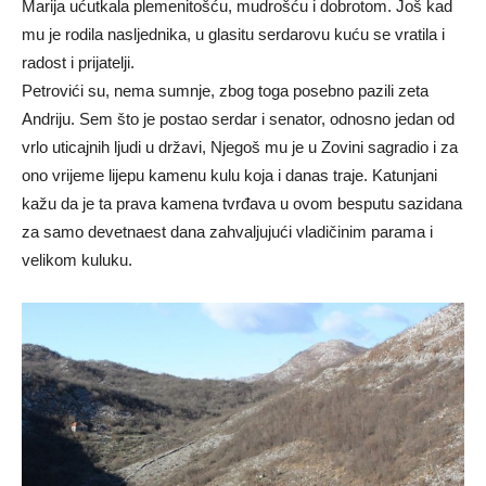
Marija ućutkala plemenitošću, mudrošću i dobrotom. Još kad
mu je rodila nasljednika, u glasitu serdarovu kuću se vratila i
radost i prijatelji.
Petrovići su, nema sumnje, zbog toga posebno pazili zeta
Andriju. Sem što je postao serdar i senator, odnosno jedan od
vrlo uticajnih ljudi u državi, Njegoš mu je u Zovini sagradio i za
ono vrijeme lijepu kamenu kulu koja i danas traje. Katunjani
kažu da je ta prava kamena tvrđava u ovom besputu sazidana
za samo devetnaest dana zahvaljujući vladičinim parama i
velikom kuluku.