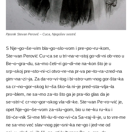
Pjesnik Stevan Perović – Cuca, Njegošev sestrić
S Nje¬go¬še¬vim bla¬go¬slo¬vom i pre¬po¬ru¬kom,
Ste¬van Perović Cu¬ca se u tri¬na¬e¬stoj go¬di¬ni ob¬reo u
Be¬o¬gra¬du, sa¬mo četi¬ri go¬di¬ne na¬kon što je u
srp¬skoj pre¬sto¬ni¬ci otvo¬re¬na pr-va pe¬to¬ra¬zred¬na
gim¬na¬zi¬ja. Za da¬ro¬vi¬tog i bi¬stro¬um¬nog gor-šta¬ka
sa cr¬no¬gor¬skog kr¬ša ško¬la ni¬je pred¬sta¬vlja¬la
pro¬blem, ne sa¬mo za¬to što ga je pra¬tio glas da je
se¬stri¬ć cr¬no¬gor¬skog vla¬di¬ke. Ste¬van Pe¬ro¬vić je,
opet Nje¬go¬še¬vom za¬slu¬gom, bio u ne¬ku ru¬ku i
šti¬će¬nik Si¬me Mi¬lu¬ti¬no¬vi¬ća Sa¬raj¬li¬je, u to vre-me
ne sa¬mo već slav¬nog pje¬sni¬ka ne¬go i jed¬ne od