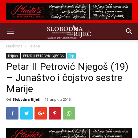
Naslovna
Feljton
Feljton
PETAR II PETROVIĆ NJEGOŠ
Top
Petar II Petrović Njegoš (19)
– Junaštvo i čojstvo sestre
Marije
Od
Slobodna Riječ
-
16. априла 2016.