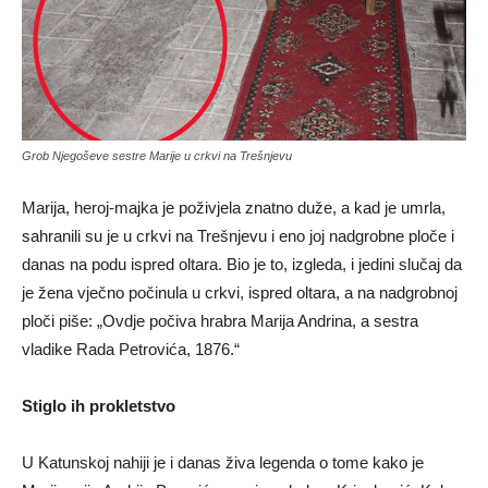
Grob Njegoševe sestre Marije u crkvi na Trešnjevu
Marija, heroj-majka je poživjela znatno duže, a kad je umrla,
sahranili su je u crkvi na Trešnjevu i eno joj nadgrobne ploče i
danas na podu ispred oltara. Bio je to, izgleda, i jedini slučaj da
je žena vječno počinula u crkvi, ispred oltara, a na nadgrobnoj
ploči piše: „Ovdje počiva hrabra Marija Andrina, a sestra
vladike Rada Petrovića, 1876.“
Stiglo ih prokletstvo
U Katunskoj nahiji je i danas živa legenda o tome kako je