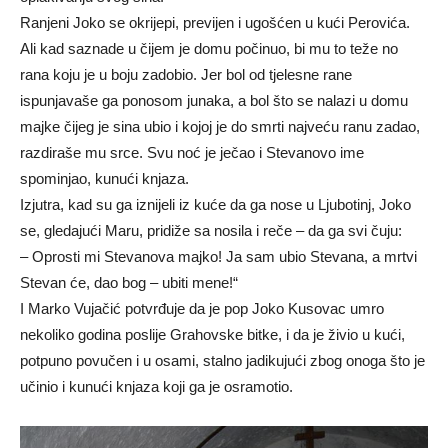
Ranjeni Joko se okrijepi, previjen i ugošćen u kući Perovića.
Ali kad saznade u čijem je domu počinuo, bi mu to teže no
rana koju je u boju zadobio. Jer bol od tjelesne rane
ispunjavaše ga ponosom junaka, a bol što se nalazi u domu
majke čijeg je sina ubio i kojoj je do smrti najveću ranu zadao,
razdiraše mu srce. Svu noć je ječao i Stevanovo ime
spominjao, kunući knjaza.
Izjutra, kad su ga iznijeli iz kuće da ga nose u Ljubotinj, Joko
se, gledajući Maru, pridiže sa nosila i reče – da ga svi čuju:
– Oprosti mi Stevanova majko! Ja sam ubio Stevana, a mrtvi
Stevan će, dao bog – ubiti mene!“
I Marko Vujačić potvrđuje da je pop Joko Kusovac umro
nekoliko godina poslije Grahovske bitke, i da je živio u kući,
potpuno povučen i u osami, stalno jadikujući zbog onoga što je
učinio i kunući knjaza koji ga je osramotio.