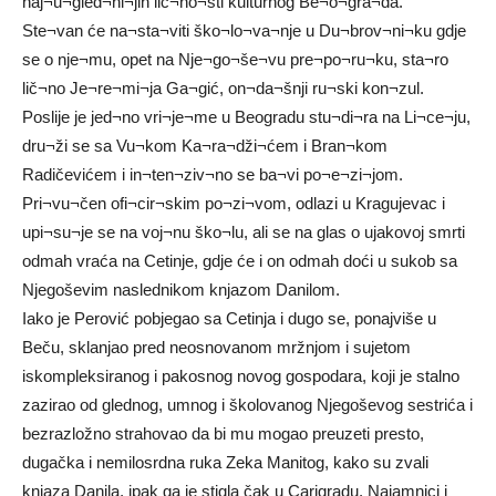
naj¬u¬gled¬ni¬jih lič¬no¬sti kulturnog Be¬o¬gra¬da.
Ste¬van će na¬sta¬viti ško¬lo¬va¬nje u Du¬brov¬ni¬ku gdje
se o nje¬mu, opet na Nje¬go¬še¬vu pre¬po¬ru¬ku, sta¬ro
lič¬no Je¬re¬mi¬ja Ga¬gić, on¬da¬šnji ru¬ski kon¬zul.
Poslije je jed¬no vri¬je¬me u Beogradu stu¬di¬ra na Li¬ce¬ju,
dru¬ži se sa Vu¬kom Ka¬ra¬dži¬ćem i Bran¬kom
Radičevićem i in¬ten¬ziv¬no se ba¬vi po¬e¬zi¬jom.
Pri¬vu¬čen ofi¬cir¬skim po¬zi¬vom, odlazi u Kragujevac i
upi¬su¬je se na voj¬nu ško¬lu, ali se na glas o ujakovoj smrti
odmah vraća na Cetinje, gdje će i on odmah doći u sukob sa
Njegoševim naslednikom knjazom Danilom.
Iako je Perović pobjegao sa Cetinja i dugo se, ponajviše u
Beču, sklanjao pred neosnovanom mržnjom i sujetom
iskompleksiranog i pakosnog novog gospodara, koji je stalno
zazirao od glednog, umnog i školovanog Njegoševog sestrića i
bezrazložno strahovao da bi mu mogao preuzeti presto,
dugačka i nemilosrdna ruka Zeka Manitog, kako su zvali
knjaza Danila, ipak ga je stigla čak u Carigradu. Najamnici i