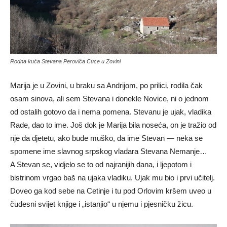
Rodna kuća Stevana Perovića Cuce u Zovini
Marija je u Zovini, u braku sa Andrijom, po prilici, rodila čak
osam sinova, ali sem Stevana i donekle Novice, ni o jednom
od ostalih gotovo da i nema pomena. Stevanu je ujak, vladika
Rade, dao to ime. Još dok je Marija bila noseća, on je tražio od
nje da djetetu, ako bude muško, da ime Stevan — neka se
spomene ime slavnog srpskog vladara Stevana Nemanje…
A Stevan se, vidjelo se to od najranijih dana, i ljepotom i
bistrinom vrgao baš na ujaka vladiku. Ujak mu bio i prvi učitelj.
Doveo ga kod sebe na Cetinje i tu pod Orlovim kršem uveo u
čudesni svijet knjige i „istanjio“ u njemu i pjesničku žicu.