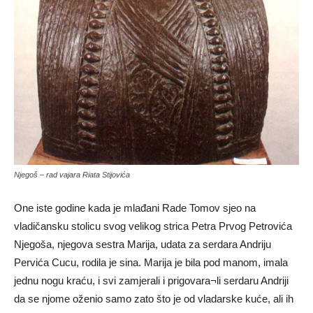
Njegoš – rad vajara Riata Stijovića
One iste godine kada je mlađani Rade Tomov sjeo na
vladičansku stolicu svog velikog strica Petra Prvog Petrovića
Njegoša, njegova sestra Marija, udata za serdara Andriju
Pervića Cucu, rodila je sina. Marija je bila pod manom, imala
jednu nogu kraću, i svi zamjerali i prigovara¬li serdaru Andriji
da se njome oženio samo zato što je od vladarske kuće, ali ih