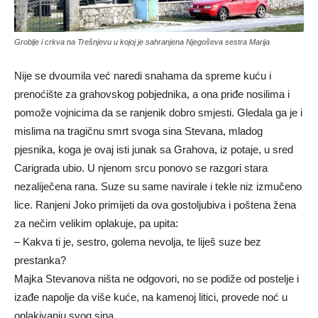
Groblje i crkva na Trešnjevu u kojoj je sahranjena Njegoševa sestra Marija
Nije se dvoumila već naredi snahama da spreme kuću i
prenoćište za grahovskog pobjednika, a ona priđe nosilima i
pomože vojnicima da se ranjenik dobro smjesti. Gledala ga je i
mislima na tragičnu smrt svoga sina Stevana, mladog
pjesnika, koga je ovaj isti junak sa Grahova, iz potaje, u sred
Carigrada ubio. U njenom srcu ponovo se razgori stara
nezaliječena rana. Suze su same navirale i tekle niz izmučeno
lice. Ranjeni Joko primijeti da ova gostoljubiva i poštena žena
za nečim velikim oplakuje, pa upita:
– Kakva ti je, sestro, golema nevolja, te liješ suze bez
prestanka?
Majka Stevanova ništa ne odgovori, no se podiže od postelje i
izađe napolje da više kuće, na kamenoj litici, provede noć u
oplakivanju svog sina.