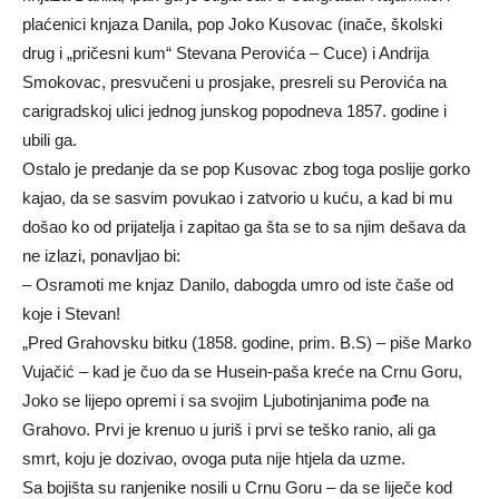
plaćenici knjaza Danila, pop Joko Kusovac (inače, školski
drug i „pričesni kum“ Stevana Perovića – Cuce) i Andrija
Smokovac, presvučeni u prosjake, presreli su Perovića na
carigradskoj ulici jednog junskog popodneva 1857. godine i
ubili ga.
Ostalo je predanje da se pop Kusovac zbog toga poslije gorko
kajao, da se sasvim povukao i zatvorio u kuću, a kad bi mu
došao ko od prijatelja i zapitao ga šta se to sa njim dešava da
ne izlazi, ponavljao bi:
– Osramoti me knjaz Danilo, dabogda umro od iste čaše od
koje i Stevan!
„Pred Grahovsku bitku (1858. godine, prim. B.S) – piše Marko
Vujačić – kad je čuo da se Husein-paša kreće na Crnu Goru,
Joko se lijepo opremi i sa svojim Ljubotinjanima pođe na
Grahovo. Prvi je krenuo u juriš i prvi se teško ranio, ali ga
smrt, koju je dozivao, ovoga puta nije htjela da uzme.
Sa bojišta su ranjenike nosili u Crnu Goru – da se liječe kod