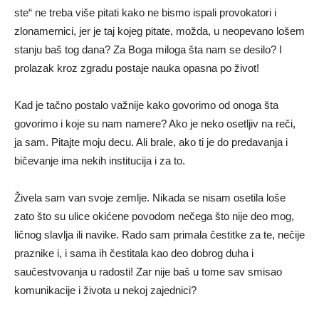
ste“ ne treba više pitati kako ne bismo ispali provokatori i
zlonamernici, jer je taj kojeg pitate, možda, u neopevano lošem
stanju baš tog dana? Za Boga miloga šta nam se desilo? I
prolazak kroz zgradu postaje nauka opasna po život!
Kad je tačno postalo važnije kako govorimo od onoga šta
govorimo i koje su nam namere? Ako je neko osetljiv na reči,
ja sam. Pitajte moju decu. Ali brale, ako ti je do predavanja i
bičevanje ima nekih institucija i za to.
Živela sam van svoje zemlje. Nikada se nisam osetila loše
zato što su ulice okićene povodom nečega što nije deo mog,
ličnog slavlja ili navike. Rado sam primala čestitke za te, nečije
praznike i, i sama ih čestitala kao deo dobrog duha i
saučestvovanja u radosti! Zar nije baš u tome sav smisao
komunikacije i života u nekoj zajednici?