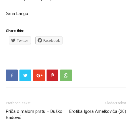
Srna Lango
Share this:
Twitter
Facebook
Prethodni tekst
Sledeći tekst
Priča o malom prstu – Duško
Erotika Igora Amelkoviča (20)
Radović