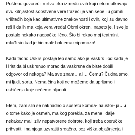
Pošteno govoreći, mrtva trka između ovih koji netom otkrivaju
svu kitnjastost sopstvene vere tražeći je van sebe i u gomili
vrištećih boja kao ultimativne znakovnosti i ovih, koji su davno
rešili da ih ma koja vera vređa! Obrni okreni, napeto je. I sve je
postalo nekako naopačke lično. Što bi rekao moj teatralni,
mlađi sin kad je bio mali: boktemazoipomazo!
Kada tačno Uskrs postaje lep samo ako je Vaskrs i od kada je
Hrist da bi uskrsnuo morao da vaskrsne da biste dobili
odgovor od nekoga? Ma sve znam…ali… Čemu? Čudna smo,
mi ljudi, sorta. Nema čina koji ne možemo da uprljamo i
ushićenja koje nećemo pljunuti.
Elem, zamislih se naknadno o susretu komša- haustor- ja….i
o tome kako je osmeh, ma kog porekla, za mene i dalje
nekakav mali izliv nepatvorene dobrote, koji treba oberučke
prihvatiti i na njega uzvratiti srdačno, bez viška objašnjenja i