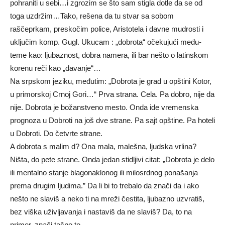
pohraniti u sebi…i zgrozim se što sam stigla dotle da se od
toga uzdržim…Tako, rešena da tu stvar sa sobom
raščeprkam, preskočim police, Aristotela i davne mudrosti i
uključim komp. Gugl. Ukucam : „dobrota“ očekujući među-
teme kao: ljubaznost, dobra namera, ili bar nešto o latinskom
korenu reči kao „davanje“…
Na srpskom jeziku, međutim: „Dobrota je grad u opštini Kotor,
u primorskoj Crnoj Gori…“ Prva strana. Cela. Pa dobro, nije da
nije. Dobrota je božanstveno mesto. Onda ide vremenska
prognoza u Dobroti na još dve strane. Pa sajt opštine. Pa hoteli
u Dobroti. Do četvrte strane.
A dobrota s malim d? Ona mala, malešna, ljudska vrlina?
Ništa, do pete strane. Onda jedan stidljivi citat: „Dobrota je delo
ili mentalno stanje blagonaklonog ili milosrdnog ponašanja
prema drugim ljudima.” Da li bi to trebalo da znači da i ako
nešto ne slaviš a neko ti na mreži čestita, ljubazno uzvratiš,
bez viška uživljavanja i nastaviš da ne slaviš? Da, to na
primer, znači tačno to.