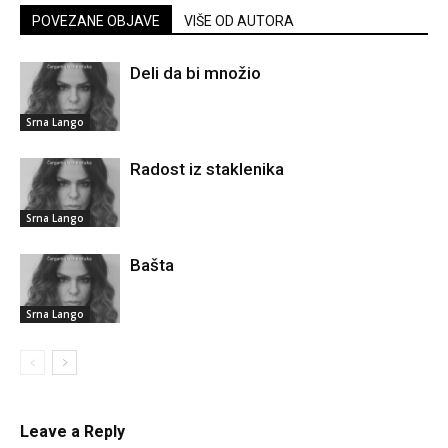
POVEZANE OBJAVE
VIŠE OD AUTORA
Deli da bi množio
Srna Lango
Radost iz staklenika
Srna Lango
Bašta
Srna Lango
Leave a Reply