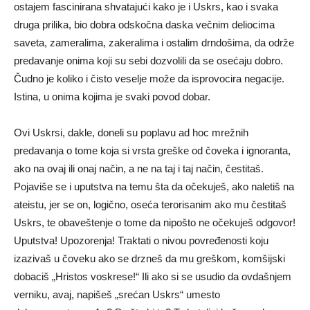
ostajem fascinirana shvatajući kako je i Uskrs, kao i svaka
druga prilika, bio dobra odskočna daska večnim deliocima
saveta, zameralima, zakeralima i ostalim drndošima, da održe
predavanje onima koji su sebi dozvolili da se osećaju dobro.
Čudno je koliko i čisto veselje može da isprovocira negacije.
Istina, u onima kojima je svaki povod dobar.
Ovi Uskrsi, dakle, doneli su poplavu ad hoc mrežnih
predavanja o tome koja si vrsta greške od čoveka i ignoranta,
ako na ovaj ili onaj način, a ne na taj i taj način, čestitaš.
Pojaviše se i uputstva na temu šta da očekuješ, ako naletiš na
ateistu, jer se on, logično, oseća terorisanim ako mu čestitaš
Uskrs, te obaveštenje o tome da nipošto ne očekuješ odgovor!
Uputstva! Upozorenja! Traktati o nivou povređenosti koju
izazivaš u čoveku ako se drzneš da mu greškom, komšijski
dobaciš „Hristos voskrese!“ Ili ako si se usudio da ovdašnjem
verniku, avaj, napišeš „srećan Uskrs“ umesto