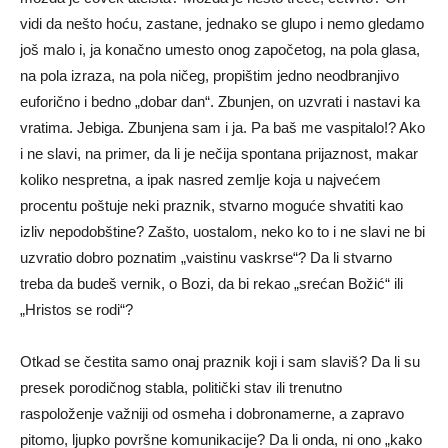
vidi da nešto hoću, zastane, jednako se glupo i nemo gledamo
još malo i, ja konačno umesto onog započetog, na pola glasa,
na pola izraza, na pola ničeg, propištim jedno neodbranjivo
euforično i bedno „dobar dan“. Zbunjen, on uzvrati i nastavi ka
vratima. Jebiga. Zbunjena sam i ja. Pa baš me vaspitalo!? Ako
i ne slavi, na primer, da li je nečija spontana prijaznost, makar
koliko nespretna, a ipak nasred zemlje koja u najvećem
procentu poštuje neki praznik, stvarno moguće shvatiti kao
izliv nepodobštine? Zašto, uostalom, neko ko to i ne slavi ne bi
uzvratio dobro poznatim „vaistinu vaskrse“? Da li stvarno
treba da budeš vernik, o Bozi, da bi rekao „srećan Božić“ ili
„Hristos se rodi“?
Otkad se čestita samo onaj praznik koji i sam slaviš? Da li su
presek porodičnog stabla, politički stav ili trenutno
raspoloženje važniji od osmeha i dobronamerne, a zapravo
pitomo, ljupko površne komunikacije? Da li onda, ni ono „kako