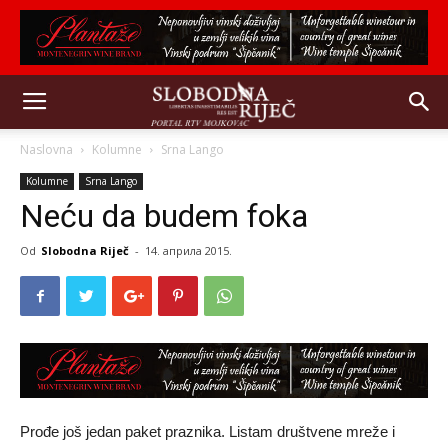
Naslovna
Kolumne
Srna Lango
Kolumne
Srna Lango
Neću da budem foka
Od
Slobodna Riječ
-
14. априла 2015.
Prođe još jedan paket praznika. Listam društvene mreže i