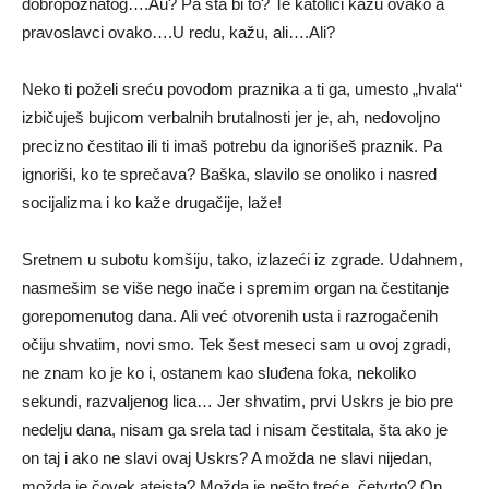
dobropoznatog….Au? Pa šta bi to? Te katolici kažu ovako a
pravoslavci ovako….U redu, kažu, ali….Ali?
Neko ti poželi sreću povodom praznika a ti ga, umesto „hvala“
izbičuješ bujicom verbalnih brutalnosti jer je, ah, nedovoljno
precizno čestitao ili ti imaš potrebu da ignorišeš praznik. Pa
ignoriši, ko te sprečava? Baška, slavilo se onoliko i nasred
socijalizma i ko kaže drugačije, laže!
Sretnem u subotu komšiju, tako, izlazeći iz zgrade. Udahnem,
nasmešim se više nego inače i spremim organ na čestitanje
gorepomenutog dana. Ali već otvorenih usta i razrogačenih
očiju shvatim, novi smo. Tek šest meseci sam u ovoj zgradi,
ne znam ko je ko i, ostanem kao sluđena foka, nekoliko
sekundi, razvaljenog lica… Jer shvatim, prvi Uskrs je bio pre
nedelju dana, nisam ga srela tad i nisam čestitala, šta ako je
on taj i ako ne slavi ovaj Uskrs? A možda ne slavi nijedan,
možda je čovek ateista? Možda je nešto treće, četvrto? On