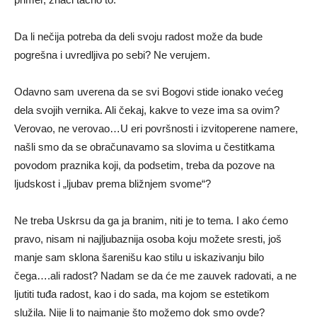
Da li nečija potreba da deli svoju radost može da bude
pogrešna i uvredljiva po sebi? Ne verujem.
Odavno sam uverena da se svi Bogovi stide ionako većeg
dela svojih vernika. Ali čekaj, kakve to veze ima sa ovim?
Verovao, ne verovao…U eri površnosti i izvitoperene namere,
našli smo da se obračunavamo sa slovima u čestitkama
povodom praznika koji, da podsetim, treba da pozove na
ljudskost i „ljubav prema bližnjem svome“?
Ne treba Uskrsu da ga ja branim, niti je to tema. I ako ćemo
pravo, nisam ni najljubaznija osoba koju možete sresti, još
manje sam sklona šarenišu kao stilu u iskazivanju bilo
čega….ali radost? Nadam se da će me zauvek radovati, a ne
ljutiti tuđa radost, kao i do sada, ma kojom se estetikom
služila. Nije li to najmanje što možemo dok smo ovde?