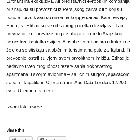
Lufthanzina ekskluziva. Ali predstavnici evropskih kompanija
priznaju da su prevoznici iz Persijskog zaliva bili ti koji su
pogurali prvu klasu do nivoa na kojoj je danas. Katar ervejz,
Emirejts i Etihad su se od samog početka doživljavali kao
prevoznici koji prevoze bogate ulagače između Arapskog
poluostrva i ostatka svijeta. A osobe sa milionima u koferu ne
žele da se stiskaju sa običnim turistima na putu za Tajland. Ti
prevoznici ostali su vjerni svom prvobitnom imidžu. Etihad je
nedavno uveo mogućnost rezervisanja trokrevetnog
apartmana u svojim avionima – sa ličnim slugom, spavaćom
sobom i kupatilom. Cijena na liniji Abu Dabi-London: 17.200
evra. U jednom smjeru.
Izvor i foto: dw.de
Share this: