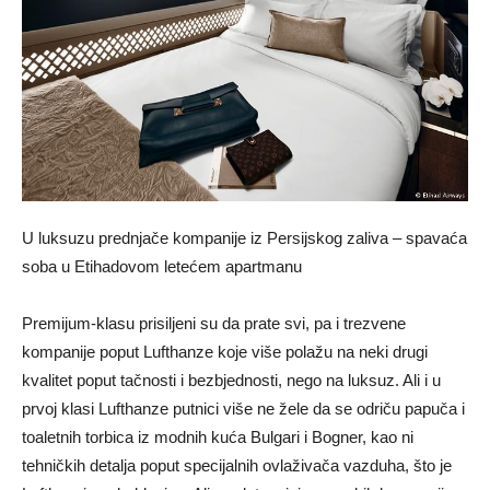
U luksuzu prednjače kompanije iz Persijskog zaliva – spavaća
soba u Etihadovom letećem apartmanu
Premijum-klasu prisiljeni su da prate svi, pa i trezvene
kompanije poput Lufthanze koje više polažu na neki drugi
kvalitet poput tačnosti i bezbjednosti, nego na luksuz. Ali i u
prvoj klasi Lufthanze putnici više ne žele da se odriču papuča i
toaletnih torbica iz modnih kuća Bulgari i Bogner, kao ni
tehničkih detalja poput specijalnih ovlaživača vazduha, što je