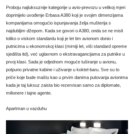
Proboju najluksuznije kategorije u avio-prevozu u velikoj mjeri
doprinijelo uvođenje Erbasa A380 koji je svojim dimenzijama
kompanijama omogućio ispunjavanja želja mušterija s
najdubljim džepom. Kada se govori o A380, onda se ne misli
toliko o viskom standardu koji je let tim avionom donio i
putnicima u ekonomskoj klasi (mirniji let, viši standard opreme
sjedišta itd), već uglavnom o ekstravagancijama za putnike u
prvoj klasi. Sada je odjednom moguće tuširanje u avionu,
potpuno privatne kabine i uživanje u koktel-baru. Sve su to
priče koje bude maštu kao u prvim danima putovanja avionima
kada je taj luksuz zaista bio rezervisan samo za diplomate,
milionere i tajne agente.
Apartman u vazduhu