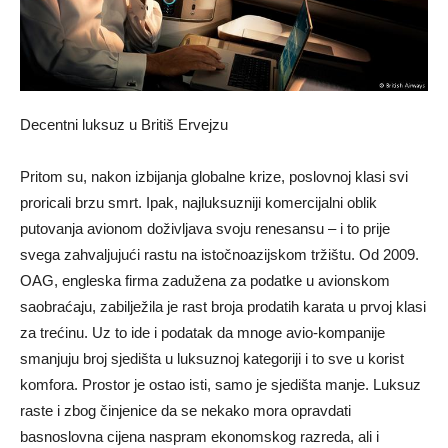
Decentni luksuz u Britiš Ervejzu
Pritom su, nakon izbijanja globalne krize, poslovnoj klasi svi
proricali brzu smrt. Ipak, najluksuzniji komercijalni oblik
putovanja avionom doživljava svoju renesansu – i to prije
svega zahvaljujući rastu na istočnoazijskom tržištu. Od 2009.
OAG, engleska firma zadužena za podatke u avionskom
saobraćaju, zabilježila je rast broja prodatih karata u prvoj klasi
za trećinu. Uz to ide i podatak da mnoge avio-kompanije
smanjuju broj sjedišta u luksuznoj kategoriji i to sve u korist
komfora. Prostor je ostao isti, samo je sjedišta manje. Luksuz
raste i zbog činjenice da se nekako mora opravdati
basnoslovna cijena naspram ekonomskog razreda, ali i