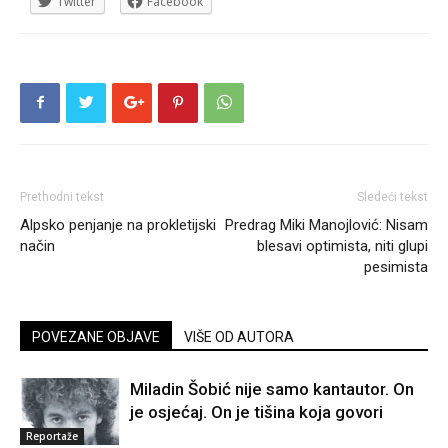
Twitter
Facebook
Prethodni tekst
Sledeći tekst
Alpsko penjanje na prokletijski
Predrag Miki Manojlović: Nisam
način
blesavi optimista, niti glupi
pesimista
POVEZANE OBJAVE
VIŠE OD AUTORA
Miladin Šobić nije samo kantautor. On
je osjećaj. On je tišina koja govori
Reportaže