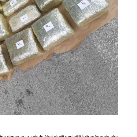
ina danas su u zajedničkoj akciji spriječili krijumčaranje oko