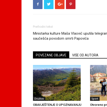
Prethodni tekst
Ministarka kulture Maša Vlaović uputila telegra
saučešća povodom smrti Papovića
POVEZANE OBJAVE
VIŠE OD AUTORA
Društvo
Sport
OBAVJEŠTENJE O UPOZNAVANJU
Otvoreno pr