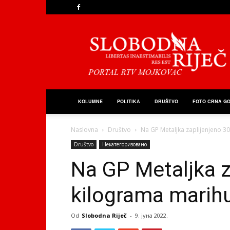
Slobodna
Riječ
KOLUMNE
POLITIKA
DRUŠTVO
FOTO CRNA G
Naslovna
Društvo
Na GP Metaljka zaplijenjeno 3
Društvo
Некатегоризовано
Na GP Metaljka z
kilograma marih
Od
Slobodna Riječ
-
9. јуна 2022.