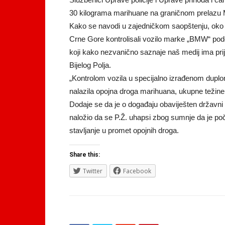
30 kilograma marihuane na graničnom prelazu M
Kako se navodi u zajedničkom saopštenju, oko 15:
Crne Gore kontrolisali vozilo marke „BMW“ podgo
koji kako nezvanično saznaje naš medij ima prija
Bijelog Polja.
„Kontrolom vozila u specijalno izrađenom dup
nalazila opojna droga marihuana, ukupne težine
Dodaje se da je o događaju obaviješten državni 
naložio da se P.Ž. uhapsi zbog sumnje da je poč
stavljanje u promet opojnih droga.
Share this:
Twitter
Facebook