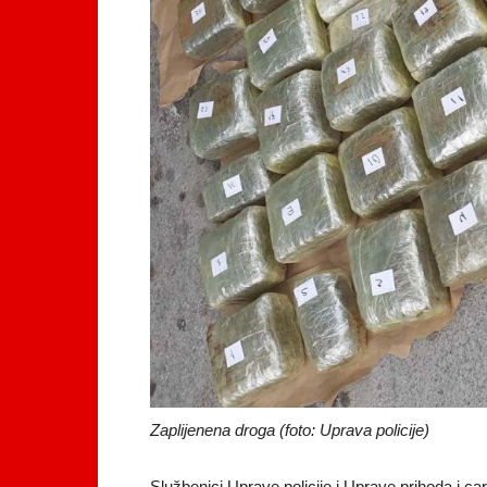
Zaplijenena droga (foto: Uprava policije)
Službenici Uprave policije i Uprave prihoda i car