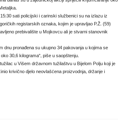
etaljka.
30 sati policijski i carinski službenici su na izlazu iz
ričkih registarskih oznaka, kojim je upravljao P.Ž. (59)
vljeno prebivalište u Mojkovcu ali je stvarni stanovnik
lom dnu pronađena su ukupno 34 pakovanja u kojima se
 oko 30,6 kilograma“, piše u saopštenju.
tužilac u Višem državnom tužilaštvu u Bijelom Polju koji je
inio krivično djelo neovlašćena proizvodnja, držanje i