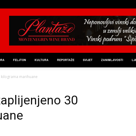
ORA
FELJTON
KULTURA
REPORTAŽE
SVIJET
ZANIMLJIVOSTI
LJ
0 kilograma marihuane
aplijenjeno 30
uane