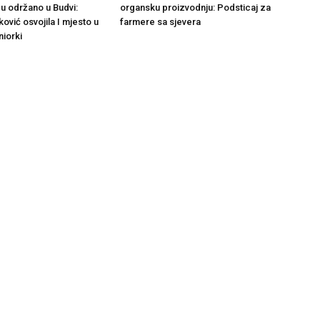
organsku proizvodnju: Podsticaj za
gu održano u Budvi:
farmere sa sjevera
ković osvojila I mjesto u
niorki