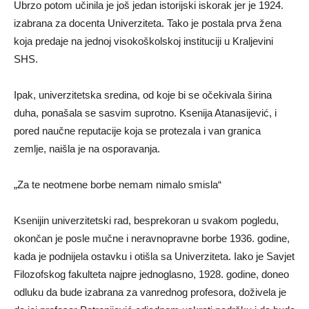
Ubrzo potom učinila je još jedan istorijski iskorak jer je 1924.
izabrana za docenta Univerziteta. Tako je postala prva žena
koja predaje na jednoj visokoškolskoj instituciji u Kraljevini
SHS.
Ipak, univerzitetska sredina, od koje bi se očekivala širina
duha, ponašala se sasvim suprotno. Ksenija Atanasijević, i
pored naučne reputacije koja se protezala i van granica
zemlje, naišla je na osporavanja.
„Za te neotmene borbe nemam nimalo smisla“
Ksenijin univerzitetski rad, besprekoran u svakom pogledu,
okončan je posle mučne i neravnopravne borbe 1936. godine,
kada je podnijela ostavku i otišla sa Univerziteta. Iako je Savjet
Filozofskog fakulteta najpre jednoglasno, 1928. godine, doneo
odluku da bude izabrana za vanrednog profesora, doživela je