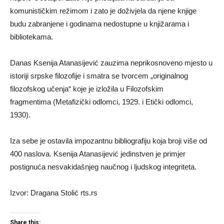
komunističkim režimom i zato je doživjela da njene knjige
budu zabranjene i godinama nedostupne u knjižarama i
bibliotekama.
Danas Ksenija Atanasijević zauzima neprikosnoveno mjesto u
istoriji srpske filozofije i smatra se tvorcem „originalnog
filozofskog učenja“ koje je izložila u Filozofskim
fragmentima (Metafizički odlomci, 1929. i Etički odlomci,
1930).
Iza sebe je ostavila impozantnu bibliografiju koja broji više od
400 naslova. Ksenija Atanasijević jedinstven je primjer
postignuća nesvakidašnjeg naučnog i ljudskog integriteta.
Izvor: Dragana Stolić rts.rs
Share this: