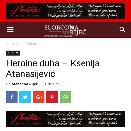
Naslovna
Kultura
Kultura
Heroine duha – Ksenija
Atanasijević
Od
Slobodna Riječ
-
23. маја 2015.