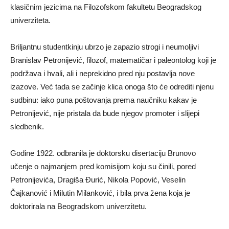
klasičnim jezicima na Filozofskom fakultetu Beogradskog
univerziteta.
Briljantnu studentkinju ubrzo je zapazio strogi i neumoljivi
Branislav Petronijević, filozof, matematičar i paleontolog koji je
podržava i hvali, ali i neprekidno pred nju postavlja nove
izazove. Već tada se začinje klica onoga što će odrediti njenu
sudbinu: iako puna poštovanja prema naučniku kakav je
Petronijević, nije pristala da bude njegov promoter i slijepi
sledbenik.
Godine 1922. odbranila je doktorsku disertaciju Brunovo
učenje o najmanjem pred komisijom koju su činili, pored
Petronijevića, Dragiša Đurić, Nikola Popović, Veselin
Čajkanović i Milutin Milanković, i bila prva žena koja je
doktorirala na Beogradskom univerzitetu.