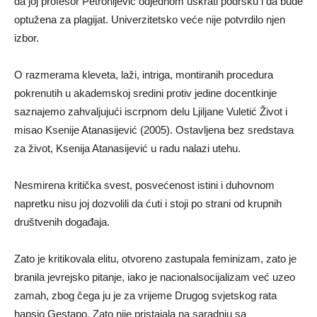
da joj profesor Petronijević odjednom uskrati podršku i da bude
optužena za plagijat. Univerzitetsko veće nije potvrdilo njen
izbor.
O razmerama kleveta, laži, intriga, montiranih procedura
pokrenutih u akademskoj sredini protiv jedine docentkinje
saznajemo zahvaljujući iscrpnom delu Ljiljane Vuletić Život i
misao Ksenije Atanasijević (2005). Ostavljena bez sredstava
za život, Ksenija Atanasijević u radu nalazi utehu.
Nesmirena kritička svest, posvećenost istini i duhovnom
napretku nisu joj dozvolili da ćuti i stoji po strani od krupnih
društvenih događaja.
Zato je kritikovala elitu, otvoreno zastupala feminizam, zato je
branila jevrejsko pitanje, iako je nacionalsocijalizam već uzeo
zamah, zbog čega ju je za vrijeme Drugog svjetskog rata
hapsio Gestapo. Zato nije pristajala na saradnju sa